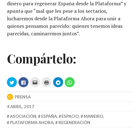
dinero para regenerar España desde la Plataforma” y
apunta que “mal que les pese a los sectarios,
lucharemos desde la Plataforma Ahora para unir a
quienes pensamos parecido: quienes tenemos ideas
parecidas, caminaremos juntos”.
Compártelo:
Haz
Click
Hac
Haz
Haz
Haz
clic
to
clic
clic
clic
clic
para
share
para
para
para
para
compartir
on
enviar
imprimir
compartir
compartir
en
Facebook
por
(Se
en
en
PRENSA
Twitter
(Se
correo
abre
Telegram
WhatsApp
(Se
abre
electrónico
en
(Se
(Se
4 ABRIL, 2017
abre
en
a
una
abre
abre
en
una
un
ventana
en
en
una
ventana
amigo
nueva)
una
una
ASOCIACIÓN
,
ESPAÑA
,
ESPACIO
,
MANEIRO
,
ventana
nueva)
(Se
ventana
ventana
nueva)
abre
nueva)
nueva)
PLATAFORMA AHORA
,
REGENERACIÓN
en
una
ventana
nueva)