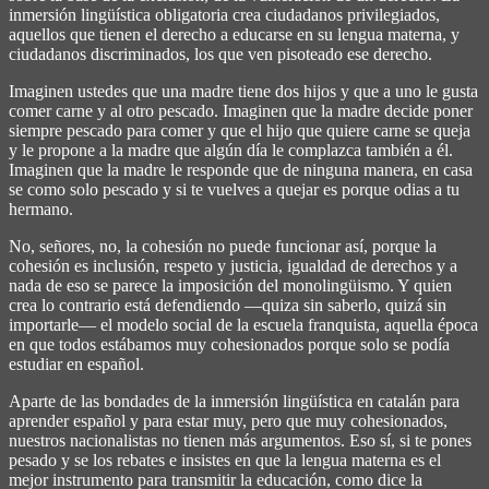
inmersión lingüística obligatoria crea ciudadanos privilegiados,
aquellos que tienen el derecho a educarse en su lengua materna, y
ciudadanos discriminados, los que ven pisoteado ese derecho.
Imaginen ustedes que una madre tiene dos hijos y que a uno le gusta
comer carne y al otro pescado. Imaginen que la madre decide poner
siempre pescado para comer y que el hijo que quiere carne se queja
y le propone a la madre que algún día le complazca también a él.
Imaginen que la madre le responde que de ninguna manera, en casa
se como solo pescado y si te vuelves a quejar es porque odias a tu
hermano.
No, señores, no, la cohesión no puede funcionar así, porque la
cohesión es inclusión, respeto y justicia, igualdad de derechos y a
nada de eso se parece la imposición del monolingüismo. Y quien
crea lo contrario está defendiendo ―quiza sin saberlo, quizá sin
importarle― el modelo social de la escuela franquista, aquella época
en que todos estábamos muy cohesionados porque solo se podía
estudiar en español.
Aparte de las bondades de la inmersión lingüística en catalán para
aprender español y para estar muy, pero que muy cohesionados,
nuestros nacionalistas no tienen más argumentos. Eso sí, si te pones
pesado y se los rebates e insistes en que la lengua materna es el
mejor instrumento para transmitir la educación, como dice la