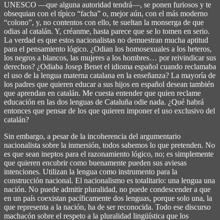
UNESCO ―que alguna autoridad tendrá―, se ponen furiosos y te
obsequian con el típico “facha” o, mejor aún, con el más moderno
“colono”, y, no contentos con ello, te sueltan la monserga de que
odias al catalán. Y, créanme, hasta parece que se lo tomen en serio.
La verdad es que estos nacionalistas no demuestran mucha aptitud
para el pensamiento lógico. ¿Odian los homosexuales a los heteros,
los negros a blancos, las mujeres a los hombres… por reivindicar sus
derechos? ¿Odiaba Josep Benet el idioma español cuando reclamaba
el uso de la lengua materna catalana en la enseñanza? La mayoría de
los padres que quieren educar a sus hijos en español desean también
que aprendan en catalán. Me cuesta entender que quien reclame
educación en las dos lenguas de Cataluña odie nada. ¿Qué habrá
entonces que pensar de los que quieren imponer el uso exclusivo del
catalán?
Sin embargo, a pesar de la incoherencia del argumentario
nacionalista sobre la inmersión, todos sabemos lo que pretenden. No
es que sean ineptos para el razonamiento lógico, no; es simplemente
que quieren encubrir como buenamente pueden sus aviesas
intenciones. Utilizan la lengua como instrumento para la
construcción nacional. El nacionalismo es totalitario: una lengua una
nación. No puede admitir pluralidad, no puede condescender a que
en un país coexistan pacíficamente dos lenguas, porque solo una, la
que representa a la nación, ha de ser reconocida. Todo ese discurso
machacón sobre el respeto a la pluralidad lingüística que los