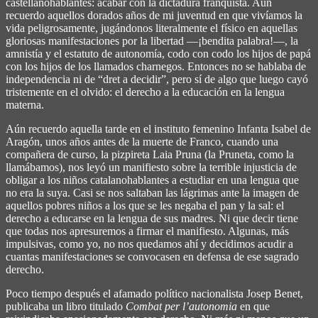
castellanohablantes: acabar con la dictadura franquista. Aún
recuerdo aquellos dorados años de mi juventud en que vivíamos la
vida peligrosamente, jugándonos literalmente el físico en aquellas
gloriosas manifestaciones por la libertad ―¡bendita palabra!―, la
amnistía y el estatuto de autonomía, codo con codo los hijos de papá
con los hijos de los llamados charnegos. Entonces no se hablaba de
independencia ni de “dret a decidir”, pero sí de algo que luego cayó
tristemente en el olvido: el derecho a la educación en la lengua
materna.
Aún recuerdo aquella tarde en el instituto femenino Infanta Isabel de
Aragón, unos años antes de la muerte de Franco, cuando una
compañera de curso, la pizpireta Laia Pruna (la Pruneta, como la
llamábamos), nos leyó un manifiesto sobre la terrible injusticia de
obligar a los niños catalanohablantes a estudiar en una lengua que
no era la suya. Casi se nos saltaban las lágrimas ante la imagen de
aquellos pobres niños a los que se les negaba el pan y la sal: el
derecho a educarse en la lengua de sus madres. Ni que decir tiene
que todas nos apresuremos a firmar el manifiesto. Algunas, más
impulsivas, como yo, no nos quedamos ahí y decidimos acudir a
cuantas manifestaciones se convocasen en defensa de ese sagrado
derecho.
Poco tiempo después el afamado político nacionalista Josep Benet,
publicaba un libro titulado
Combat per l’autonomia
en que