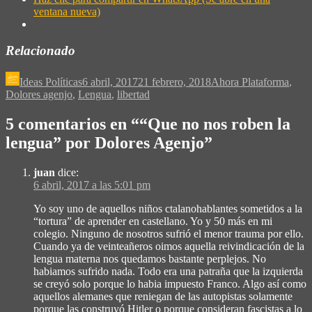
ventana nueva)
Relacionado
Ideas Políticas
6 abril, 2017
21 febrero, 2018
Ahora Plataforma
,
Dolores agenjo
,
Lengua
,
libertad
5 comentarios en “
“Que no nos roben la
lengua” por Dolores Agenjo
”
juan
dice:
6 abril, 2017 a las 5:01 pm
Yo soy uno de aquellos niños ctalanohablantes sometidos a la
“tortura” de aprender en castellano. Yo y 50 más en mi
colegio. Ninguno de nosotros sufrió el menor trauma por ello.
Cuando ya de veinteañeros oimos aquella reivindicación de la
lengua materna nos quedamos bastante perplejos. No
habiamos sufrido nada. Todo era una patraña que la izquierda
se creyó solo porque lo habia impuesto Franco. Algo así como
aquellos alemanes que reniegan de las autopistas solamente
porque las construyó Hitler o porque consideran fascistas a lo