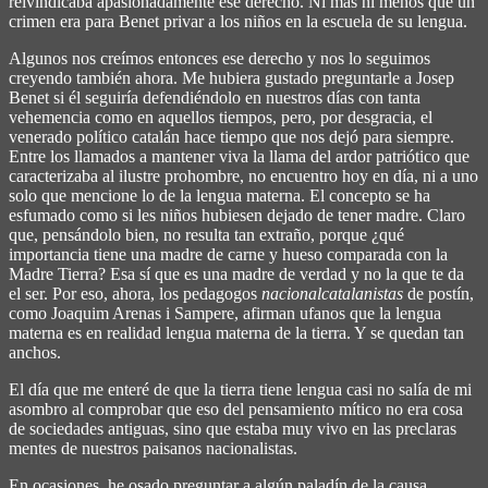
reivindicaba apasionadamente ese derecho. Ni más ni menos que un
crimen era para Benet privar a los niños en la escuela de su lengua.
Algunos nos creímos entonces ese derecho y nos lo seguimos
creyendo también ahora. Me hubiera gustado preguntarle a Josep
Benet si él seguiría defendiéndolo en nuestros días con tanta
vehemencia como en aquellos tiempos, pero, por desgracia, el
venerado político catalán hace tiempo que nos dejó para siempre.
Entre los llamados a mantener viva la llama del ardor patriótico que
caracterizaba al ilustre prohombre, no encuentro hoy en día, ni a uno
solo que mencione lo de la lengua materna. El concepto se ha
esfumado como si les niños hubiesen dejado de tener madre. Claro
que, pensándolo bien, no resulta tan extraño, porque ¿qué
importancia tiene una madre de carne y hueso comparada con la
Madre Tierra? Esa sí que es una madre de verdad y no la que te da
el ser. Por eso, ahora, los pedagogos
nacionalcatalanistas
de postín,
como Joaquim Arenas i Sampere, afirman ufanos que la lengua
materna es en realidad lengua materna de la tierra. Y se quedan tan
anchos.
El día que me enteré de que la tierra tiene lengua casi no salía de mi
asombro al comprobar que eso del pensamiento mítico no era cosa
de sociedades antiguas, sino que estaba muy vivo en las preclaras
mentes de nuestros paisanos nacionalistas.
En ocasiones, he osado preguntar a algún paladín de la causa