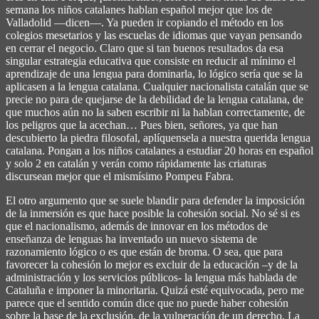
semana los niños catalanes hablan español mejor que los de
Valladolid ―dicen―. Ya pueden ir copiando el método en los
colegios mesetarios y las escuelas de idiomas que vayan pensando
en cerrar el negocio. Claro que si tan buenos resultados da esa
singular estrategia educativa que consiste en reducir al mínimo el
aprendizaje de una lengua para dominarla, lo lógico sería que se la
aplicasen a la lengua catalana. Cualquier nacionalista catalán que se
precie no para de quejarse de la debilidad de la lengua catalana, de
que muchos aún no la saben escribir ni la hablan correctamente, de
los peligros que la acechan… Pues bien, señores, ya que han
descubierto la piedra filosofal, aplíquensela a nuestra querida lengua
catalana. Pongan a los niños catalanes a estudiar 20 horas en español
y solo 2 en catalán y verán como rápidamente las criaturas
discursean mejor que el mismísimo Pompeu Fabra.
El otro argumento que se suele blandir para defender la imposición
de la inmersión es que hace posible la cohesión social. No sé si es
que el nacionalismo, además de innovar en los métodos de
enseñanza de lenguas ha inventado un nuevo sistema de
razonamiento lógico o es que están de broma. O sea, que para
favorecer la cohesión lo mejor es excluir de la educación –y de la
administración y los servicios públicos- la lengua más hablada de
Cataluña e imponer la minoritaria. Quizá esté equivocada, pero me
parece que el sentido común dice que no puede haber cohesión
sobre la base de la exclusión, de la vulneración de un derecho. La