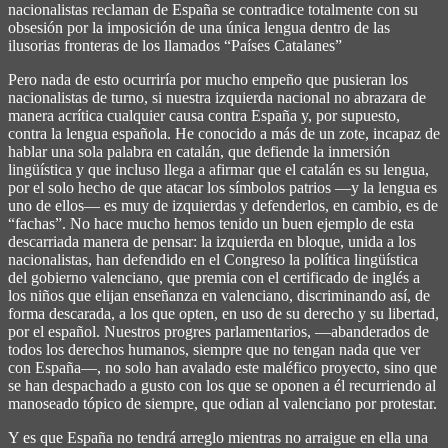
nacionalistas reclaman de España se contradice totalmente con su
obsesión por la imposición de una única lengua dentro de las
ilusorias fronteras de los llamados “Países Catalanes”
Pero nada de esto ocurriría por mucho empeño que pusieran los
nacionalistas de turno, si nuestra izquierda nacional no abrazara de
manera acrítica cualquier causa contra España y, por supuesto,
contra la lengua española. He conocido a más de un zote, incapaz de
hablar una sola palabra en catalán, que defiende la inmersión
lingüística y que incluso llega a afirmar que el catalán es su lengua,
por el solo hecho de que atacar los símbolos patrios ―y la lengua es
uno de ellos― es muy de izquierdas y defenderlos, en cambio, es de
“fachas”. No hace mucho hemos tenido un buen ejemplo de esta
descarriada manera de pensar: la izquierda en bloque, unida a los
nacionalistas, han defendido en el Congreso la política lingüística
del gobierno valenciano, que premia con el certificado de inglés a
los niños que elijan enseñanza en valenciano, discriminando así, de
forma descarada, a los que opten, en uso de su derecho y su libertad,
por el español. Nuestros progres parlamentarios, ―abanderados de
todos los derechos humanos, siempre que no tengan nada que ver
con España―, no solo han avalado este maléfico proyecto, sino que
se han despachado a gusto con los que se oponen a él recurriendo al
manoseado tópico de siempre, que odian al valenciano por protestar.
Y es que España no tendrá arreglo mientras no arraigue en ella una