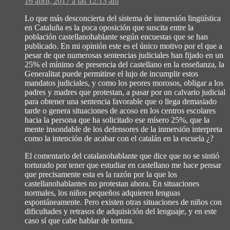
16 abril, 2017 a las 12:13 am
Lo que más desconcierta del sistema de inmersión lingüística
en Cataluña es la poca oposición que suscita entre la
población castellanohablante según encuestas que se han
publicado. En mi opinión este es el único motivo por el que a
pesar de que numerosas sentencias judiciales han fijado en un
25% el mínimo de presencia del castellano en la enseñanza, la
Generalitat puede permitirse el lujo de incumplir estos
mandatos judiciales, y como los peores morosos, obligar a los
padres y madres que protestan, a pasar por un calvario judicial
para obtener una sentencia favorable que o llega demasiado
tarde o genera situaciones de acoso en los centros escolares
hacia la persona que ha solicitado ese mísero 25%, que la
mente insondable de los defensores de la inmersión interpreta
como la intención de acabar con el catalán en la escuela ¿?
El comentario del catalanohablante que dice que no se sintió
torturado por tener que estudiar en castellano me hace pensar
que precisamente esta es la razón por la que los
castellanohablantes no protestan ahora. En situaciones
normales, los niños pequeños adquieren lenguas
espontáneamente. Pero existen otras situaciones de niños con
dificultades y retrasos de adquisición del lenguaje, y en este
caso sí que cabe hablar de tortura.