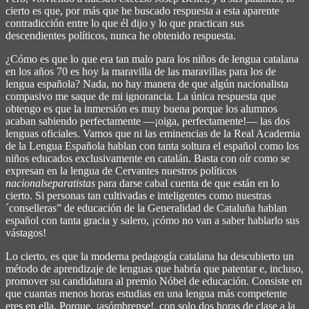
cierto es que, por más que he buscado respuesta a esta aparente
contradicción entre lo que él dijo y lo que practican sus
descendientes políticos, nunca he obtenido respuesta.
¿Cómo es que lo que era tan malo para los niños de lengua catalana
en los años 70 es hoy la maravilla de las maravillas para los de
lengua española? Nada, no hay manera de que algún nacionalista
compasivo me saque de mi ignorancia. La única respuesta que
obtengo es que la inmersión es muy buena porque los alumnos
acaban sabiendo perfectamente ―¡oiga, perfectamente!― las dos
lenguas oficiales. Vamos que ni las eminencias de la Real Academia
de la Lengua Española hablan con tanta soltura el español como los
niños educados exclusivamente en catalán. Basta con oír como se
expresan en la lengua de Cervantes nuestros políticos
nacionalseparatistas
para darse cabal cuenta de que están en lo
cierto. Si personas tan cultivadas e inteligentes como nuestras
´conselleras” de educación de la Generalidad de Cataluña hablan
español con tanta gracia y salero, ¡cómo no van a saber hablarlo sus
vástagos!
Lo cierto, es que la moderna pedagogía catalana ha descubierto un
método de aprendizaje de lenguas que habría que patentar e, incluso,
promover su candidatura al premio Nóbel de educación. Consiste en
que cuantas menos horas estudias en una lengua más competente
eres en ella. Porque, ¡asómbrense!, con solo dos horas de clase a la