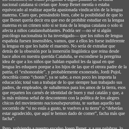
nacional catalana si creían que Josep Benet mentía o estaba
equivocado al realizar aquella apasionada vindicación de la lengua
materna. Claro que, pensándolo bien, cabe la posibilidad de que lo
que Benet quería decir era que eso de prohibir estudiar en la lengua
materna es un crimen solo si se trata de la lengua catalana o solo si
afecta a niños catalanohablantes. Podría ser ―no sé si algún
psicólogo nacionalista lo ha investigado― que los niños de lengua
española fuesen insensibles, vamos, que a ellos les fuese indiferente
la lengua en que les hable el maestro. No sería de extrañar que
detrás de la obsesión por la inmersión lingüística que reina desde
hace años en nuestra querida Cataluña, se escondiese la peregrina
idea de que a los niños que hablan español les da igual en que
lengua les eduquen porque a los hijos de las que el otrora padre de la
patria, el “exhonorable”, y probablemente exonerado, Jordi Pujol,
describía como “chonis”, ya se sabe, a esos poco les importa la
educación; total van a trabajar de lo que siempre han trabajado sus
padres, de empleados, de subalternos para los amos de la tierra, esos
que reparten los carnés de identidad de buen y mal catalán y que, a
la más mínima señal de descontento con la política de los alegres
chicos del movimiento
nacionalseparatista
, te sueltan aquello tan
socorrido de “si no estás a gusto, te vuelves a tu tierra” o “deberías
estar agradecido, que aquí te hemos dado de comer”, facha más que
facha”.
Pero, volviendo a nuestro excelso Josep Benet, y a sus palabras, lo