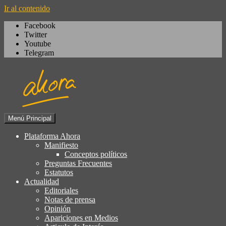
Ir al contenido
Facebook
Twitter
Youtube
Telegram
Menú Principal
Igualdad, izquierda cívica,
Plataforma Ahora
Plataforma Ahora
socialdemocracia, regeneración,
Manifiesto
Conceptos políticos
ciudadanía, laicismo, europeísmo
Preguntas Frecuentes
Estatutos
Actualidad
Editoriales
Notas de prensa
Opinión
Apariciones en Medios