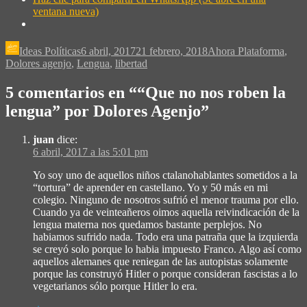
ventana nueva)
Ideas Políticas
6 abril, 2017
21 febrero, 2018
Ahora Plataforma
,
Dolores agenjo
,
Lengua
,
libertad
5 comentarios en “
“Que no nos roben la
lengua” por Dolores Agenjo
”
juan
dice:
6 abril, 2017 a las 5:01 pm
Yo soy uno de aquellos niños ctalanohablantes sometidos a la
“tortura” de aprender en castellano. Yo y 50 más en mi
colegio. Ninguno de nosotros sufrió el menor trauma por ello.
Cuando ya de veinteañeros oimos aquella reivindicación de la
lengua materna nos quedamos bastante perplejos. No
habiamos sufrido nada. Todo era una patraña que la izquierda
se creyó solo porque lo habia impuesto Franco. Algo así como
aquellos alemanes que reniegan de las autopistas solamente
porque las construyó Hitler o porque consideran fascistas a lo
vegetarianos sólo porque Hitler lo era.