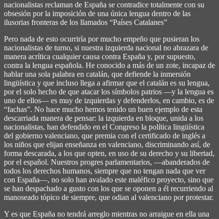
nacionalistas reclaman de España se contradice totalmente con su
obsesión por la imposición de una única lengua dentro de las
ilusorias fronteras de los llamados “Países Catalanes”
Pero nada de esto ocurriría por mucho empeño que pusieran los
nacionalistas de turno, si nuestra izquierda nacional no abrazara de
manera acrítica cualquier causa contra España y, por supuesto,
contra la lengua española. He conocido a más de un zote, incapaz de
hablar una sola palabra en catalán, que defiende la inmersión
lingüística y que incluso llega a afirmar que el catalán es su lengua,
por el solo hecho de que atacar los símbolos patrios ―y la lengua es
uno de ellos― es muy de izquierdas y defenderlos, en cambio, es de
“fachas”. No hace mucho hemos tenido un buen ejemplo de esta
descarriada manera de pensar: la izquierda en bloque, unida a los
nacionalistas, han defendido en el Congreso la política lingüística
del gobierno valenciano, que premia con el certificado de inglés a
los niños que elijan enseñanza en valenciano, discriminando así, de
forma descarada, a los que opten, en uso de su derecho y su libertad,
por el español. Nuestros progres parlamentarios, ―abanderados de
todos los derechos humanos, siempre que no tengan nada que ver
con España―, no solo han avalado este maléfico proyecto, sino que
se han despachado a gusto con los que se oponen a él recurriendo al
manoseado tópico de siempre, que odian al valenciano por protestar.
Y es que España no tendrá arreglo mientras no arraigue en ella una