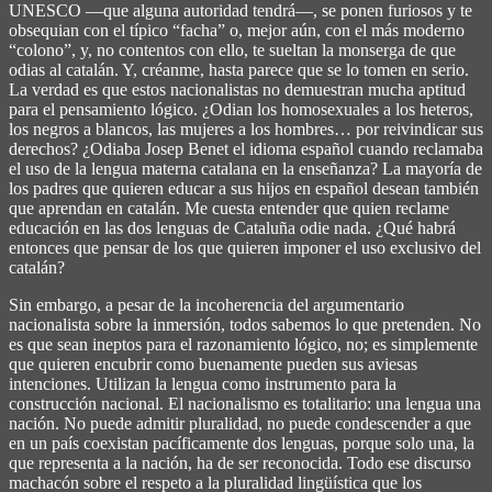
UNESCO ―que alguna autoridad tendrá―, se ponen furiosos y te
obsequian con el típico “facha” o, mejor aún, con el más moderno
“colono”, y, no contentos con ello, te sueltan la monserga de que
odias al catalán. Y, créanme, hasta parece que se lo tomen en serio.
La verdad es que estos nacionalistas no demuestran mucha aptitud
para el pensamiento lógico. ¿Odian los homosexuales a los heteros,
los negros a blancos, las mujeres a los hombres… por reivindicar sus
derechos? ¿Odiaba Josep Benet el idioma español cuando reclamaba
el uso de la lengua materna catalana en la enseñanza? La mayoría de
los padres que quieren educar a sus hijos en español desean también
que aprendan en catalán. Me cuesta entender que quien reclame
educación en las dos lenguas de Cataluña odie nada. ¿Qué habrá
entonces que pensar de los que quieren imponer el uso exclusivo del
catalán?
Sin embargo, a pesar de la incoherencia del argumentario
nacionalista sobre la inmersión, todos sabemos lo que pretenden. No
es que sean ineptos para el razonamiento lógico, no; es simplemente
que quieren encubrir como buenamente pueden sus aviesas
intenciones. Utilizan la lengua como instrumento para la
construcción nacional. El nacionalismo es totalitario: una lengua una
nación. No puede admitir pluralidad, no puede condescender a que
en un país coexistan pacíficamente dos lenguas, porque solo una, la
que representa a la nación, ha de ser reconocida. Todo ese discurso
machacón sobre el respeto a la pluralidad lingüística que los