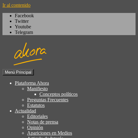
Ir al contenido
Facebook
Twitter
Youtube
Telegram
Menú Principal
Igualdad, izquierda cívica,
Plataforma Ahora
Plataforma Ahora
socialdemocracia, regeneración,
Manifiesto
Conceptos políticos
ciudadanía, laicismo, europeísmo
Preguntas Frecuentes
Estatutos
Actualidad
Editoriales
Notas de prensa
Opinión
Apariciones en Medios