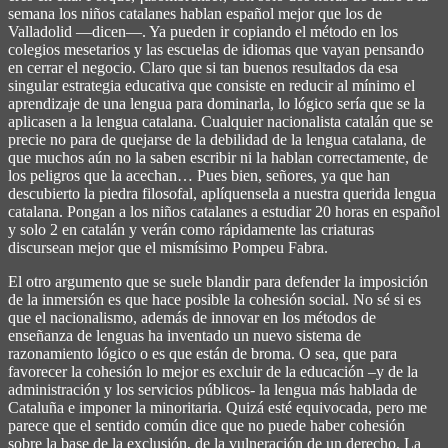
semana los niños catalanes hablan español mejor que los de
Valladolid ―dicen―. Ya pueden ir copiando el método en los
colegios mesetarios y las escuelas de idiomas que vayan pensando
en cerrar el negocio. Claro que si tan buenos resultados da esa
singular estrategia educativa que consiste en reducir al mínimo el
aprendizaje de una lengua para dominarla, lo lógico sería que se la
aplicasen a la lengua catalana. Cualquier nacionalista catalán que se
precie no para de quejarse de la debilidad de la lengua catalana, de
que muchos aún no la saben escribir ni la hablan correctamente, de
los peligros que la acechan… Pues bien, señores, ya que han
descubierto la piedra filosofal, aplíquensela a nuestra querida lengua
catalana. Pongan a los niños catalanes a estudiar 20 horas en español
y solo 2 en catalán y verán como rápidamente las criaturas
discursean mejor que el mismísimo Pompeu Fabra.
El otro argumento que se suele blandir para defender la imposición
de la inmersión es que hace posible la cohesión social. No sé si es
que el nacionalismo, además de innovar en los métodos de
enseñanza de lenguas ha inventado un nuevo sistema de
razonamiento lógico o es que están de broma. O sea, que para
favorecer la cohesión lo mejor es excluir de la educación –y de la
administración y los servicios públicos- la lengua más hablada de
Cataluña e imponer la minoritaria. Quizá esté equivocada, pero me
parece que el sentido común dice que no puede haber cohesión
sobre la base de la exclusión, de la vulneración de un derecho. La