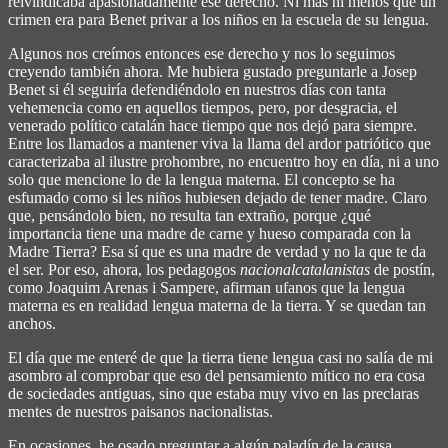
reivindicaba apasionadamente ese derecho. Ni más ni menos que un
crimen era para Benet privar a los niños en la escuela de su lengua.
Algunos nos creímos entonces ese derecho y nos lo seguimos
creyendo también ahora. Me hubiera gustado preguntarle a Josep
Benet si él seguiría defendiéndolo en nuestros días con tanta
vehemencia como en aquellos tiempos, pero, por desgracia, el
venerado político catalán hace tiempo que nos dejó para siempre.
Entre los llamados a mantener viva la llama del ardor patriótico que
caracterizaba al ilustre prohombre, no encuentro hoy en día, ni a uno
solo que mencione lo de la lengua materna. El concepto se ha
esfumado como si les niños hubiesen dejado de tener madre. Claro
que, pensándolo bien, no resulta tan extraño, porque ¿qué
importancia tiene una madre de carne y hueso comparada con la
Madre Tierra? Esa sí que es una madre de verdad y no la que te da
el ser. Por eso, ahora, los pedagogos
nacionalcatalanistas
de postín,
como Joaquim Arenas i Sampere, afirman ufanos que la lengua
materna es en realidad lengua materna de la tierra. Y se quedan tan
anchos.
El día que me enteré de que la tierra tiene lengua casi no salía de mi
asombro al comprobar que eso del pensamiento mítico no era cosa
de sociedades antiguas, sino que estaba muy vivo en las preclaras
mentes de nuestros paisanos nacionalistas.
En ocasiones, he osado preguntar a algún paladín de la causa