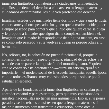
inmersión lingüística obligatoria crea ciudadanos privilegiados,
aquellos que tienen el derecho a educarse en su lengua materna, y
ciudadanos discriminados, los que ven pisoteado ese derecho.
Imaginen ustedes que una madre tiene dos hijos y que a uno le gusta
comer carne y al otro pescado. Imaginen que la madre decide poner
siempre pescado para comer y que el hijo que quiere carne se queja
y le propone a la madre que algún día le complazca también a él.
Imaginen que la madre le responde que de ninguna manera, en casa
se como solo pescado y si te vuelves a quejar es porque odias a tu
hermano.
No, señores, no, la cohesión no puede funcionar así, porque la
cohesión es inclusión, respeto y justicia, igualdad de derechos y a
nada de eso se parece la imposición del monolingüismo. Y quien
crea lo contrario está defendiendo ―quiza sin saberlo, quizá sin
importarle― el modelo social de la escuela franquista, aquella época
en que todos estábamos muy cohesionados porque solo se podía
estudiar en español.
Aparte de las bondades de la inmersión lingüística en catalán para
aprender español y para estar muy, pero que muy cohesionados,
nuestros nacionalistas no tienen más argumentos. Eso sí, si te pones
pesado y se los rebates e insistes en que la lengua materna es el
mejor instrumento para transmitir la educación, como dice la