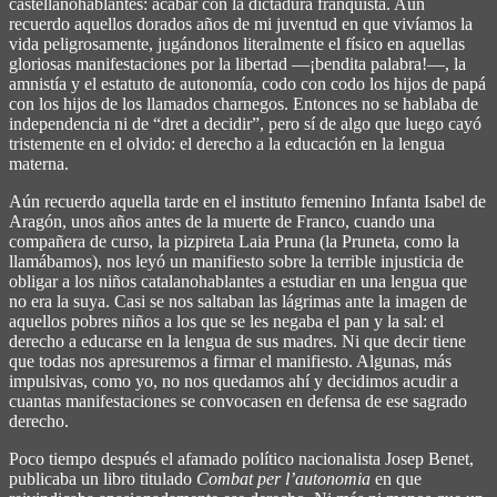
castellanohablantes: acabar con la dictadura franquista. Aún
recuerdo aquellos dorados años de mi juventud en que vivíamos la
vida peligrosamente, jugándonos literalmente el físico en aquellas
gloriosas manifestaciones por la libertad ―¡bendita palabra!―, la
amnistía y el estatuto de autonomía, codo con codo los hijos de papá
con los hijos de los llamados charnegos. Entonces no se hablaba de
independencia ni de “dret a decidir”, pero sí de algo que luego cayó
tristemente en el olvido: el derecho a la educación en la lengua
materna.
Aún recuerdo aquella tarde en el instituto femenino Infanta Isabel de
Aragón, unos años antes de la muerte de Franco, cuando una
compañera de curso, la pizpireta Laia Pruna (la Pruneta, como la
llamábamos), nos leyó un manifiesto sobre la terrible injusticia de
obligar a los niños catalanohablantes a estudiar en una lengua que
no era la suya. Casi se nos saltaban las lágrimas ante la imagen de
aquellos pobres niños a los que se les negaba el pan y la sal: el
derecho a educarse en la lengua de sus madres. Ni que decir tiene
que todas nos apresuremos a firmar el manifiesto. Algunas, más
impulsivas, como yo, no nos quedamos ahí y decidimos acudir a
cuantas manifestaciones se convocasen en defensa de ese sagrado
derecho.
Poco tiempo después el afamado político nacionalista Josep Benet,
publicaba un libro titulado
Combat per l’autonomia
en que