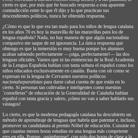
cierto es que, por más que he buscado respuesta a esta aparente
contradicción entre lo que él dijo y lo que practican sus
descendientes políticos, nunca he obtenido respuesta.
¿Cómo es que lo que era tan malo para los niños de lengua catalana
en los años 70 es hoy la maravilla de las maravillas para los de
lengua española? Nada, no hay manera de que algún nacionalista
compasivo me saque de mi ignorancia. La única respuesta que
obtengo es que la inmersión es muy buena porque los alumnos
acaban sabiendo perfectamente ―¡oiga, perfectamente!― las dos
lenguas oficiales. Vamos que ni las eminencias de la Real Academia
de la Lengua Española hablan con tanta soltura el español como los
niños educados exclusivamente en catalán. Basta con oír como se
expresan en la lengua de Cervantes nuestros políticos
nacionalseparatistas
para darse cabal cuenta de que están en lo
cierto. Si personas tan cultivadas e inteligentes como nuestras
´conselleras” de educación de la Generalidad de Cataluña hablan
español con tanta gracia y salero, ¡cómo no van a saber hablarlo sus
vástagos!
Lo cierto, es que la moderna pedagogía catalana ha descubierto un
método de aprendizaje de lenguas que habría que patentar e, incluso,
promover su candidatura al premio Nóbel de educación. Consiste en
que cuantas menos horas estudias en una lengua más competente
eres en ella. Porque, ¡asómbrense!, con solo dos horas de clase a la