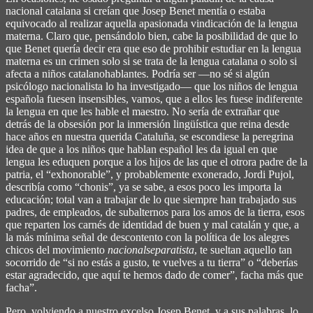
nacional catalana si creían que Josep Benet mentía o estaba
equivocado al realizar aquella apasionada vindicación de la lengua
materna. Claro que, pensándolo bien, cabe la posibilidad de que lo
que Benet quería decir era que eso de prohibir estudiar en la lengua
materna es un crimen solo si se trata de la lengua catalana o solo si
afecta a niños catalanohablantes. Podría ser ―no sé si algún
psicólogo nacionalista lo ha investigado― que los niños de lengua
española fuesen insensibles, vamos, que a ellos les fuese indiferente
la lengua en que les hable el maestro. No sería de extrañar que
detrás de la obsesión por la inmersión lingüística que reina desde
hace años en nuestra querida Cataluña, se escondiese la peregrina
idea de que a los niños que hablan español les da igual en que
lengua les eduquen porque a los hijos de las que el otrora padre de la
patria, el “exhonorable”, y probablemente exonerado, Jordi Pujol,
describía como “chonis”, ya se sabe, a esos poco les importa la
educación; total van a trabajar de lo que siempre han trabajado sus
padres, de empleados, de subalternos para los amos de la tierra, esos
que reparten los carnés de identidad de buen y mal catalán y que, a
la más mínima señal de descontento con la política de los alegres
chicos del movimiento
nacionalseparatista
, te sueltan aquello tan
socorrido de “si no estás a gusto, te vuelves a tu tierra” o “deberías
estar agradecido, que aquí te hemos dado de comer”, facha más que
facha”.
Pero, volviendo a nuestro excelso Josep Benet, y a sus palabras, lo