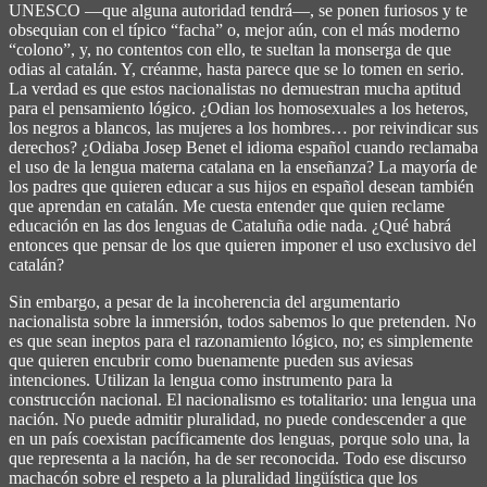
UNESCO ―que alguna autoridad tendrá―, se ponen furiosos y te
obsequian con el típico “facha” o, mejor aún, con el más moderno
“colono”, y, no contentos con ello, te sueltan la monserga de que
odias al catalán. Y, créanme, hasta parece que se lo tomen en serio.
La verdad es que estos nacionalistas no demuestran mucha aptitud
para el pensamiento lógico. ¿Odian los homosexuales a los heteros,
los negros a blancos, las mujeres a los hombres… por reivindicar sus
derechos? ¿Odiaba Josep Benet el idioma español cuando reclamaba
el uso de la lengua materna catalana en la enseñanza? La mayoría de
los padres que quieren educar a sus hijos en español desean también
que aprendan en catalán. Me cuesta entender que quien reclame
educación en las dos lenguas de Cataluña odie nada. ¿Qué habrá
entonces que pensar de los que quieren imponer el uso exclusivo del
catalán?
Sin embargo, a pesar de la incoherencia del argumentario
nacionalista sobre la inmersión, todos sabemos lo que pretenden. No
es que sean ineptos para el razonamiento lógico, no; es simplemente
que quieren encubrir como buenamente pueden sus aviesas
intenciones. Utilizan la lengua como instrumento para la
construcción nacional. El nacionalismo es totalitario: una lengua una
nación. No puede admitir pluralidad, no puede condescender a que
en un país coexistan pacíficamente dos lenguas, porque solo una, la
que representa a la nación, ha de ser reconocida. Todo ese discurso
machacón sobre el respeto a la pluralidad lingüística que los