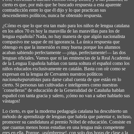
cierto es que, por más que he buscado respuesta a esta aparente
contradicción entre lo que él dijo y lo que practican sus
descendientes políticos, nunca he obtenido respuesta.
¿Cómo es que lo que era tan malo para los niños de lengua catalana
en los años 70 es hoy la maravilla de las maravillas para los de
lengua española? Nada, no hay manera de que algún nacionalista
compasivo me saque de mi ignorancia. La única respuesta que
obtengo es que la inmersión es muy buena porque los alumnos
acaban sabiendo perfectamente ―¡oiga, perfectamente!― las dos
lenguas oficiales. Vamos que ni las eminencias de la Real Academia
de la Lengua Española hablan con tanta soltura el español como los
niños educados exclusivamente en catalán. Basta con oír como se
expresan en la lengua de Cervantes nuestros políticos
nacionalseparatistas
para darse cabal cuenta de que están en lo
cierto. Si personas tan cultivadas e inteligentes como nuestras
´conselleras” de educación de la Generalidad de Cataluña hablan
español con tanta gracia y salero, ¡cómo no van a saber hablarlo sus
vástagos!
Lo cierto, es que la moderna pedagogía catalana ha descubierto un
método de aprendizaje de lenguas que habría que patentar e, incluso,
promover su candidatura al premio Nóbel de educación. Consiste en
que cuantas menos horas estudias en una lengua más competente
eres en ella. Porque, ¡asómbrense!, con solo dos horas de clase a la