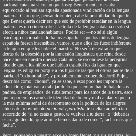
nacional catalana si creían que Josep Benet mentía o estaba
equivocado al realizar aquella apasionada vindicación de la lengua
materna. Claro que, pensándolo bien, cabe la posibilidad de que lo
que Benet quería decir era que eso de prohibir estudiar en la lengua
materna es un crimen solo si se trata de la lengua catalana o solo si
afecta a niños catalanohablantes. Podría ser ―no sé si algún
psicólogo nacionalista lo ha investigado― que los niños de lengua
española fuesen insensibles, vamos, que a ellos les fuese indiferente
la lengua en que les hable el maestro. No sería de extrañar que
detrás de la obsesión por la inmersión lingüística que reina desde
hace años en nuestra querida Cataluña, se escondiese la peregrina
idea de que a los niños que hablan español les da igual en que
lengua les eduquen porque a los hijos de las que el otrora padre de la
patria, el “exhonorable”, y probablemente exonerado, Jordi Pujol,
describía como “chonis”, ya se sabe, a esos poco les importa la
educación; total van a trabajar de lo que siempre han trabajado sus
padres, de empleados, de subalternos para los amos de la tierra, esos
que reparten los carnés de identidad de buen y mal catalán y que, a
la más mínima señal de descontento con la política de los alegres
chicos del movimiento
nacionalseparatista
, te sueltan aquello tan
socorrido de “si no estás a gusto, te vuelves a tu tierra” o “deberías
estar agradecido, que aquí te hemos dado de comer”, facha más que
facha”.
Pero, volviendo a nuestro excelso Josep Benet, y a sus palabras, lo