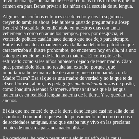
reivindicaba apasionadamente ese derecho. Ni más ni menos que un
crimen era para Benet privar a los niños en la escuela de su lengua.
Algunos nos creímos entonces ese derecho y nos lo seguimos
creyendo también ahora. Me hubiera gustado preguntarle a Josep
Benet si él seguiría defendiéndolo en nuestros días con tanta
vehemencia como en aquellos tiempos, pero, por desgracia, el
venerado político catalán hace tiempo que nos dejó para siempre.
Entre los llamados a mantener viva la llama del ardor patriótico que
caracterizaba al ilustre prohombre, no encuentro hoy en día, ni a uno
solo que mencione lo de la lengua materna. El concepto se ha
esfumado como si les niños hubiesen dejado de tener madre. Claro
que, pensándolo bien, no resulta tan extraño, porque ¿qué
importancia tiene una madre de carne y hueso comparada con la
Madre Tierra? Esa sí que es una madre de verdad y no la que te da
el ser. Por eso, ahora, los pedagogos
nacionalcatalanistas
de postín,
como Joaquim Arenas i Sampere, afirman ufanos que la lengua
materna es en realidad lengua materna de la tierra. Y se quedan tan
anchos.
El día que me enteré de que la tierra tiene lengua casi no salía de mi
asombro al comprobar que eso del pensamiento mítico no era cosa
de sociedades antiguas, sino que estaba muy vivo en las preclaras
mentes de nuestros paisanos nacionalistas.
En ocasiones, he osado preguntar a algún paladín de la causa