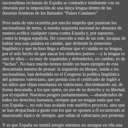
nacionalistas reclaman de España se contradice totalmente con su
obsesión por la imposición de una única lengua dentro de las
ilusorias fronteras de los llamados “Países Catalanes”
Pero nada de esto ocurriría por mucho empeño que pusieran los
nacionalistas de turno, si nuestra izquierda nacional no abrazara de
manera acrítica cualquier causa contra España y, por supuesto,
contra la lengua española. He conocido a más de un zote, incapaz de
hablar una sola palabra en catalán, que defiende la inmersión
lingüística y que incluso llega a afirmar que el catalán es su lengua,
por el solo hecho de que atacar los símbolos patrios ―y la lengua es
uno de ellos― es muy de izquierdas y defenderlos, en cambio, es de
“fachas”. No hace mucho hemos tenido un buen ejemplo de esta
descarriada manera de pensar: la izquierda en bloque, unida a los
nacionalistas, han defendido en el Congreso la política lingüística
del gobierno valenciano, que premia con el certificado de inglés a
los niños que elijan enseñanza en valenciano, discriminando así, de
forma descarada, a los que opten, en uso de su derecho y su libertad,
por el español. Nuestros progres parlamentarios, ―abanderados de
todos los derechos humanos, siempre que no tengan nada que ver
con España―, no solo han avalado este maléfico proyecto, sino que
se han despachado a gusto con los que se oponen a él recurriendo al
manoseado tópico de siempre, que odian al valenciano por protestar.
Y es que España no tendrá arreglo mientras no arraigue en ella una