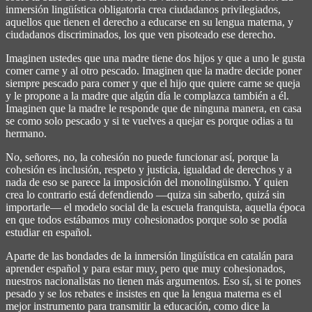
inmersión lingüística obligatoria crea ciudadanos privilegiados,
aquellos que tienen el derecho a educarse en su lengua materna, y
ciudadanos discriminados, los que ven pisoteado ese derecho.
Imaginen ustedes que una madre tiene dos hijos y que a uno le gusta
comer carne y al otro pescado. Imaginen que la madre decide poner
siempre pescado para comer y que el hijo que quiere carne se queja
y le propone a la madre que algún día le complazca también a él.
Imaginen que la madre le responde que de ninguna manera, en casa
se como solo pescado y si te vuelves a quejar es porque odias a tu
hermano.
No, señores, no, la cohesión no puede funcionar así, porque la
cohesión es inclusión, respeto y justicia, igualdad de derechos y a
nada de eso se parece la imposición del monolingüismo. Y quien
crea lo contrario está defendiendo ―quiza sin saberlo, quizá sin
importarle― el modelo social de la escuela franquista, aquella época
en que todos estábamos muy cohesionados porque solo se podía
estudiar en español.
Aparte de las bondades de la inmersión lingüística en catalán para
aprender español y para estar muy, pero que muy cohesionados,
nuestros nacionalistas no tienen más argumentos. Eso sí, si te pones
pesado y se los rebates e insistes en que la lengua materna es el
mejor instrumento para transmitir la educación, como dice la