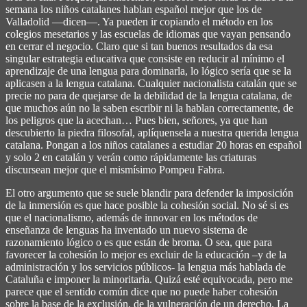
semana los niños catalanes hablan español mejor que los de
Valladolid ―dicen―. Ya pueden ir copiando el método en los
colegios mesetarios y las escuelas de idiomas que vayan pensando
en cerrar el negocio. Claro que si tan buenos resultados da esa
singular estrategia educativa que consiste en reducir al mínimo el
aprendizaje de una lengua para dominarla, lo lógico sería que se la
aplicasen a la lengua catalana. Cualquier nacionalista catalán que se
precie no para de quejarse de la debilidad de la lengua catalana, de
que muchos aún no la saben escribir ni la hablan correctamente, de
los peligros que la acechan… Pues bien, señores, ya que han
descubierto la piedra filosofal, aplíquensela a nuestra querida lengua
catalana. Pongan a los niños catalanes a estudiar 20 horas en español
y solo 2 en catalán y verán como rápidamente las criaturas
discursean mejor que el mismísimo Pompeu Fabra.
El otro argumento que se suele blandir para defender la imposición
de la inmersión es que hace posible la cohesión social. No sé si es
que el nacionalismo, además de innovar en los métodos de
enseñanza de lenguas ha inventado un nuevo sistema de
razonamiento lógico o es que están de broma. O sea, que para
favorecer la cohesión lo mejor es excluir de la educación –y de la
administración y los servicios públicos- la lengua más hablada de
Cataluña e imponer la minoritaria. Quizá esté equivocada, pero me
parece que el sentido común dice que no puede haber cohesión
sobre la base de la exclusión, de la vulneración de un derecho. La