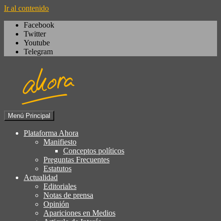
Ir al contenido
Facebook
Twitter
Youtube
Telegram
Menú Principal
Igualdad, izquierda cívica,
Plataforma Ahora
Plataforma Ahora
socialdemocracia, regeneración,
Manifiesto
Conceptos políticos
ciudadanía, laicismo, europeísmo
Preguntas Frecuentes
Estatutos
Actualidad
Editoriales
Notas de prensa
Opinión
Apariciones en Medios