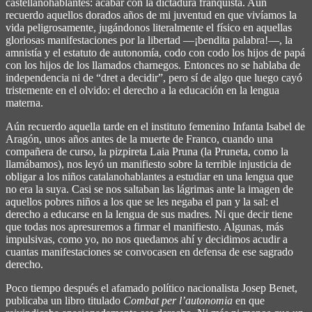
castellanohablantes: acabar con la dictadura franquista. Aún
recuerdo aquellos dorados años de mi juventud en que vivíamos la
vida peligrosamente, jugándonos literalmente el físico en aquellas
gloriosas manifestaciones por la libertad ―¡bendita palabra!―, la
amnistía y el estatuto de autonomía, codo con codo los hijos de papá
con los hijos de los llamados charnegos. Entonces no se hablaba de
independencia ni de “dret a decidir”, pero sí de algo que luego cayó
tristemente en el olvido: el derecho a la educación en la lengua
materna.
Aún recuerdo aquella tarde en el instituto femenino Infanta Isabel de
Aragón, unos años antes de la muerte de Franco, cuando una
compañera de curso, la pizpireta Laia Pruna (la Pruneta, como la
llamábamos), nos leyó un manifiesto sobre la terrible injusticia de
obligar a los niños catalanohablantes a estudiar en una lengua que
no era la suya. Casi se nos saltaban las lágrimas ante la imagen de
aquellos pobres niños a los que se les negaba el pan y la sal: el
derecho a educarse en la lengua de sus madres. Ni que decir tiene
que todas nos apresuremos a firmar el manifiesto. Algunas, más
impulsivas, como yo, no nos quedamos ahí y decidimos acudir a
cuantas manifestaciones se convocasen en defensa de ese sagrado
derecho.
Poco tiempo después el afamado político nacionalista Josep Benet,
publicaba un libro titulado
Combat per l’autonomia
en que