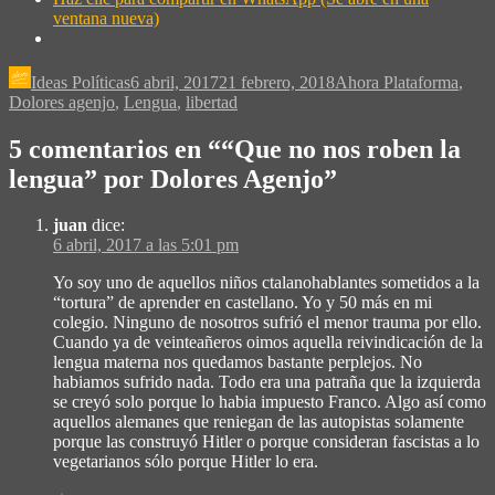
ventana nueva)
Ideas Políticas
6 abril, 2017
21 febrero, 2018
Ahora Plataforma
,
Dolores agenjo
,
Lengua
,
libertad
5 comentarios en “
“Que no nos roben la
lengua” por Dolores Agenjo
”
juan
dice:
6 abril, 2017 a las 5:01 pm
Yo soy uno de aquellos niños ctalanohablantes sometidos a la
“tortura” de aprender en castellano. Yo y 50 más en mi
colegio. Ninguno de nosotros sufrió el menor trauma por ello.
Cuando ya de veinteañeros oimos aquella reivindicación de la
lengua materna nos quedamos bastante perplejos. No
habiamos sufrido nada. Todo era una patraña que la izquierda
se creyó solo porque lo habia impuesto Franco. Algo así como
aquellos alemanes que reniegan de las autopistas solamente
porque las construyó Hitler o porque consideran fascistas a lo
vegetarianos sólo porque Hitler lo era.