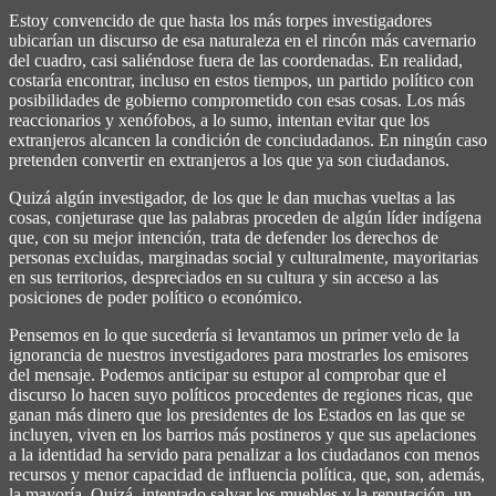
Estoy convencido de que hasta los más torpes investigadores
ubicarían un discurso de esa naturaleza en el rincón más cavernario
del cuadro, casi saliéndose fuera de las coordenadas. En realidad,
costaría encontrar, incluso en estos tiempos, un partido político con
posibilidades de gobierno comprometido con esas cosas. Los más
reaccionarios y xenófobos, a lo sumo, intentan evitar que los
extranjeros alcancen la condición de conciudadanos. En ningún caso
pretenden convertir en extranjeros a los que ya son ciudadanos.
Quizá algún investigador, de los que le dan muchas vueltas a las
cosas, conjeturase que las palabras proceden de algún líder indígena
que, con su mejor intención, trata de defender los derechos de
personas excluidas, marginadas social y culturalmente, mayoritarias
en sus territorios, despreciados en su cultura y sin acceso a las
posiciones de poder político o económico.
Pensemos en lo que sucedería si levantamos un primer velo de la
ignorancia de nuestros investigadores para mostrarles los emisores
del mensaje. Podemos anticipar su estupor al comprobar que el
discurso lo hacen suyo políticos procedentes de regiones ricas, que
ganan más dinero que los presidentes de los Estados en las que se
incluyen, viven en los barrios más postineros y que sus apelaciones
a la identidad ha servido para penalizar a los ciudadanos con menos
recursos y menor capacidad de influencia política, que, son, además,
la mayoría. Quizá, intentado salvar los muebles y la reputación, un