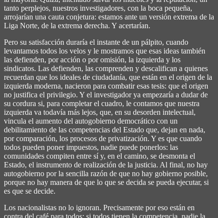
tanto perplejos, nuestros investigadores, con la boca pequeña,
arrojarían una cauta conjetura: estamos ante un versión extrema de la
Liga Norte, de la extrema derecha. Y acertarían.
Pero su satisfacción duraría el instante de un pálpito, cuando
levantamos todos los velos y le mostramos que esas ideas también
las defienden, por acción o por omisión, la izquierda y los
sindicatos. Las defienden, las comprenden y descalifican a quienes
recuerdan que los ideales de ciudadanía, que están en el origen de la
izquierda moderna, nacieron para combatir esas tesis: que el origen
no justifica el privilegio. Y el investigador ya empezaría a dudar de
su cordura si, para completar el cuadro, le contamos que nuestra
izquierda va todavía más lejos, que, en su desorden intelectual,
vincula el aumento del autogobierno democrático con un
debilitamiento de las competencias del Estado que, dejan en nada,
por comparación, los procesos de privatización. Y es que cuando
todos pueden poner impuestos, nadie puede ponerlos: las
comunidades compiten entre sí y, en el camino, se desmonta el
Estado, el instrumento de realización de la justicia. Al final, no hay
autogobierno por la sencilla razón de que no hay gobierno posible,
porque no hay manera de que lo que se decida se pueda ejecutar, si
es que se decide.
Los nacionalistas no lo ignoran. Precisamente por eso están en
contra del café para todos: si todos tienen la competencia, nadie la