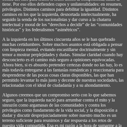
tiene. Por eso ellos defienden cupos y unilateralidades: en resumen,
privilegios. Distintos caminos para debilitar la igualdad. Distintos
caminos en los que la izquierda, desnortada intelectualmente, ha
seguido la senda de los nacionalistas y dar curso a la chatarra
intelectual y moral de los “derechos a decidir” de las “comunidades
históricas” y los federalismos “asimétricos”.
A la izquierda en los últimos cincuenta años se le han quebrado
muchas certidumbres. Sobre muchos asuntos está obligada a pensar
con limpieza mental, evitando encastillarse doctrinalmente y sin
temor a mostrar perplejidades y dudas. Simular claridad cuando hay
desconcierto es el camino más seguro a opiniones equivocadas.
Ahora bien, si es absurdo pretender certezas donde no las hay, lo es
más todavía entregarse a las fantasías románticas y reaccionaria para
desprenderse de las pocas cosas claras disponibles, las que han
permitido levantar lo más justo y decente de nuestras sociedades, las
relacionadas con el ideal de ciudadanía y a su ahondamiento.
Algunos creemos que un compromiso serio con lo que sabemos
seguro, que la izquierda nació para arrumbar contra el mito y la
sinrazón como argamasas de las comunidades y contra los
privilegios como fundamento de la vida social, y la disposición a
dudar y discutir desprejuiciadamente sobre nuestro mucho es un
terreno suficiente para reunirnos y dar respuesta a los retos de
nuestra vida compartida. Esa es mi razón a la hora de sumarme a la