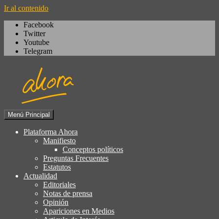
Ir al contenido
Facebook
Twitter
Youtube
Telegram
Menú Principal
Igualdad, izquierda cívica,
Plataforma Ahora
Plataforma Ahora
socialdemocracia, regeneración,
Manifiesto
Conceptos políticos
ciudadanía, laicismo, europeísmo
Preguntas Frecuentes
Estatutos
Actualidad
Editoriales
Notas de prensa
Opinión
Apariciones en Medios