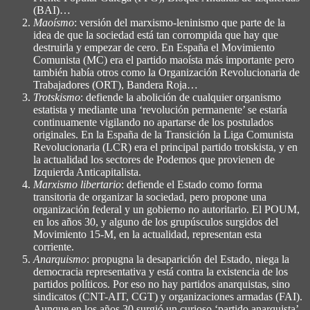
(BAI)…
Maoísmo
: versión del marxismo-leninismo que parte de la
idea de que la sociedad está tan corrompida que hay que
destruirla y empezar de cero. En España el Movimiento
Comunista (MC) era el partido maoísta más importante pero
también había otros como la Organización Revolucionaria de
Trabajadores (ORT), Bandera Roja…
Trotskismo
: defiende la abolición de cualquier organismo
estatista y mediante una ‘revolución permanente’ se estaría
continuamente vigilando no apartarse de los postulados
originales. En la España de la Transición la Liga Comunista
Revolucionaria (LCR) era el principal partido trotskista, y en
la actualidad los sectores de Podemos que provienen de
Izquierda Anticapitalista.
Marxismo libertario
: defiende el Estado como forma
transitoria de organizar la sociedad, pero propone una
organización federal y un gobierno no autoritario. El POUM,
en los años 30, y alguno de los grupúsculos surgidos del
Movimiento 15-M, en la actualidad, representan esta
corriente.
Anarquismo
: propugna la desaparición del Estado, niega la
democracia representativa y está contra la existencia de los
partidos políticos. Por eso no hay partidos anarquistas, sino
sindicatos (CNT-AIT, CGT) y organizaciones armadas (FAI).
Aunque en los años 30 surgió un curioso ‘partido anarquista’,