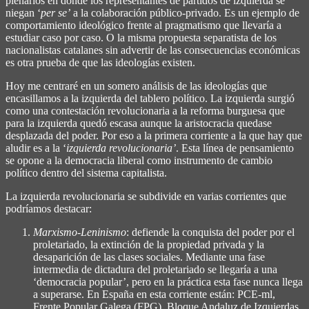
plenarios en donde los representantes de partidos de izquierda se
niegan ‘
per se’
a la colaboración público-privado. Es un ejemplo de
comportamiento ideológico frente al pragmatismo que llevaría a
estudiar caso por caso. O la misma propuesta separatista de los
nacionalistas catalanes sin advertir de las consecuencias económicas
es otra prueba de que las ideologías existen.
Hoy me centraré en un somero análisis de las ideologías que
encasillamos a la izquierda del tablero político. La izquierda surgió
como una contestación revolucionaria a la reforma burguesa que
para la izquierda quedó escasa aunque la aristocracia quedase
desplazada del poder. Por eso a la primera corriente a la que hay que
aludir es a la ‘
izquierda revolucionaria’
. Esta línea de pensamiento
se opone a la democracia liberal como instrumento de cambio
político dentro del sistema capitalista.
La izquierda revolucionaria se subdivide en varias corrientes que
podríamos destacar:
Marxismo-Leninismo
: defiende la conquista del poder por el
proletariado, la extinción de la propiedad privada y la
desaparición de las clases sociales. Mediante una fase
intermedia de dictadura del proletariado se llegaría a una
‘democracia popular’, pero en la práctica esta fase nunca llega
a superarse. En España en esta corriente están: PCE-ml,
Frente Popular Galega (FPG), Bloque Andaluz de Izquierdas