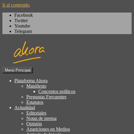
Ir al contenido
Facebook
Twitter
Youtube
Telegram
Menú Principal
Igualdad, izquierda cívica,
Plataforma Ahora
Plataforma Ahora
socialdemocracia, regeneración,
Manifiesto
Conceptos políticos
ciudadanía, laicismo, europeísmo
Preguntas Frecuentes
Estatutos
Actualidad
Editoriales
Notas de prensa
Opinión
Apariciones en Medios