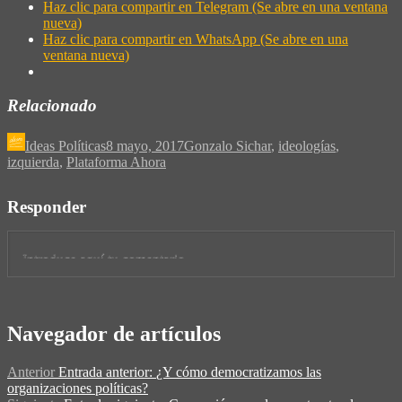
Haz clic para compartir en Telegram (Se abre en una ventana
nueva)
Haz clic para compartir en WhatsApp (Se abre en una
ventana nueva)
Relacionado
Ideas Políticas
8 mayo, 2017
Gonzalo Sichar
,
ideologías
,
izquierda
,
Plataforma Ahora
Responder
Navegador de artículos
Anterior
Entrada anterior:
¿Y cómo democratizamos las
organizaciones políticas?