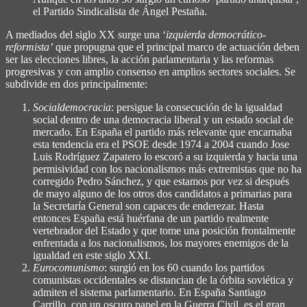
el Partido Sindicalista de Ángel Pestaña.
A mediados del siglo XX surge una ‘
izquierda
democrático-
reformista’
que propugna que el principal marco de actuación deben
ser las elecciones libres, la acción parlamentaria y las reformas
progresivas y con amplio consenso en amplios sectores sociales. Se
subdivide en dos principalmente:
Socialdemocracia
: persigue la consecución de la igualdad
social dentro de una democracia liberal y un estado social de
mercado. En España el partido más relevante que encarnaba
esta tendencia era el PSOE desde 1974 a 2004 cuando Jose
Luis Rodríguez Zapatero lo escoró a su izquierda y hacia una
permisividad con los nacionalismos más extremistas que no ha
corregido Pedro Sánchez, y que estamos por vez si después
de mayo alguno de los otros dos candidatos a primarias para
la Secretaría General son capaces de enderezar. Hasta
entonces España está huérfana de un partido realmente
vertebrador del Estado y que tome una posición frontalmente
enfrentada a los nacionalismos, los mayores enemigos de la
igualdad en este siglo XXI.
Eurocomunismo
: surgió en los 60 cuando los partidos
comunistas occidentales se distancian de la órbita soviética y
admiten el sistema parlamentario. En España Santiago
Carrillo, con un oscuro papel en la Guerra Civil, es el gran