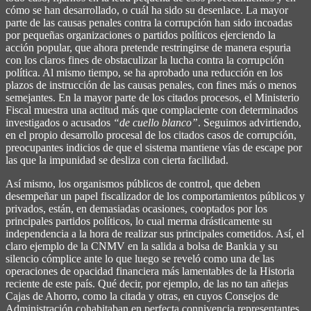
cómo se han desarrollado, o cuál ha sido su desenlace. La mayor
parte de las causas penales contra la corrupción han sido incoadas
por pequeñas organizaciones o partidos políticos ejerciendo la
acción popular, que ahora pretende restringirse de manera espuria
con los claros fines de obstaculizar la lucha contra la corrupción
política. Al mismo tiempo, se ha aprobado una reducción en los
plazos de instrucción de las causas penales, con fines más o menos
semejantes. En la mayor parte de los citados procesos, el Ministerio
Fiscal muestra una actitud más que complaciente con determinados
investigados o acusados
“de cuello blanco”
. Seguimos advirtiendo,
en el propio desarrollo procesal de los citados casos de corrupción,
preocupantes indicios de que el sistema mantiene vías de escape por
las que la impunidad se desliza con cierta facilidad.
Así mismo, los organismos públicos de control, que deben
desempeñar un papel fiscalizador de los comportamientos públicos y
privados, están, en demasiadas ocasiones, cooptados por los
principales partidos políticos, lo cual merma drásticamente su
independencia a la hora de realizar sus principales cometidos. Así, el
claro ejemplo de la CNMV en la salida a bolsa de Bankia y su
silencio cómplice ante lo que luego se reveló como una de las
operaciones de opacidad financiera más lamentables de la Historia
reciente de este país. Qué decir, por ejemplo, de las no tan añejas
Cajas de Ahorro, como la citada y otras, en cuyos Consejos de
Administración cohabitaban en perfecta connivencia representantes