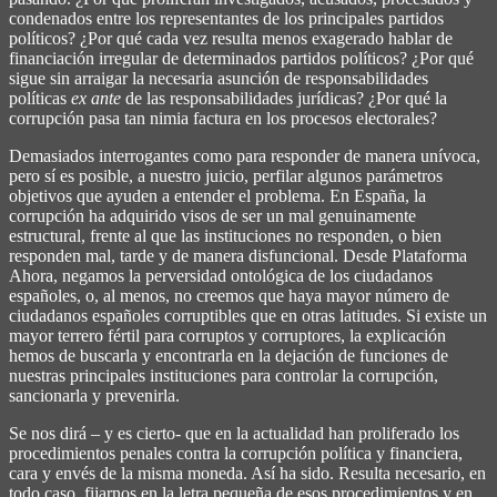
condenados entre los representantes de los principales partidos
políticos? ¿Por qué cada vez resulta menos exagerado hablar de
financiación irregular de determinados partidos políticos? ¿Por qué
sigue sin arraigar la necesaria asunción de responsabilidades
políticas
ex ante
de las responsabilidades jurídicas? ¿Por qué la
corrupción pasa tan nimia factura en los procesos electorales?
Demasiados interrogantes como para responder de manera unívoca,
pero sí es posible, a nuestro juicio, perfilar algunos parámetros
objetivos que ayuden a entender el problema. En España, la
corrupción ha adquirido visos de ser un mal genuinamente
estructural, frente al que las instituciones no responden, o bien
responden mal, tarde y de manera disfuncional. Desde Plataforma
Ahora, negamos la perversidad ontológica de los ciudadanos
españoles, o, al menos, no creemos que haya mayor número de
ciudadanos españoles corruptibles que en otras latitudes. Si existe un
mayor terrero fértil para corruptos y corruptores, la explicación
hemos de buscarla y encontrarla en la dejación de funciones de
nuestras principales instituciones para controlar la corrupción,
sancionarla y prevenirla.
Se nos dirá – y es cierto- que en la actualidad han proliferado los
procedimientos penales contra la corrupción política y financiera,
cara y envés de la misma moneda. Así ha sido. Resulta necesario, en
todo caso, fijarnos en la letra pequeña de esos procedimientos y en