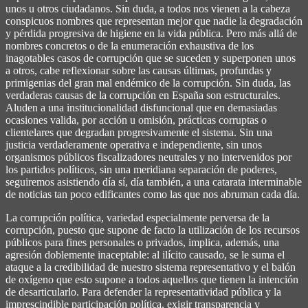
unos u otros ciudadanos. Sin duda, a todos nos vienen a la cabeza
conspicuos nombres que representan mejor que nadie la degradación
y pérdida progresiva de higiene en la vida pública. Pero más allá de
nombres concretos o de la enumeración exhaustiva de los
inagotables casos de corrupción que se suceden y superponen unos
a otros, cabe reflexionar sobre las causas últimas, profundas y
primigenias del gran mal endémico de la corrupción. Sin duda, las
verdaderas causas de la corrupción en España son estructurales.
Aluden a una institucionalidad disfuncional que en demasiadas
ocasiones valida, por acción u omisión, prácticas corruptas o
clientelares que degradan progresivamente el sistema. Sin una
justicia verdaderamente operativa e independiente, sin unos
organismos públicos fiscalizadores neutrales y no intervenidos por
los partidos políticos, sin una meridiana separación de poderes,
seguiremos asistiendo día sí, día también, a una catarata interminable
de noticias tan poco edificantes como las que nos abruman cada día.
La corrupción política, variedad especialmente perversa de la
corrupción, puesto que supone de facto la utilización de los recursos
públicos para fines personales o privados, implica, además, una
agresión doblemente inaceptable: al ilícito causado, se le suma el
ataque a la credibilidad de nuestro sistema representativo y el balón
de oxígeno que esto supone a todos aquellos que tienen la intención
de desarticularlo. Para defender la representatividad pública y la
imprescindible participación política, exigir transparencia y