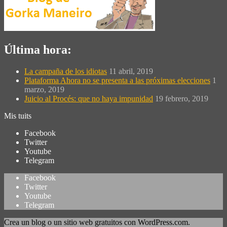
Última hora:
La campaña de los idiotas
11 abril, 2019
Plataforma Ahora no se presenta a las próximas elecciones
1
marzo, 2019
Juicio al Procés: que no haya impunidad
19 febrero, 2019
Mis tuits
Facebook
Twitter
Youtube
Telegram
Facebook
Twitter
Youtube
Telegram
Crea un blog o un sitio web gratuitos con WordPress.com.