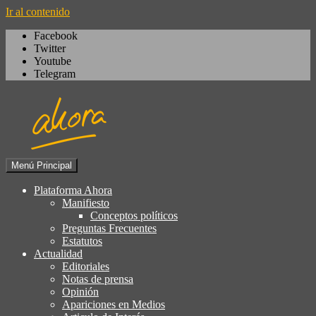
Ir al contenido
Facebook
Twitter
Youtube
Telegram
Menú Principal
Igualdad, izquierda cívica,
Plataforma Ahora
Plataforma Ahora
socialdemocracia, regeneración,
Manifiesto
Conceptos políticos
ciudadanía, laicismo, europeísmo
Preguntas Frecuentes
Estatutos
Actualidad
Editoriales
Notas de prensa
Opinión
Apariciones en Medios