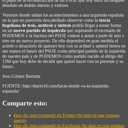
el papel de la reconstrucción de un PSOE que hoy sufre un desgaste
absoluto en ámbito interno y externo.
Veremos donde sitúan los acontecimientos a una izquierda española
en la que no parecería descabellado observar como la
teoría
hegeliana de tesis, antítesis y síntesis
podría llegar a tomar forma
en un
nuevo partido de izquierda
que superando el escenario de
PODEMOS y la fractura del PSOE viniese a aunar a parte de uno y
otro en un nuevo proyecto. De ello dependerá en gran medida el
acierto o desacierto de quienes hoy con su actitud y aptitud tienen en
sus manos el futuro del PSOE como principal partido de la izquierda
de nuestro país y de PODEMOS como partido nacido al abrigo del
15M que hoy debe de decidir que quiere hacer con su presente y su
futuro .
Josu Gómez Barrutia
FUENTE: http://diario16.com/hacia-donde-va-la-izquierda-
espanola/
Comparte esto:
Haz clic para compartir en Twitter (Se abre en una ventana
nueva)
Haz clic para compartir en Facebook (Se abre en una ventana