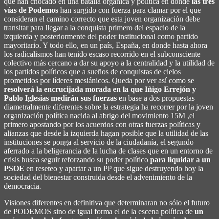
que han chocado en una batalla orgánica y política en donde
las tres
vías de Podemos
han surgido con fuerza para clamar por el que
consideran el camino correcto que esta joven organización debe
transitar para llegar a la conquista primero del espacio de la
izquierda y posteriormente del poder institucional como partido
mayoritario. Y todo ello, en un país, España, en donde hasta ahora
los radicalismos han tenido escaso recorrido en el subconsciente
colectivo más cercano a dar su apoyo a la centralidad y la utilidad de
los partidos políticos que a sueños de conquistas de cielos
prometidos por líderes mesiánicos. Queda por ver así como se
resolverá la encrucijada morada en la que Iñigo Errejón y
Pablo Iglesias medirán sus fuerzas
en base a dos propuestas
diametralmente diferentes sobre la estrategia ha recorrer por la joven
organización política nacida al abrigo del movimiento 15M ,el
primero apostando por los acuerdos con otras fuerzas políticas y
alianzas que desde la izquierda hagan posible que la utilidad de las
instituciones se ponga al servicio de la ciudadanía, el segundo
aferrado a la beligerancia de la lucha de clases que en un entorno de
crisis busca seguir reforzando su poder político
para liquidar a un
PSOE
en reseteo y apartar a un PP que sigue destruyendo hoy la
sociedad del bienestar construida desde el advenimiento de la
democracia.
Visiones diferentes en definitiva que determinaran no sólo el futuro
de PODEMOS sino de igual forma el de la escena política de
un