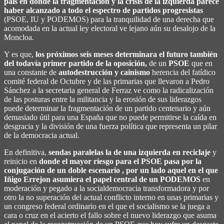
país en donde la fragmentación y la crisis de la izquierda parece
haber alcanzado a todo el espectro de partidos progresistas
(PSOE, IU y PODEMOS) para la tranquilidad de una derecha que
acomodada en la actual ley electoral ve lejano aún su desalojo de la
Moncloa.
Y es que,
los próximos seis meses determinara el futuro también
del todavía primer partido de la oposición,
de un
PSOE
que en
una constante de
autodestrucción y cainismo
herencia del fatídico
comité federal de Octubre y de las primarias que llevaron a Pedro
Sánchez a la secretaria general de Ferraz ve como la radicalización
de las posturas entre la militancia y la erosión de sus liderazgos
puede determinar la fragmentación de un partido centenario y aún
demasiado útil para una España que no puede permitirse la caída en
desgracia y la división de una fuerza política que representa un pilar
de la democracia actual.
En definitiva,
sendas paralelas la de una izquierda en reciclaje
y
reinicio en
donde el mayor riesgo para el PSOE pasa por la
conjugación de un doble escenario , por un lado aquel en el que
Iñigo Errejon asumiera el papel central de un PODEMOS
en
moderación y pegado a la socialdemocracia transformadora y por
otro la no superación del actual conflicto interno en unas primarias y
un congreso federal ordinario en el que el socialismo se la juega a
cara o cruz en el acierto el fallo sobre el nuevo liderazgo que asuma