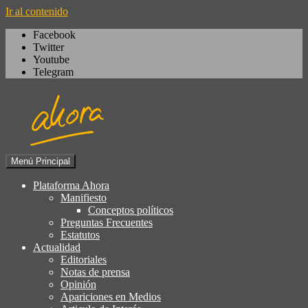
Ir al contenido
Facebook
Twitter
Youtube
Telegram
Menú Principal
Igualdad, izquierda cívica,
Plataforma Ahora
Plataforma Ahora
socialdemocracia, regeneración,
Manifiesto
Conceptos políticos
ciudadanía, laicismo, europeísmo
Preguntas Frecuentes
Estatutos
Actualidad
Editoriales
Notas de prensa
Opinión
Apariciones en Medios