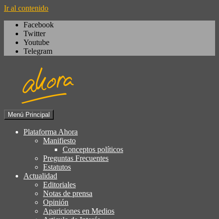
Ir al contenido
Facebook
Twitter
Youtube
Telegram
Menú Principal
Igualdad, izquierda cívica,
Plataforma Ahora
Plataforma Ahora
socialdemocracia, regeneración,
Manifiesto
Conceptos políticos
ciudadanía, laicismo, europeísmo
Preguntas Frecuentes
Estatutos
Actualidad
Editoriales
Notas de prensa
Opinión
Apariciones en Medios