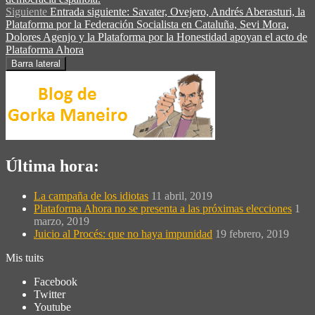
Siguiente
Entrada siguiente:
Savater, Ovejero, Andrés Aberasturi, la
Plataforma por la Federación Socialista en Cataluña, Sevi Mora,
Dolores Agenjo y la Plataforma por la Honestidad apoyan el acto de
Plataforma Ahora
Barra lateral
Última hora:
La campaña de los idiotas
11 abril, 2019
Plataforma Ahora no se presenta a las próximas elecciones
1
marzo, 2019
Juicio al Procés: que no haya impunidad
19 febrero, 2019
Mis tuits
Facebook
Twitter
Youtube