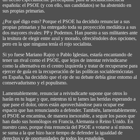
española: el PSOE (y con ello, sus candidatos) se ha abstenido en
sus propias primarias.
¿Por qué digo esto? Porque el PSOE ha decidido renunciar a sus
propias primarias y ha entregado toda su proyección mediática a sus
dos mayores rivales: PP y Podemos. Han puesto a sus militantes ante
la tesitura de elegir entre azul y morado, ofreciéndoles dos opciones,
pero en la que ninguna tenía el rojo socialista.
Si yo fuese Mariano Rajoy o Pablo Iglesias, estaría encantando de
tener un rival como el PSOE, que lejos de intentar reivindicarse
como la alternativa en el centro izquierda y tratar de recuperarse para
ejercer de guía en la recuperación de las políticas socialdemócratas
en España, ha decidido que el eje de su debate debía girar entorno al
conservadurismo y el populismo.
Lamentablemente, renunciar a reivindicarte supone que otros lo
harán en tu lugar y que, mientras tú te lames las heridas esperando a
que pase el dolor, otros están aprovechándose para ocupar ese
espacio que has renunciando a defender. También, lamentablemente,
el PSOE se encamina, de manera inexorable, a seguir los pasos que
han dado sus homólogos en Francia, Alemania o Reino Unido. En
nuestro caso, porque ésta renuncia del PSOE a votarse a sí mismo,
se suma a la que hizo hace tiempo de defender la igualdad de
derechos y de oportunidades de todos los españoles.