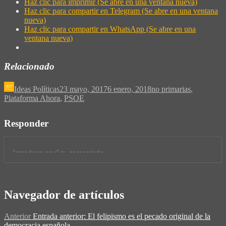
Haz clic para imprimir (Se abre en una ventana nueva)
Haz clic para compartir en Telegram (Se abre en una ventana
nueva)
Haz clic para compartir en WhatsApp (Se abre en una
ventana nueva)
Relacionado
Ideas Políticas
23 mayo, 2017
6 enero, 2018
no primarias
,
Plataforma Ahora
,
PSOE
Responder
Navegador de artículos
Anterior
Entrada anterior:
El felipismo es el pecado original de la
democracia española.