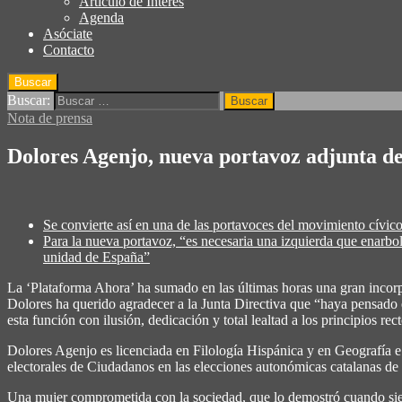
Articulo de Interés
Agenda
Asóciate
Contacto
Buscar
Buscar:
Nota de prensa
Dolores Agenjo, nueva portavoz adjunta d
Se convierte así en una de las portavoces del movimiento cívic
Para la nueva portavoz,
“es necesaria una izquierda que enarbol
unidad de España”
La ‘Plataforma Ahora’ ha sumado en las últimas horas una gran incorp
Dolores ha querido agradecer a la Junta Directiva que “haya pensado
esta función con ilusión, dedicación y total lealtad a los principios re
Dolores Agenjo es licenciada en Filología Hispánica y en Geografía e 
electorales de Ciudadanos en las elecciones autonómicas catalanas de
Una mujer comprometida con la sociedad, que lo demostró cuando siend