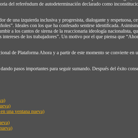
catoria del referéndum de autodeterminación declarado como inconstituci
e una izquierda inclusiva y progresista, dialogante y respetuosa, centra
pañoles”. Ideales con los que ha confesado sentirse identificada. Asimi
mbir a los cantos de sirena de la reaccionaria ideología nacionalista, q
 los intereses de los trabajadores”. Un motivo por el que piensa que “Aho
ional de Plataforma Ahora y a partir de este momento se convierte en u
 dando pasos importantes para seguir sumando. Después del éxito conse
va)
nueva)
e en una ventana nueva)
ueva)
nueva)