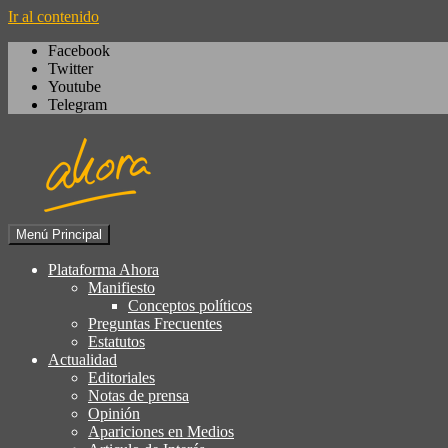
Ir al contenido
Facebook
Twitter
Youtube
Telegram
Menú Principal
Igualdad, izquierda cívica, socialdemocrac
Plataforma Ahora
Plataforma Ahora
Manifiesto
Conceptos políticos
Preguntas Frecuentes
Estatutos
Actualidad
Editoriales
Notas de prensa
Opinión
Apariciones en Medios