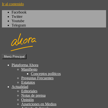
Ir al contenido
Facebook
Twitter
Youtube
Telegram
Menú Principal
Igualdad, izquierda cívica,
Plataforma Ahora
Plataforma Ahora
socialdemocracia, regeneración,
Manifiesto
Conceptos políticos
ciudadanía, laicismo, europeísmo
Preguntas Frecuentes
Estatutos
Actualidad
Editoriales
Notas de prensa
Opinión
Apariciones en Medios