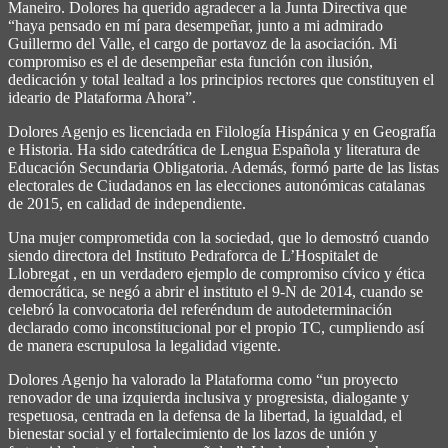
Maneiro. Dolores ha querido agradecer a la Junta Directiva que
“haya pensado en mí para desempeñar, junto a mi admirado
Guillermo del Valle, el cargo de portavoz de la asociación. Mi
compromiso es el de desempeñar esta función con ilusión,
dedicación y total lealtad a los principios rectores que constituyen el
ideario de Plataforma Ahora”.
Dolores Agenjo es licenciada en Filología Hispánica y en Geografía
e Historia. Ha sido catedrática de Lengua Española y literatura de
Educación Secundaria Obligatoria. Además, formó parte de las listas
electorales de Ciudadanos en las elecciones autonómicas catalanas
de 2015, en calidad de independiente.
Una mujer comprometida con la sociedad, que lo demostró cuando
siendo directora del Instituto Pedraforca de L’Hospitalet de
Llobregat , en un verdadero ejemplo de compromiso cívico y ética
democrática, se negó a abrir el instituto el 9-N de 2014, cuando se
celebró la convocatoria del referéndum de autodeterminación
declarado como inconstitucional por el propio TC, cumpliendo así
de manera escrupulosa la legalidad vigente.
Dolores Agenjo ha valorado la Plataforma como “un proyecto
renovador de una izquierda inclusiva y progresista, dialogante y
respetuosa, centrada en la defensa de la libertad, la igualdad, el
bienestar social y el fortalecimiento de los lazos de unión y