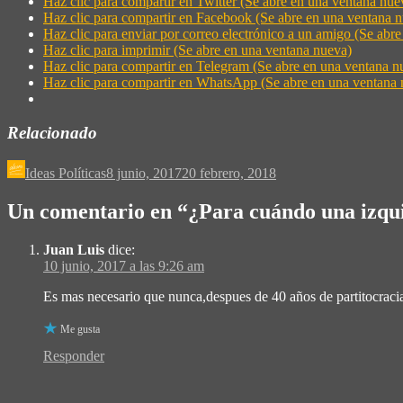
Haz clic para compartir en Twitter (Se abre en una ventana nue
Haz clic para compartir en Facebook (Se abre en una ventana 
Haz clic para enviar por correo electrónico a un amigo (Se abr
Haz clic para imprimir (Se abre en una ventana nueva)
Haz clic para compartir en Telegram (Se abre en una ventana n
Haz clic para compartir en WhatsApp (Se abre en una ventana 
Relacionado
Ideas Políticas
8 junio, 2017
20 febrero, 2018
Un comentario en “
¿Para cuándo una izqu
Juan Luis
dice:
10 junio, 2017 a las 9:26 am
Es mas necesario que nunca,despues de 40 años de partitocra
Me gusta
Responder