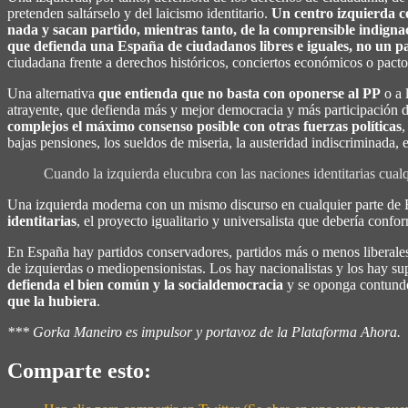
pretenden saltárselo y del laicismo identitario.
Un centro izquierda c
nada y sacan partido, mientras tanto, de la comprensible indigna
que defienda una España de ciudadanos libres e iguales, no un pa
ciudadana frente a derechos históricos, conciertos económicos o pactos
Una alternativa
que entienda que no basta con oponerse al PP
o a 
atrayente, que defienda más y mejor democracia y más participación d
complejos el máximo consenso posible con otras fuerzas políticas
,
bajas pensiones, los sueldos de miseria, la austeridad indiscriminada, el
Cuando la izquierda elucubra con las naciones identitarias cualq
Una izquierda moderna con un mismo discurso en cualquier parte de
identitarias
, el proyecto igualitario y universalista que debería confo
En España hay partidos conservadores, partidos más o menos liberales
de izquierdas o mediopensionistas. Los hay nacionalistas y los hay su
defienda el bien común y la socialdemocracia
y se oponga contunde
que la hubiera
.
*** Gorka Maneiro es impulsor y portavoz de la Plataforma Ahora.
Comparte esto: