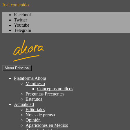
Ir al contenido
Facebook
Twitter
Youtube
Telegram
Menú Principal
Igualdad, izquierda cívica, socialdemocrac
Plataforma Ahora
Plataforma Ahora
Manifiesto
Conceptos políticos
Preguntas Frecuentes
Estatutos
Actualidad
Editoriales
Notas de prensa
Opinión
Apariciones en Medios