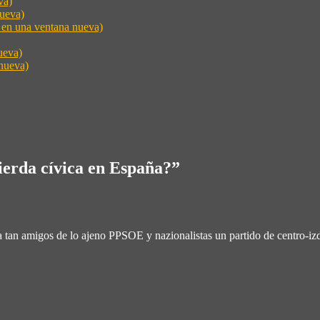
va)
nueva)
e en una ventana nueva)
ueva)
nueva)
ierda cívica en España?
”
cia tan amigos de lo ajeno PPSOE y nazionalistas un partido de cent