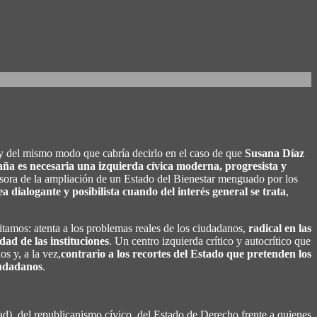
 del mismo modo que cabría decirlo en el caso de que
Susana Díaz
ña es necesaria una izquierda cívica moderna, progresista y
nsora de la ampliación de un Estado del Bienestar menguado por los
a dialogante y posibilista cuando del interés general se trata
,
sitamos: atenta a los problemas reales de los ciudadanos,
radical en las
dad de las instituciones
. Un centro izquierda crítico y autocrítico que
os y, a la vez,
contrario a los recortes del Estado que pretenden los
iudadanos
.
dad), del republicanismo cívico, del Estado de Derecho frente a quienes