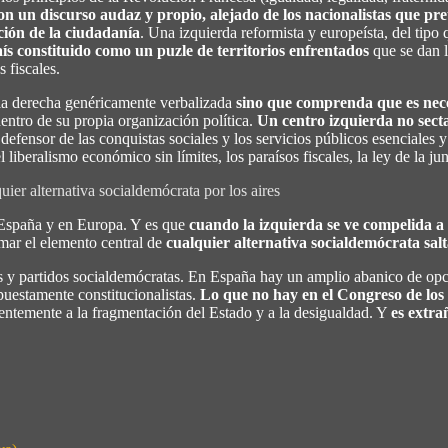
on un discurso audaz y propio, alejado de los nacionalistas que p
ción de la ciudadanía
. Una izquierda reformista y europeísta, del tipo 
ís constituido como un puzle de territorios enfrentados
que se dan l
 fiscales.
la derecha genéricamente verbalizada
sino que comprenda que es nece
entro de su propia organización política.
Un centro izquierda no sect
 defensor de las conquistas sociales y los servicios públicos esenciales y
 liberalismo económico sin límites, los paraísos fiscales, la ley de la jun
uier alternativa socialdemócrata por los aires
 España y en Europa. Y es que
cuando la izquierda se ve compelida a 
rmar el elemento central de
cualquier alternativa socialdemócrata salt
 y partidos socialdemócratas. En España hay un amplio abanico de opcion
puestamente constitucionalistas.
Lo que no hay en el Congreso de los D
ntemente a la fragmentación del Estado y a la desigualdad. Y
es extra