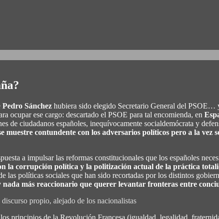
aña?
e
Pedro Sánchez
hubiera sido elegido Secretario General del PSOE… y
a para ocupar ese cargo: descartado el PSOE para tal encomienda, en
Espa
lones de ciudadanos españoles, inequívocamente socialdemócrata y defe
se muestre contundente con los adversarios políticos pero a la vez se
ispuesta a impulsar las reformas constitucionales que los españoles nece
 la corrupción política y la politización actual de la práctica totali
 las políticas sociales que han sido recortadas por los distintos gobiern
ay nada más reaccionario que querer levantar fronteras entre conc
discurso propio, alejado de los nacionalistas
los principios de la Revolución Francesa (igualdad, legalidad, fraterni