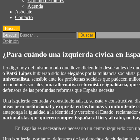
Articulo de Interés
Agenda
Asóciate
Contacto
Buscar
Buscar:
Opinión
¿Para cuándo una izquierda cívica en Esp
Lo digo hoy del mismo modo que llevo diciéndolo desde antes de qu
o
Patxi López
hubieran sido los elegidos por la militancia socialist
universalista
, sensible ante los problemas sociales que padecen mil
recortadores sociales;
una alternativa reformista e igualitaria, que 
defensora de las profundas reformas que España necesita.
Una izquierda centrada y constitucionalista, sensata y constructiva, d
ideas pero institucional y exquisita en las formas y contundente con
anteponga la igualdad a la identidad y vertebre el Estado, reclamador de
nacionalistas que quieren romper España: al fin y al cabo, no h
En España es necesaria es necesario un centro izquierdo con un 
Una izquierda, por tanto, defensora de los derechos de ciudadanía, de 