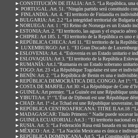
►CONSTITUCIÓN DE ITALIA: Art.5. “La República, una e in
► PORTUGAL .Art. 51. “Ningún partido será constituido con 
► FINLANDIA. Art. 4. “El territorio de Finlandia es indivisibl
►BULGARIA: Art. 2.2 “La integridad territorial de Bulgaria es
►NORUEGA: Art. 1 : “El Reino de Noruega es un Estado indiv
►ESTONIA:Art. 2. “El territorio, las aguas y el espacio aéreo 
►CHIPRE: Art 185. 1. “El territorio de la República es uno e i
►REPÚBLICA CHECA: Artí 11. “El territorio de la República 
► LUXEMBURGO: Art 1. ‘’El Gran Ducado de Luxemburgo form
►ESLOVENIA: Art. 4. “Eslovenia es un Estado unitario e indi
►ESLOVAQUIA: Art 3. “El territorio de la República Eslovaca 
►RUMANÍA: Art.1.“Rumania es un Estado soberano unitario e
►TOGO: Art. 23 «La République Togolaise est une et indivisi
►BENÍN: Art. 2. ‘’La República de Benin es una e indivisible,
►REPÚBLICA DEMOCRÁTICA DEL CONGO. Art 1º: ‘’La Républiqu
►COSTA DE MARFIL: Art 30: «La République de Cote d’Ivoire e
►GUINEA: Art premier. ’’La Guinée est une République unitaire,
►YIBUTI:Art. 1º ‘’L’État de Djibouti est une République démoc
►CHAD: Art. 1º «Le Tchad est une République souveraine, indé
►REPÚBLICA CENTROAFRICANA: TITRE II.Art.18 :“La Républiqu
►MADAGASCAR: Título Primero: “ Nadie puede socavar la integ
►GUINEA ECUATORIAL: Art.3 : ‘’El territorio nacional es inal
►RUSIA. Art. 5: “La Federación Rusa está basada en su integri
►MÉXICO : Art. 2. ‘’La Nación Mexicana es única e indivisib
►REPÚBLICA DOMINICANA. Art 5. “La Constitución se funda