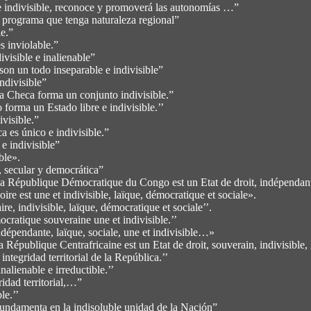
divisible, reconoce y promoverá las autonomías …”
programa que tenga naturaleza regional”
e.”
 inviolable.”
isible e inalienable”
son un todo inseparable e indivisible”
ndivisible”
Checa forma un conjunto indivisible.”
a un Estado libre e indivisible.’’
visible.”
es único e indivisible.”
 indivisible”
ble».
 secular y democrática”
e Démocratique du Congo est un Etat de droit, indépendant, souv
st une et indivisible, laïque, démocratique et sociale».
 indivisible, laïque, démocratique et sociale’’.
ratique souveraine une et indivisible.’’
pendante, laïque, sociale, une et indivisible…»
e Centrafricaine est un Etat de droit, souverain, indivisible, la
ridad territorial de la República.’’
ienable e irreductible.’’
dad territorial,…”
le.’’
menta en la indisoluble unidad de la Nación”