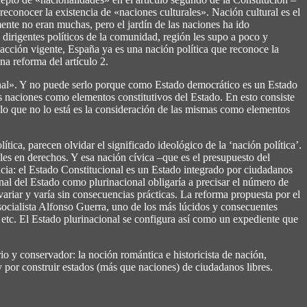
reconocer la existencia de «naciones culturales». Nación cultural es el
mente no eran muchas, pero el jardín de las naciones ha ido
 dirigentes políticos de la comunidad, región les supo a poco y
dacción vigente, España ya es una nación política que reconoce la
a reforma del artículo 2.
onal». Y no puede serlo porque como Estado democrático es un Estado
s naciones como elementos constitutivos del Estado. En esto consiste
, lo que no lo está es la consideración de las mismas como elementos
ica, parecen olvidar el significado ideológico de la ‘nación política’.
ales en derechos. Y esa nación cívica –que es el presupuesto del
cia: el Estado Constitucional es un Estado integrado por ciudadanos
ional del Estado como plurinacional obligaría a precisar el número de
ariar y varía sin consecuencias prácticas. La reforma propuesta por el
ocialista Alfonso Guerra, uno de los más lúcidos y consecuentes
etc. El Estado plurinacional se configura así como un expediente que
o y conservador: la noción romántica e historicista de nación,
 por construir estados (más que naciones) de ciudadanos libres.