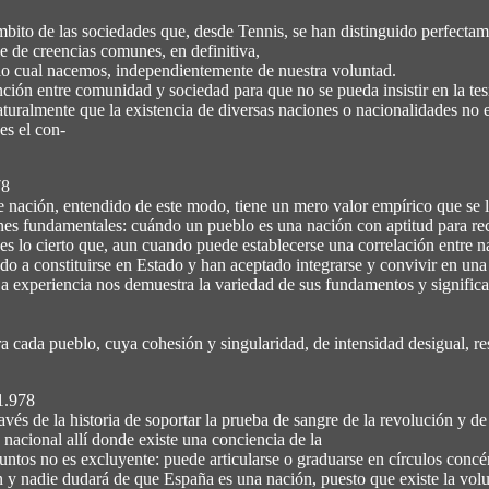
ámbito de las sociedades que, desde Tennis, se han distinguido perfectam
ie de creencias comunes, en definitiva,
 lo cual nacemos, independientemente de nuestra voluntad.
ción entre comunidad y sociedad para que no se pueda insistir en la tes
turalmente que la existencia de diversas naciones o nacionalidades no 
es el con-
78
ación, entendido de este modo, tiene un mero valor empírico que se lim
iones fundamentales: cuándo un pueblo es una nación con aptitud para re
es lo cierto que, aun cuando puede establecerse una correlación entre n
o a constituirse en Estado y han aceptado integrarse y convivir en una 
a experiencia nos demuestra la variedad de sus fundamentos y significad
a cada pueblo, cuya cohesión y singularidad, de intensidad desigual, resu
1.978
ravés de la historia de soportar la prueba de sangre de la revolución y d
 nacional allí donde existe una conciencia de la
 juntos no es excluyente: puede articularse o graduarse en círculos concé
y nadie dudará de que España es una nación, puesto que existe la volunt