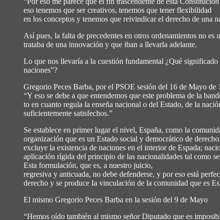
“Por eso me parece que el fin trascendente de esta Constitució
eso tenemos que ser creativos, tenemos que tener flexibilidad
en los conceptos y tenemos que reivindicar el derecho de una na
Así pues, la falta de precedentes en otros ordenamientos no es u
trataba de una innovación y que iban a llevarla adelante.
Lo que nos llevaría a la cuestión fundamental ¿Qué significado 
naciones”?
Gregorio Peces Barba, por el PSOE sesión del 16 de Mayo de 
“Y eso se debe a que entendemos que este problema de la bande
to en cuanto regula la enseña nacional o del Estado, de la nació
suficientemente satisfechos.”
Se establece en primer lugar el nivel, España, como la comunidad
organización que es un Estado social y democrático de derecho.
excluye la existencia de naciones en el interior de Espada; na
aplicación rígida del principio de las nacionalidades tal como s
Esta formulación, que es, a nuestro juicio,
regresiva y anticuada, no debe defenderse, y por eso está perf
derecho y se produce Ia vinculación de la comunidad que es Es
El mismo Gregorio Peces Barba en la sesión del 9 de Mayo
“Hemos oído también al mismo señor Diputado que es imposible