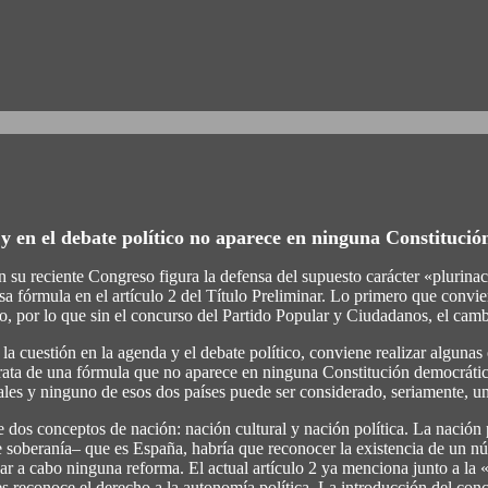
y en el debate político no aparece en ninguna Constituci
n su reciente Congreso figura la defensa del supuesto carácter «plurin
sa fórmula en el artículo 2 del Título Preliminar. Lo primero que convie
o, por lo que sin el concurso del Partido Popular y Ciudadanos, el cam
 cuestión en la agenda y el debate político, conviene realizar algunas o
e trata de una fórmula que no aparece en ninguna Constitución democrá
ales y ninguno de esos dos países puede ser considerado, seriamente, u
 dos conceptos de nación: nación cultural y nación política. La nación p
 de soberanía– que es España, habría que reconocer la existencia de un 
var a cabo ninguna reforma. El actual artículo 2 ya menciona junto a la «
 les reconoce el derecho a la autonomía política. La introducción del co