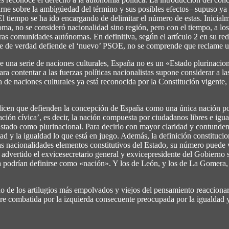
arne sobre la ambigüedad del término y sus posibles efectos– supuso ya 
El tiempo se ha ido encargando de delimitar el número de estas. Inicial
ma, no se consideró nacionalidad sino región, pero con el tiempo, a los
ras comunidades autónomas. En definitiva, según el artículo 2 en su re
 que de verdad defiende el ‘nuevo’ PSOE, no se comprende que reclame un
de una serie de naciones culturales, España no es un «Estado plurinaci
 contentar a las fuerzas políticas nacionalistas supone considerar a la
a de naciones culturales ya está reconocida por la Constitución vigente
 dicen que defienden la concepción de España como una única nación polít
ación cívica’, es decir, la nación compuesta por ciudadanos libres e igu
Estado como plurinacional. Para decirlo con mayor claridad y contunden
rtad y la igualdad lo que está en juego. Además, la definición constituc
as nacionalidades elementos constitutivos del Estado, su número puede v
vertido el exvicesecretario general y exvicepresidente del Gobierno s
 podrían definirse como «nación». Y los de León, y los de La Gomera, 
no de los artilugios más empolvados y viejos del pensamiento reaccionari
pre combatida por la izquierda consecuente preocupada por la igualdad y