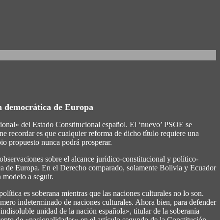
ón democrática de Europa
acional» del Estado Constitucional español. El ‘nuevo’ PSOE se
ne recordar es que cualquier reforma de dicho título requiere una
bio propuesto nunca podrá prosperar.
bservaciones sobre el alcance jurídico-constitucional y político-
tica de Europa. En el Derecho comparado, solamente Bolivia y Ecuador
n modelo a seguir.
olítica es soberana mientras que las naciones culturales no lo son.
número indeterminado de naciones culturales. Ahora bien, para defender
indisoluble unidad de la nación española», titular de la soberanía
ncepto de «nacionalidades» en el artículo segundo de la Constitución –