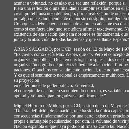
acuñar a voluntad, no es algo que sea una reflexión, porque si
fuera una reflexión o una finalidad a cumplir estaríamos en el 
crean por el transcurso del tiempo, por la realización de una ser
por algo que es independiente de nuestro designio, por algo en
Creo que se debe tener en cuenta de ahora en adelante esa distin
como si eso fuera algo que se pudiera afirmar taxativamente. Na
existencia de esa nación que para nosotros es fundamental, que 
junto y la absorción de todas las demás y que se llama España.”
ARIAS SALGADO, por UCD, sesión del 12 de Mayo de 1.9
“Es cierto, como decía Max Weber, que <>. Pero el concepto de n
organización política. Deja, en efecto, sin respuesta dos cuest
organización o grado de poder es inherente a la nación. Porque 
naciones, O pueblos con sentimiento nacional, que no han llegad
Y es que el sentimiento nacional es empíricamente multivoco. L
su proyección
en en términos de poder político. En verdad,
el concepto de nación, en su contenido concreto, es variable par
aptitud y voluntad para organizarse políticamente.”
Miguel Herrero de Miñon, por UCD, sesion del 5 de Mayo de 
“De esta definición de la nación, que ha sido la única capaz a t
consecuencias fundamentales: por una parte, existe un principio
propia e infungible peculiaridad ; por otra, la voluntad de vivir
Nación española el que haya podido afirmarse como tal. Nación 