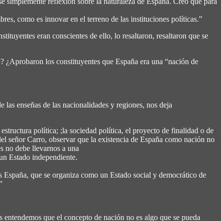
ese simplemente reflexión sobre la naturaleza de España. Creo que para
s, como es innovar en el terreno de las instituciones políticas.”
tituyentes eran conscientes de ello, lo resaltaron, resaltaron que se
o 2? ¿Aprobaron los constituyentes que España era una “nación de
de las enseñas de las nacionalidades y regiones, nos deja
ructura política; ;la sociedad política, el proyecto de finalidad o de
del señor Carro, observar que la existencia de España como nación no
es no debe llevarnos a una
r un Estado independiente.
 es España, que se organiza como un Estado social y democrático de
”
s entendemos que el concepto de nación no es algo que se pueda