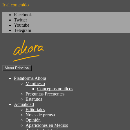
Ir al contenido
Facebook
Twitter
Youtube
Telegram
Menú Principal
Igualdad, izquierda cívica, socialdemocrac
Plataforma Ahora
Plataforma Ahora
Manifiesto
Conceptos políticos
Preguntas Frecuentes
Estatutos
Actualidad
Editoriales
Notas de prensa
Opinión
Apariciones en Medios