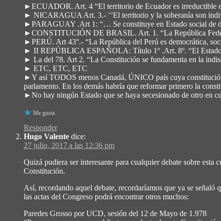
►ECUADOR. Art. 4 “El territorio de Ecuador es irreductible e in
► NICARAGUA Art. 3.- ‘’El territorio y la soberanía son indivi
►PARAGUAY .Art 1: “… Se constituye en Estado social de derec
►CONSTITUCIÓN DE BRASIL. Art. 1. “La República Federal del 
►PERÚ. Art 43°.- “La República del Perú es democrática, social
► II REPÚBLICA ESPAÑOLA: Título 1º .Art. 8º. “El Estado espa
► La del 78. Art 2. “La Constitución se fundamenta en la indis
► ETC, ETC, ETC
►Y así TODOS menos Canadá, ÚNICO país cuya constitución no ti
parlamento. En los demás habría que reformar primero la consti
►No hay ningún Estado que se haya secesionado de otro en cuya 
Me gusta
Responder
Hugo Valente
dice:
27 julio, 2017 a las 12:36 pm
Quizá pudiera ser interesante para cualquier debate sobre esta cu
Constitución.
Así, recordando aquel debate, recordaríamos que ya se señaló 
las actas del Congreso podrá encontrar otros muchos:
Paredes Grosso por UCD, sesión del 12 de Mayo de 1.978