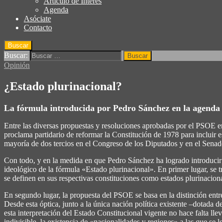
Articulo de Interés
Agenda
Asóciate
Contacto
Buscar
Buscar:
Opinión
¿Estado plurinacional?
La fórmula introducida por Pedro Sánchez en la agenda 
Entre las diversas propuestas y resoluciones aprobadas por el PSOE e
proclama partidario de reformar la Constitución de 1978 para incluir e
mayoría de dos tercios en el Congreso de los Diputados y en el Senad
Con todo, y en la medida en que Pedro Sánchez ha logrado introducir la
ideológico de la fórmula «Estado plurinacional». En primer lugar, s
se definen en sus respectivas constituciones como estados plurinacion
En segundo lugar, la propuesta del PSOE se basa en la distinción entre
Desde esta óptica, junto a la única nación política existente –dotada
esta interpretación del Estado Constitucional vigente no hace falta lle
indivisible, la existencia de «nacionalidades y regiones» a las que se