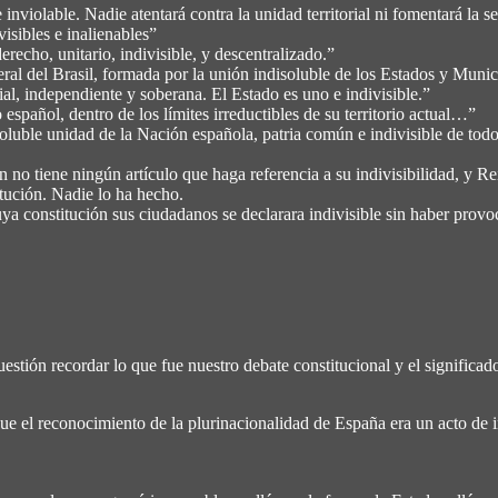
violable. Nadie atentará contra la unidad territorial ni fomentará la s
sibles e inalienables”
ho, unitario, indivisible, y descentralizado.”
Brasil, formada por la unión indisoluble de los Estados y Municipi
, independiente y soberana. El Estado es uno e indivisible.”
ñol, dentro de los límites irreductibles de su territorio actual…”
oluble unidad de la Nación española, patria común e indivisible de todo
ene ningún artículo que haga referencia a su indivisibilidad, y Reino
tución. Nadie lo ha hecho.
constitución sus ciudadanos se declarara indivisible sin haber provoc
estión recordar lo que fue nuestro debate constitucional y el significad
que el reconocimiento de la plurinacionalidad de España era un acto de