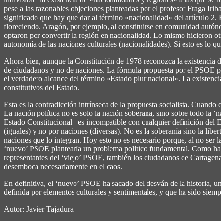
pese a las razonables objeciones planteadas por el profesor Fraga Irib
significado que hay que dar al término «nacionalidad» del artículo 2. 
floreciendo. Aragón, por ejemplo, al constituirse en comunidad autóno
optaron por convertir la región en nacionalidad. Lo mismo hicieron ot
autonomía de las naciones culturales (nacionalidades). Si esto es lo
Ahora bien, aunque la Constitución de 1978 reconozca la existencia 
de ciudadanos y no de naciones. La fórmula propuesta por el PSOE para
el verdadero alcance del término «Estado plurinacional». La existenci
constitutivos del Estado.
Esta es la contradicción intrínseca de la propuesta socialista. Cuando
La nación política no es solo la nación soberana, sino sobre todo la ‘n
Estado Constitucional– es incompatible con cualquier definición del 
(iguales) y no por naciones (diversas). No es la soberanía sino la libe
naciones que lo integran. Hoy esto no es necesario porque, al no ser l
‘nuevo’ PSOE plantearía un problema político fundamental. Como ha ad
representantes del ‘viejo’ PSOE, también los ciudadanos de Cartagena
desemboca necesariamente en el caos.
En definitiva, el ‘nuevo’ PSOE ha sacado del desván de la historia, u
definida por elementos culturales y sentimentales, y que ha sido siem
Autor: Javier Tajadura