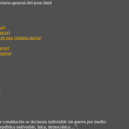
etario-general-del-psoe.html
va)
nueva)
e en una ventana nueva)
ueva)
nueva)
”
constitución se declarara indivisible sin guerra por medio:
ica indivisible, laica, democrática…’’.