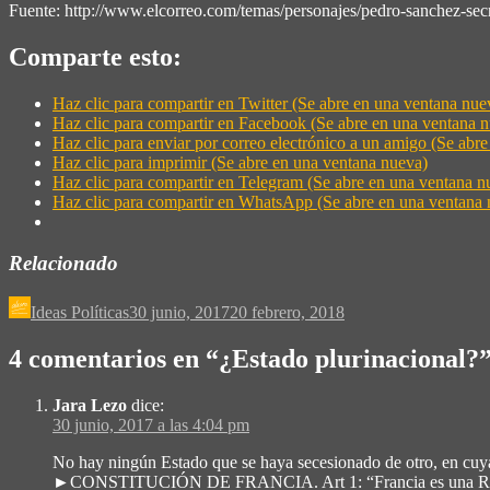
Fuente: http://www.elcorreo.com/temas/personajes/pedro-sanchez-secr
Comparte esto:
Haz clic para compartir en Twitter (Se abre en una ventana nue
Haz clic para compartir en Facebook (Se abre en una ventana 
Haz clic para enviar por correo electrónico a un amigo (Se abr
Haz clic para imprimir (Se abre en una ventana nueva)
Haz clic para compartir en Telegram (Se abre en una ventana n
Haz clic para compartir en WhatsApp (Se abre en una ventana 
Relacionado
Ideas Políticas
30 junio, 2017
20 febrero, 2018
4 comentarios en “
¿Estado plurinacional?
Jara Lezo
dice:
30 junio, 2017 a las 4:04 pm
No hay ningún Estado que se haya secesionado de otro, en cuya 
►CONSTITUCIÓN DE FRANCIA. Art 1: “Francia es una Repúbl