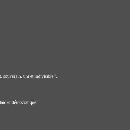
erain, uni et indivisible’’.
ïc et démocratique.”