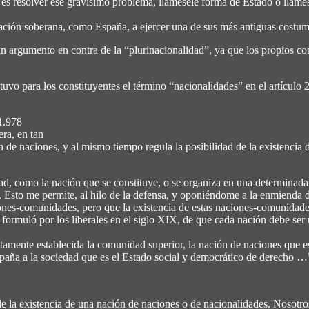
n es resolver ese gravísimo problema, llámesele forma de Estado o llám
ción soberana, como España, a ejercer una de sus más antiguas costumbre
n argumento en contra de la “plurinacionalidad”, ya que los propios cons
tuvo para los constituyentes el término “nacionalidades” en el artícul
1.978
ra, en tan
n de naciones, y al mismo tiempo regula la posibilidad de la existencia 
, como la nación que se constituye, o se organiza en una determinada est
 Esto me permite, al hilo de la defensa, y oponiéndome a la enmienda 
ciones-comunidades, pero que la existencia de estas naciones-comunidad
e formuló por los liberales en el siglo XIX, de que cada nación debe se
ectamente establecida la comunidad superior, la nación de naciones que
paña a la sociedad que es el Estado social y democrático de derecho …
 la existencia de una nación de naciones o de nacionalidades. Nosotro