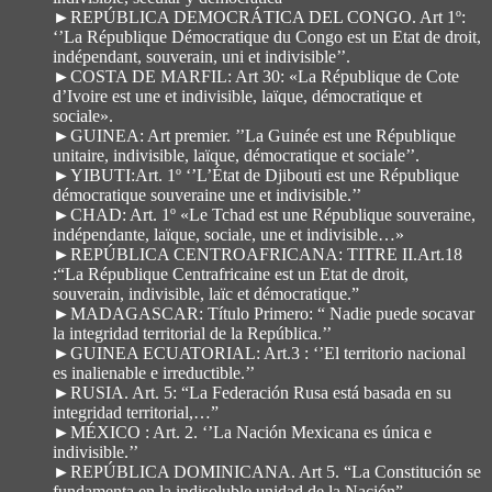
►REPÚBLICA DEMOCRÁTICA DEL CONGO. Art 1º:
‘’La République Démocratique du Congo est un Etat de droit,
indépendant, souverain, uni et indivisible’’.
►COSTA DE MARFIL: Art 30: «La République de Cote
d’Ivoire est une et indivisible, laïque, démocratique et
sociale».
►GUINEA: Art premier. ’’La Guinée est une République
unitaire, indivisible, laïque, démocratique et sociale’’.
►YIBUTI:Art. 1º ‘’L’État de Djibouti est une République
démocratique souveraine une et indivisible.’’
►CHAD: Art. 1º «Le Tchad est une République souveraine,
indépendante, laïque, sociale, une et indivisible…»
►REPÚBLICA CENTROAFRICANA: TITRE II.Art.18
:“La République Centrafricaine est un Etat de droit,
souverain, indivisible, laïc et démocratique.”
►MADAGASCAR: Título Primero: “ Nadie puede socavar
la integridad territorial de la República.’’
►GUINEA ECUATORIAL: Art.3 : ‘’El territorio nacional
es inalienable e irreductible.’’
►RUSIA. Art. 5: “La Federación Rusa está basada en su
integridad territorial,…”
►MÉXICO : Art. 2. ‘’La Nación Mexicana es única e
indivisible.’’
►REPÚBLICA DOMINICANA. Art 5. “La Constitución se
fundamenta en la indisoluble unidad de la Nación”