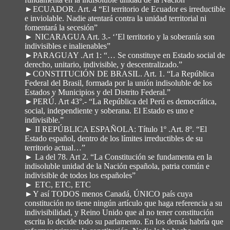
►ECUADOR. Art. 4 “El territorio de Ecuador es irreductible
e inviolable. Nadie atentará contra la unidad territorial ni
fomentará la secesión”
► NICARAGUA Art. 3.- ‘’El territorio y la soberanía son
indivisibles e inalienables”
►PARAGUAY .Art 1: “… Se constituye en Estado social de
derecho, unitario, indivisible, y descentralizado.”
►CONSTITUCIÓN DE BRASIL. Art. 1. “La República
Federal del Brasil, formada por la unión indisoluble de los
Estados y Municipios y del Distrito Federal.”
►PERÚ. Art 43°.- “La República del Perú es democrática,
social, independiente y soberana. El Estado es uno e
indivisible.”
► II REPÚBLICA ESPAÑOLA: Título 1º .Art. 8º. “El
Estado español, dentro de los límites irreductibles de su
territorio actual…”
► La del 78. Art 2. “La Constitución se fundamenta en la
indisoluble unidad de la Nación española, patria común e
indivisible de todos los españoles”
► ETC, ETC, ETC
►Y así TODOS menos Canadá, ÚNICO país cuya
constitución no tiene ningún artículo que haga referencia a su
indivisibilidad, y Reino Unido que al no tener constitución
escrita lo decide todo su parlamento. En los demás habría que