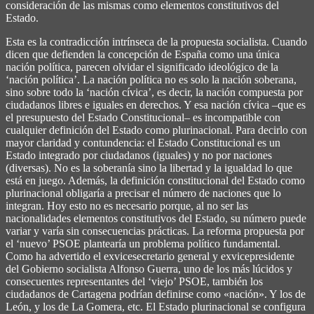
consideración de las mismas como elementos constitutivos del
Estado.
Esta es la contradicción intrínseca de la propuesta socialista. Cuando
dicen que defienden la concepción de España como una única
nación política, parecen olvidar el significado ideológico de la
‘nación política’. La nación política no es solo la nación soberana,
sino sobre todo la ‘nación cívica’, es decir, la nación compuesta por
ciudadanos libres e iguales en derechos. Y esa nación cívica –que es
el presupuesto del Estado Constitucional– es incompatible con
cualquier definición del Estado como plurinacional. Para decirlo con
mayor claridad y contundencia: el Estado Constitucional es un
Estado integrado por ciudadanos (iguales) y no por naciones
(diversas). No es la soberanía sino la libertad y la igualdad lo que
está en juego. Además, la definición constitucional del Estado como
plurinacional obligaría a precisar el número de naciones que lo
integran. Hoy esto no es necesario porque, al no ser las
nacionalidades elementos constitutivos del Estado, su número puede
variar y varía sin consecuencias prácticas. La reforma propuesta por
el ‘nuevo’ PSOE plantearía un problema político fundamental.
Como ha advertido el exvicesecretario general y exvicepresidente
del Gobierno socialista Alfonso Guerra, uno de los más lúcidos y
consecuentes representantes del ‘viejo’ PSOE, también los
ciudadanos de Cartagena podrían definirse como «nación». Y los de
León, y los de La Gomera, etc. El Estado plurinacional se configura