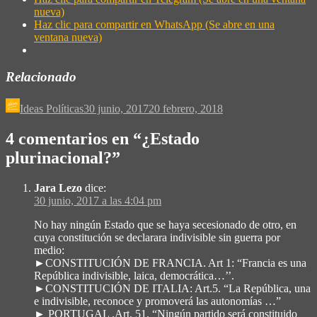
nueva)
Haz clic para compartir en WhatsApp (Se abre en una
ventana nueva)
Relacionado
Ideas Políticas
30 junio, 2017
20 febrero, 2018
4 comentarios en “
¿Estado
plurinacional?
”
Jara Lezo
dice:
30 junio, 2017 a las 4:04 pm
No hay ningún Estado que se haya secesionado de otro, en
cuya constitución se declarara indivisible sin guerra por
medio:
►CONSTITUCIÓN DE FRANCIA. Art 1: “Francia es una
República indivisible, laica, democrática…’’.
►CONSTITUCIÓN DE ITALIA: Art.5. “La República, una
e indivisible, reconoce y promoverá las autonomías …”
► PORTUGAL .Art. 51. “Ningún partido será constituido