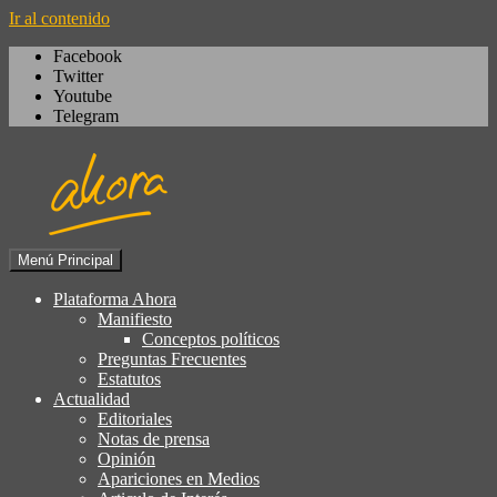
Ir al contenido
Facebook
Twitter
Youtube
Telegram
Menú Principal
Igualdad, izquierda cívica,
Plataforma Ahora
Plataforma Ahora
socialdemocracia, regeneración,
Manifiesto
Conceptos políticos
ciudadanía, laicismo, europeísmo
Preguntas Frecuentes
Estatutos
Actualidad
Editoriales
Notas de prensa
Opinión
Apariciones en Medios