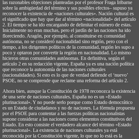
las razonables objeciones planteadas por el profesor Fraga Iribarne
sobre la ambigüedad del término y sus posibles efectos– supuso ya
reconocer la existencia de «naciones culturales». Nación cultural es
el significado que hay que dar al término «nacionalidad» del artículo
2. El tiempo se ha ido encargando de delimitar el número de estas.
Inicialmente no eran muchas, pero el jardín de las naciones ha ido
floreciendo. Aragón, por ejemplo, al constituirse en comunidad
autónoma, no se consideró nacionalidad sino región, pero con el
tiempo, a los dirigentes políticos de la comunidad, región les supo a
poco y optaron por convertir la región en nacionalidad. Lo mismo
hicieron otras comunidades autónomas. En definitiva, según el
artículo 2 en su redacción vigente, España ya es una nación política
que reconoce la autonomía de las naciones culturales
(nacionalidades). Si esto es lo que de verdad defiende el ‘nuevo’
PSOE, no se comprende que reclame una reforma del artículo 2.
Ahora bien, aunque la Constitución de 1978 reconozca la existencia
de una serie de naciones culturales, España no es un «Estado
plurinacional». Y no puede serlo porque como Estado democrático
es un Estado de ciudadanos y no de naciones. La fórmula propuesta
por el PSOE para contentar a las fuerzas políticas nacionalistas
supone considerar a las naciones como elementos constitutivos del
Estado. En esto consiste el verdadero alcance del término «Estado
plurinacional». La existencia de naciones culturales ya está
reconocida por la Constitución vigente, lo que no lo está es la