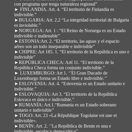
con programa que tenga naturaleza regional”
► FINLANDIA. Art. 4. “El territorio de Finlandia es
indivisible.”
►BULGARIA: Art. 2.2 “La integridad territorial de Bulgaria
es inviolable.”
►NORUEGA: Art. 1 : “El Reino de Noruega es un Estado
indivisible e inalienable”
►ESTONIA:Art. 2. “El territorio, las aguas y el espacio
aéreo son un todo inseparable e indivisible”
►CHIPRE: Art 185. 1. “El territorio de la República es uno e
indivisible”
►REPÚBLICA CHECA: Artí 11. “El territorio de la
República Checa forma un conjunto indivisible.”
► LUXEMBURGO: Art 1. ‘’El Gran Ducado de
Luxemburgo forma un Estado libre e indivisible.’’
►ESLOVENIA: Art. 4. “Eslovenia es un Estado unitario e
indivisible.”
►ESLOVAQUIA: Art 3. “El territorio de la República
Eslovaca es único e indivisible.”
►RUMANÍA: Art.1.“Rumania es un Estado soberano
unitario e indivisible”
►TOGO: Art. 23 «La République Togolaise est une et
indivisible».
►BENÍN: Art. 2. ‘’La República de Benin es una e
indivisible, secular y democrática”