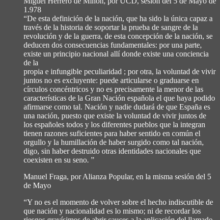
Miguel Herrero de Miñon, por UCD, sesion del 5 de Mayo de
1.978
“De esta definición de la nación, que ha sido la única capaz a
través de la historia de soportar la prueba de sangre de la
revolución y de la guerra, de esta concepción de la nación, se
deducen dos consecuencias fundamentales: por una parte,
existe un principio nacional allí donde existe una conciencia
de la
propia e infungible peculiaridad ; por otra, la voluntad de vivir
juntos no es excluyente: puede articularse o graduarse en
círculos concéntricos y no es precisamente la menor de las
características de la Gran Nación española el que haya podido
afirmarse como tal. Nación y nadie dudará de que España es
una nación, puesto que existe la voluntad de vivir juntos de
los españoles todos y los diferentes pueblos que la integran
tienen razones suficientes para haber sentido en común el
orgullo y la humillación de haber surgido como tal nación,
digo, sin haber destruido otras identidades nacionales que
coexisten en su seno. ”
Manuel Fraga, por Alianza Popular, en la misma sesión del 5
de Mayo
“Y no es el momento de volver sobre el hecho indiscutible de
que nación y nacionalidad es lo mismo; ni de recordar los
riesgos gravísimos de abrir cauces a la aplicación del llamado