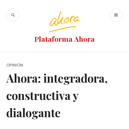
Ir
al
BUSCAR
M
contenido
PR
Plataforma Ahora
OPINIÓN
Ahora: integradora,
constructiva y
dialogante