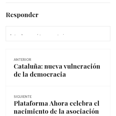
Responder
Navegador
ANTERIOR
Cataluña: nueva vulneración
Entrada
de
anterior:
de la democracia
artículos
SIGUIENTE
Plataforma Ahora celebra el
Entrada
siguiente:
nacimiento de la asociación