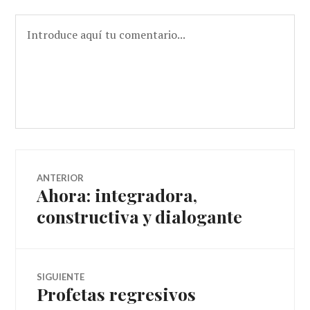
Navegador
ANTERIOR
Ahora: integradora,
Entrada
de
anterior:
constructiva y dialogante
artículos
SIGUIENTE
Profetas regresivos
Entrada
siguiente: