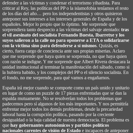
defender a las víctimas y condenar el terrorismo yihadista. Para
criticar al Rey, las políticas del PP o la islamofobia teníamos el resto
de los días del año… pero los independentistas y otros quisieron
anteponer sus intereses a los intereses generales de España y de los
españoles. Mejor lo propio que lo óptimo. Me sorprende que
sorprendiera tanto desprecio a las víctimas del salvaje atentado:
tras
el vil asesinato del socialista Fernando Buesta, Ibarretxe y los
suyos salieron a la calle no para oponerse a ETA o solidarizarse
con la víctima sino para defenderse a sí mismos
. Quizás, es
cierto, fuera cargo de conciencia ante sus propias miserias. Aclaro
que me sorprende que haya quien se sorprenda, no que haya quien
con razón se indigne. Y me sorprende que Albert Rivera destacara la
unidad institucional al terminar la manifestación del sábado, como si
la hubiera habido, y los complejos del PP o el silencio socialista. En
el fondo, no me sorprende, para qué vamos a engañarnos.
España irá mejor cuando se comporte como un país unido y unitario
en lugar de como un puzzle de 17 piezas enfrentadas que se dan la
espalda mutuamente. No se resolverían todos los problemas que
padecemos pero sí algunos de los más importantes. Y nos permitiría
enfrentar mejor todos los demás problemas, desde la precariedad
laboral hasta la corrupción política, pasando por la creciente
desigualdad o la baja calidad de nuestra democracia. El problema es
que
hay gobernantes autonómicos y partidos políticos
nacionales carentes de visión de Estado
e incapaces de anteponer