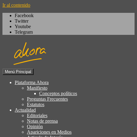
Ir al contenido
Facebook
Twitter
Youtube
Telegram
Menú Principal
Igualdad, izquierda cívica,
Plataforma Ahora
Plataforma Ahora
socialdemocracia, regeneración,
Manifiesto
Conceptos políticos
ciudadanía, laicismo, europeísmo
Preguntas Frecuentes
Estatutos
Actualidad
Editoriales
Notas de prensa
Opinión
Apariciones en Medios