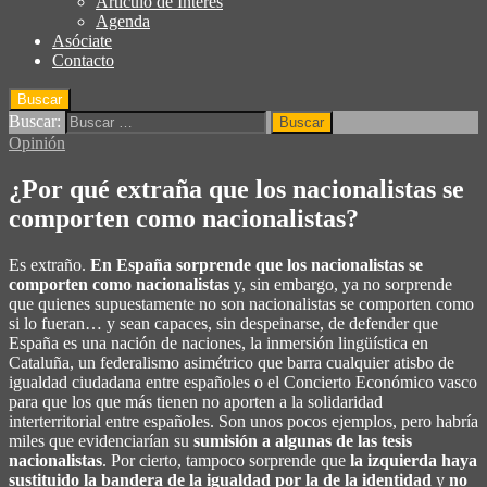
Articulo de Interés
Agenda
Asóciate
Contacto
Buscar
Buscar:
Opinión
¿Por qué extraña que los nacionalistas se
comporten como nacionalistas?
Es extraño.
En España sorprende que los nacionalistas se
comporten como nacionalistas
y, sin embargo, ya no sorprende
que quienes supuestamente no son nacionalistas se comporten como
si lo fueran… y sean capaces, sin despeinarse, de defender que
España es una nación de naciones, la inmersión lingüística en
Cataluña, un federalismo asimétrico que barra cualquier atisbo de
igualdad ciudadana entre españoles o el Concierto Económico vasco
para que los que más tienen no aporten a la solidaridad
interterritorial entre españoles. Son unos pocos ejemplos, pero habría
miles que evidenciarían su
sumisión a algunas de las tesis
nacionalistas
. Por cierto, tampoco sorprende que
la izquierda haya
sustituido la bandera de la igualdad por la de la identidad
y
no