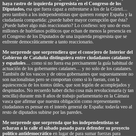
haya rastro de izquierda progresista en el Congreso de los
Diputados,
esa que fuera capaz a enfrentarse a los de la Gürtel…
pero también a los independentistas que quieren romper España y la
ciudadanía compartida: ¿puede haber mayor corrupción que ésta?
¿Puede haber algo más reaccionario? Lo confieso: soy uno de esos
millones de huérfanos políticos que echan de menos la presencia en
el Congreso de los Diputados de una izquierda progresista que se
enfrente democráticamente a tanto reaccionario.
Me sorprende que sorprendiera que el consejero de Interior del
Gobierno de Cataluña distinguiera entre ciudadanos catalanes
y españoles
… como si no fuera esa precisamente la guía habitual de
actuación de los gobernantes catalanes… y no solo de los catalanes.
También de los vascos y de otros gobernantes que supuestamente no
son nacionalistas pero se comportan como si lo fueran, con la
aquiescencia de los tontos útiles, que son legión de acomplejados y
despistados. No recuerdo haber dicho cosa más revolucionaria (y tan
sencilla) durante mis 8 años de trabajo parlamentario en la Cámara
vasca que afirmar que nuestra obligación como representantes
ciudadanos es pensar en el interés general de España: todavía veo al
resto de diputados subirse por las paredes.
Me sorprende que sorprenda que los independentistas se
echaran a la calle el sábado pasado para defender su proyecto
político antidemocrático
en lugar de para sumar fuerzas para