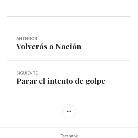
Navegador
ANTERIOR
Volverás a Nación
Entrada
de
anterior:
artículos
SIGUIENTE
Parar el intento de golpe
Entrada
siguiente:
BARRA
LATERAL
Facebook