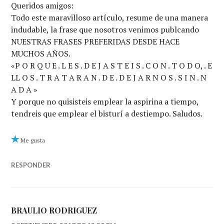
Queridos amigos:
Todo este maravilloso artículo, resume de una manera
indudable, la frase que nosotros venimos publcando
NUESTRAS FRASES PREFERIDAS DESDE HACE
MUCHOS AÑOS.
«P O R Q U E . L E S . D E J A S T E I S . C O N . T O D O, . E
LL O S . T R A T A R A N . D E . D E J A R N O S . S I N . N
A D A »
Y porque no quisisteis emplear la aspirina a tiempo,
tendreis que emplear el bisturí a destiempo. Saludos.
Me gusta
RESPONDER
BRAULIO RODRIGUEZ