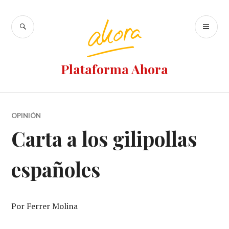
Ir
al
BUSCAR
M
contenido
PR
Plataforma Ahora
OPINIÓN
Carta a los gilipollas
españoles
Por Ferrer Molina