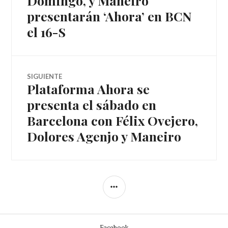
Domingo, y Maneiro
presentarán ‘Ahora’ en BCN
artículos
el 16-S
SIGUIENTE
Plataforma Ahora se
Entrada
siguiente:
presenta el sábado en
Barcelona con Félix Ovejero,
Dolores Agenjo y Maneiro
BARRA
LATERAL
Facebook