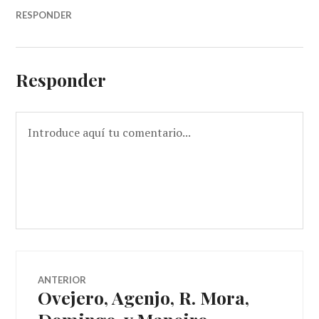
RESPONDER
Responder
Navegador
ANTERIOR
Ovejero, Agenjo, R. Mora,
Entrada
de
anterior: