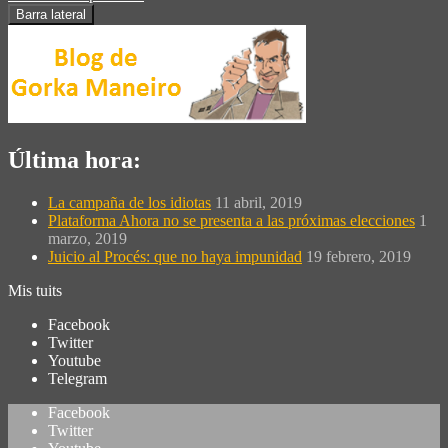
Barra lateral
Última hora:
La campaña de los idiotas
11 abril, 2019
Plataforma Ahora no se presenta a las próximas elecciones
1
marzo, 2019
Juicio al Procés: que no haya impunidad
19 febrero, 2019
Mis tuits
Facebook
Twitter
Youtube
Telegram
Facebook
Twitter