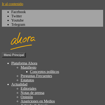
Ir al contenido
Facebook
Twitter
Youtube
Telegram
Menú Principal
Igualdad, izquierda cívica,
Plataforma Ahora
Plataforma Ahora
socialdemocracia, regeneración,
Manifiesto
Conceptos políticos
ciudadanía, laicismo, europeísmo
Preguntas Frecuentes
Estatutos
Actualidad
Editoriales
Notas de prensa
Opinión
Apariciones en Medios