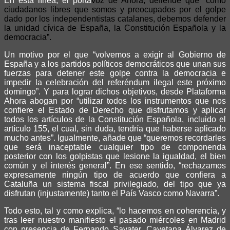
En esta línea, el porta
voz de Ahora, defiende que “como
ciudadanos libres que somos y
preocupados por el golpe
dado por los independentistas catalanes, debemos defender
la unidad cívica de España, la Constitución Española y la
democracia”.
Un motivo por el que “volvemos a exigir al Gobierno de
España y a los partidos políticos democráticos que unan sus
fuerzas para detener este golpe contra la democracia e
impedir la celebración del referéndum ilegal este próximo
domingo”. Y para lograr dichos objetivos, desde Plataforma
Ahora abogan por “utilizar todos los instrumentos que nos
confiere el Estado de Derecho que disfrutamos y aplicar
todos los artículos de la Constitución Española, incluido el
artículo 155, el cual, sin duda, tendría que haberse aplicado
mucho antes”. Igualmente, añade que “queremos recordarles
que será inaceptable cualquier tipo de componenda
posterior con los golpistas que lesione la igualdad, el bien
común y el interés general”. En ese sentido, “rechazamos
expresamente ningún tipo de acuerdo que confiera a
Cataluña un sistema fiscal privilegiado, del tipo que ya
disfrutan (injustamente) tanto el País Vasco como Navarra”.
Todo esto, tal y como explica, “lo hacemos en coherencia, y
tras leer nuestro manifiesto el pasado miércoles en Madrid
con presencia de Fernando Savater, Cayetana Álvarez de