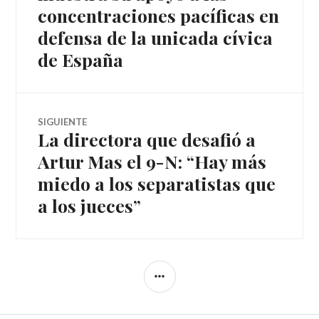
concentraciones pacíficas en
artículos
defensa de la unicada cívica
de España
SIGUIENTE
La directora que desafió a
Entrada
siguiente:
Artur Mas el 9-N: “Hay más
miedo a los separatistas que
a los jueces”
BARRA
LATERAL