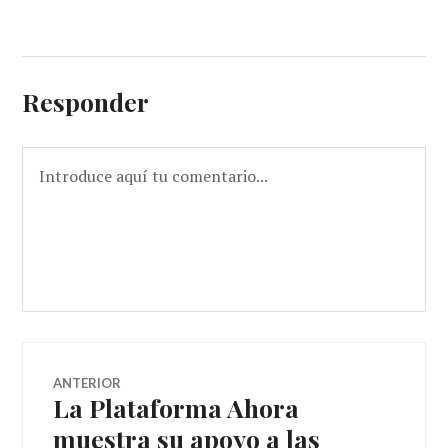
Responder
Navegador
ANTERIOR
La Plataforma Ahora
Entrada
de
anterior:
muestra su apoyo a las