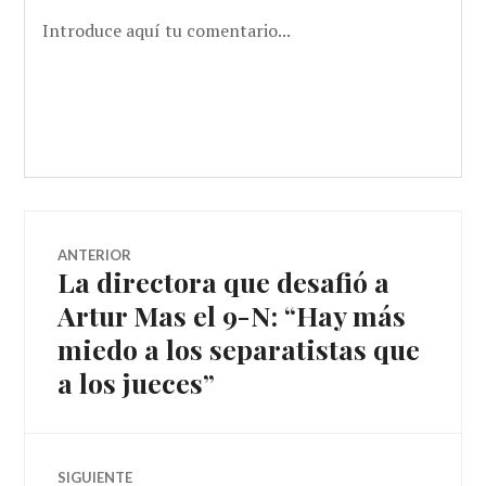
Navegador
ANTERIOR
La directora que desafió a
Entrada
de
anterior:
Artur Mas el 9-N: “Hay más
miedo a los separatistas que
artículos
a los jueces”
SIGUIENTE