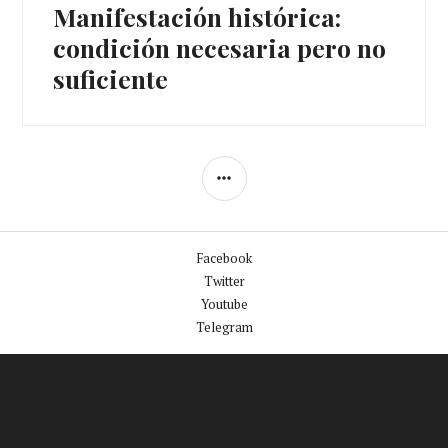
Manifestación histórica:
Entrada
siguiente:
condición necesaria pero no
suficiente
BARRA
LATERAL
Facebook
Twitter
Youtube
Telegram
Facebook
Twitter
Youtube