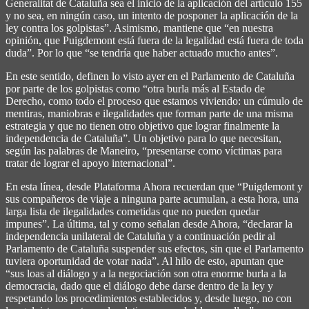
Generalitat de Cataluña sea el inicio de la aplicación del artículo 155
y no sea, en ningún caso, un intento de posponer la aplicación de la
ley contra los golpistas”. Asimismo, mantiene que “en nuestra
opinión, que Puigdemont está fuera de la legalidad está fuera de toda
duda”. Por lo que “se tendría que haber actuado mucho antes”.
En este sentido, definen lo visto ayer en el Parlamento de Cataluña
por parte de los golpistas como “otra burla más al Estado de
Derecho, como todo el proceso que estamos viviendo: un cúmulo de
mentiras, maniobras e ilegalidades que forman parte de una misma
estrategia y que no tienen otro objetivo que lograr finalmente la
independencia de Cataluña”. Un objetivo para lo que necesitan,
según las palabras de Maneiro, “presentarse como víctimas para
tratar de lograr el apoyo internacional”.
En esta línea, desde Plataforma Ahora recuerdan que “Puigdemont y
sus compañeros de viaje a ninguna parte acumulan, a esta hora, una
larga lista de ilegalidades cometidas que no pueden quedar
impunes”. La última, tal y como señalan desde Ahora, “declarar la
independencia unilateral de Cataluña y a continuación pedir al
Parlamento de Cataluña suspender sus efectos, sin que el Parlamento
tuviera oportunidad de votar nada”. Al hilo de esto, apuntan que
“sus loas al diálogo y a la negociación son otra enorme burla a la
democracia, dado que el diálogo debe darse dentro de la ley y
respetando los procedimientos establecidos y, desde luego, no con