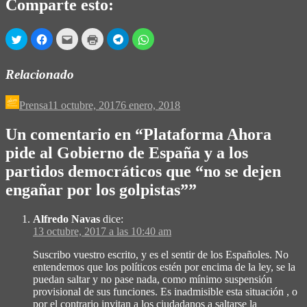
Comparte esto:
Haz
Haz
Haz
Haz
Haz
Haz
clic
clic
clic
clic
clic
clic
para
para
para
para
para
para
compartir
compartir
enviar
imprimir
compartir
compartir
en
en
por
(Se
en
en
Relacionado
Twitter
Facebook
correo
abre
Telegram
WhatsApp
(Se
(Se
electrónico
en
(Se
(Se
abre
abre
a
una
abre
abre
en
en
un
ventana
en
en
Prensa
11 octubre, 2017
6 enero, 2018
una
una
amigo
nueva)
una
una
ventana
ventana
(Se
ventana
ventana
nueva)
nueva)
abre
nueva)
nueva)
Un comentario en “
Plataforma Ahora
en
una
pide al Gobierno de España y a los
ventana
nueva)
partidos democráticos que “no se dejen
engañar por los golpistas”
”
Alfredo Navas
dice:
13 octubre, 2017 a las 10:40 am
Suscribo vuestro escrito, y es el sentir de los Españoles. No
entendemos que los políticos estén por encima de la ley, se la
puedan saltar y no pase nada, como mínimo suspensión
provisional de sus funciones. Es inadmisible esta situación , o
por el contrario invitan a los ciudadanos a saltarse la