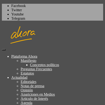
Facebook
Twitter
Youtube
Telegram
Igualdad, izquierda cívica,
Plataforma Ahora
Plataforma Ahora
socialdemocracia, regeneración,
Manifiesto
Conceptos políticos
ciudadanía, laicismo, europeísmo
Preguntas Frecuentes
Estatutos
Actualidad
Editoriales
Notas de prensa
Opinión
Apariciones en Medios
Articulo de Interés
Agenda