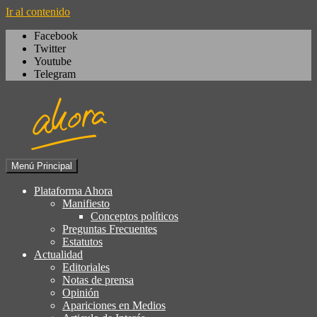
Ir al contenido
Facebook
Twitter
Youtube
Telegram
Menú Principal
Igualdad, izquierda cívica,
Plataforma Ahora
Plataforma Ahora
socialdemocracia, regeneración,
Manifiesto
Conceptos políticos
ciudadanía, laicismo, europeísmo
Preguntas Frecuentes
Estatutos
Actualidad
Editoriales
Notas de prensa
Opinión
Apariciones en Medios