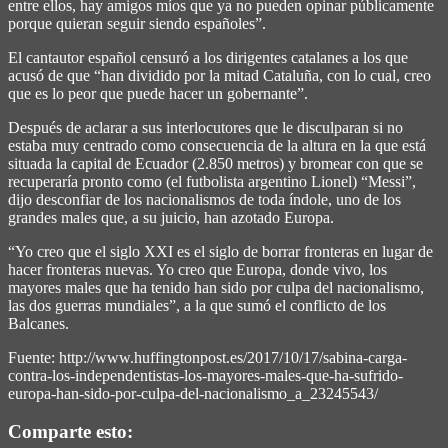
entre ellos, hay amigos míos que ya no pueden opinar públicamente
porque quieran seguir siendo españoles”.
El cantautor español censuró a los dirigentes catalanes a los que
acusó de que “han dividido por la mitad Cataluña, con lo cual, creo
que es lo peor que puede hacer un gobernante”.
Después de aclarar a sus interlocutores que le disculparan si no
estaba muy centrado como consecuencia de la altura en la que está
situada la capital de Ecuador (2.850 metros) y bromear con que se
recuperaría pronto como (el futbolista argentino Lionel) “Messi”,
dijo desconfiar de los nacionalismos de toda índole, uno de los
grandes males que, a su juicio, han azotado Europa.
“Yo creo que el siglo XXI es el siglo de borrar fronteras en lugar de
hacer fronteras nuevas. Yo creo que Europa, donde vivo, los
mayores males que ha tenido han sido por culpa del nacionalismo,
las dos guerras mundiales”, a la que sumó el conflicto de los
Balcanes.
Fuente: http://www.huffingtonpost.es/2017/10/17/sabina-carga-
contra-los-independentistas-los-mayores-males-que-ha-sufrido-
europa-han-sido-por-culpa-del-nacionalismo_a_23245543/
Comparte esto: