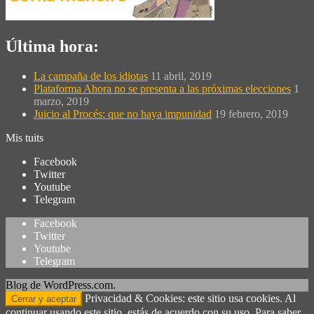
Última hora:
La campaña de los idiotas
11 abril, 2019
Plataforma Ahora no se presenta a las próximas elecciones
1
marzo, 2019
Juicio al Procés: que no haya impunidad
19 febrero, 2019
Mis tuits
Facebook
Twitter
Youtube
Telegram
Facebook
Twitter
Youtube
Telegram
Blog de WordPress.com.
Privacidad & Cookies: este sitio usa cookies. Al
continuar usando este sitio, estás de acuerdo con su uso. Para saber