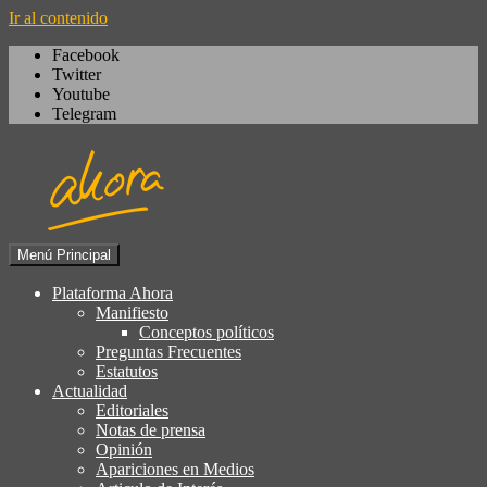
Ir al contenido
Facebook
Twitter
Youtube
Telegram
Menú Principal
Igualdad, izquierda cívica,
Plataforma Ahora
Plataforma Ahora
socialdemocracia, regeneración,
Manifiesto
Conceptos políticos
ciudadanía, laicismo, europeísmo
Preguntas Frecuentes
Estatutos
Actualidad
Editoriales
Notas de prensa
Opinión
Apariciones en Medios