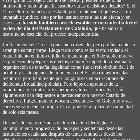
su cargo un consejero cuando se cesa al presidente que lo ha
nombrado y junto al que ha suscrito varias decisiones ilegales? Si el
155 es duro o blanco, no es tanto por su intensidad que es casi un
invariable jurídico, sino por las instituciones a las que afecta y, en
este caso,
ha sido también correcto establecer un control sobre el
orden del día del Parlamento de Cataluña
, que ha sido un
instrumento esencial del proceso independentista.
Jurídicamente el 155 está pues bien diseñado, pero políticamente su
arranque es muy torpe. Llega tarde como se ha visto: enviado el
requerimiento en junio o julio de manera que el 6 de septiembre ya
se pudiesen desplegar sus efectos, se habría impedido consumar la
organización de tamaña ilegalidad como fue el referéndum del 1 de
octubre y las imágenes de impotencia del Estado (transformadas
mentirosa pero hábilmente por los golpistas en acusaciones de
deliberada brutalidad policial). Pero lejos de aprender de la
importancia de controlar los tiempos y tomar la iniciativa –aún
algunos estarían dispuestos a mercadear con nuestro Estado de
derecho si Puigdemont convocara elecciones– , el Gobierno y sus
socios se sabotean su propio 155 al ponerle un plazo de caducidad
de solo seis meses.
Después de cuatro décadas de intoxicación ideológica e
incumplimiento progresivo de las leyes y sentencias desde las
instituciones catalanas, después de tantas renuncias desde los
ejecutivos españoles a imponerse o siquiera criticarlo (pensando en