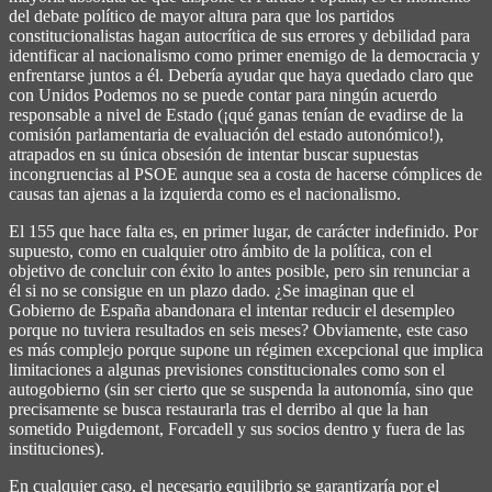
del debate político de mayor altura para que los partidos
constitucionalistas hagan autocrítica de sus errores y debilidad para
identificar al nacionalismo como primer enemigo de la democracia y
enfrentarse juntos a él. Debería ayudar que haya quedado claro que
con Unidos Podemos no se puede contar para ningún acuerdo
responsable a nivel de Estado (¡qué ganas tenían de evadirse de la
comisión parlamentaria de evaluación del estado autonómico!),
atrapados en su única obsesión de intentar buscar supuestas
incongruencias al PSOE aunque sea a costa de hacerse cómplices de
causas tan ajenas a la izquierda como es el nacionalismo.
El 155 que hace falta es, en primer lugar, de carácter indefinido. Por
supuesto, como en cualquier otro ámbito de la política, con el
objetivo de concluir con éxito lo antes posible, pero sin renunciar a
él si no se consigue en un plazo dado. ¿Se imaginan que el
Gobierno de España abandonara el intentar reducir el desempleo
porque no tuviera resultados en seis meses? Obviamente, este caso
es más complejo porque supone un régimen excepcional que implica
limitaciones a algunas previsiones constitucionales como son el
autogobierno (sin ser cierto que se suspenda la autonomía, sino que
precisamente se busca restaurarla tras el derribo al que la han
sometido Puigdemont, Forcadell y sus socios dentro y fuera de las
instituciones).
En cualquier caso, el necesario equilibrio se garantizaría por el