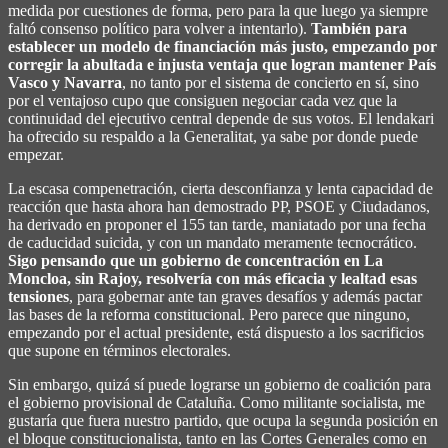
medida por cuestiones de forma, pero para la que luego ya siempre
faltó consenso político para volver a intentarlo).
También para
establecer un modelo de financiación más justo, empezando por
corregir la abultada e injusta ventaja que logran mantener País
Vasco y Navarra
, no tanto por el sistema de concierto en sí, sino
por el ventajoso cupo que consiguen negociar cada vez que la
continuidad del ejecutivo central depende de sus votos. El lendakari
ha ofrecido su respaldo a la Generalitat, ya sabe por donde puede
empezar.
La escasa compenetración, cierta desconfianza y lenta capacidad de
reacción que hasta ahora han demostrado PP, PSOE y Ciudadanos,
ha derivado en proponer el 155 tan tarde, maniatado por una fecha
de caducidad suicida, y con un mandato meramente tecnocrático.
Sigo pensando que un gobierno de concentración en La
Moncloa, sin Rajoy, resolvería con más eficacia y lealtad esas
tensiones
, para gobernar ante tan graves desafíos y además pactar
las bases de la reforma constitucional. Pero parece que ninguno,
empezando por el actual presidente, está dispuesto a los sacrificios
que supone en términos electorales.
Sin embargo, quizá sí puede lograrse un gobierno de coalición para
el gobierno provisional de Cataluña. Como militante socialista, me
gustaría que fuera nuestro partido, que ocupa la segunda posición en
el bloque constitucionalista, tanto en las Cortes Generales como en