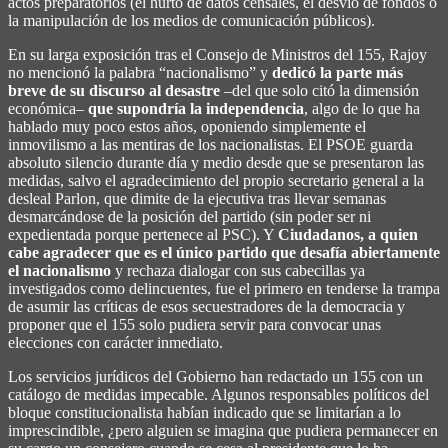
actos preparatorios (el hurto de datos censales, el desvío de fondos o
la manipulación de los medios de comunicación públicos).
En su larga exposición tras el Consejo de Ministros del 155, Rajoy
no mencionó la palabra “nacionalismo” y
dedicó la parte más
breve de su discurso al desastre
–del que solo citó la dimensión
económica–
que supondría la independencia
, algo de lo que ha
hablado muy poco estos años, oponiendo simplemente el
inmovilismo a las mentiras de los nacionalistas. El PSOE guarda
absoluto silencio durante día y medio desde que se presentaron las
medidas, salvo el agradecimiento del propio secretario general a la
desleal Parlon, que dimite de la ejecutiva tras llevar semanas
desmarcándose de la posición del partido (sin poder ser ni
expedientada porque pertenece al PSC). Y
Ciudadanos, a quien
cabe agradecer que es el único partido que desafía abiertamente
el nacionalismo
y rechaza dialogar con sus cabecillas ya
investigados como delincuentes, fue el primero en tenderse la trampa
de asumir las críticas de esos secuestradores de la democracia y
proponer que el 155 solo pudiera servir para convocar unas
elecciones con carácter inmediato.
Los servicios jurídicos del Gobierno han redactado un 155 con un
catálogo de medidas impecable. Algunos responsables políticos del
bloque constitucionalista habían indicado que se limitarían a lo
imprescindible, ¿pero alguien se imagina que pudiera permanecer en