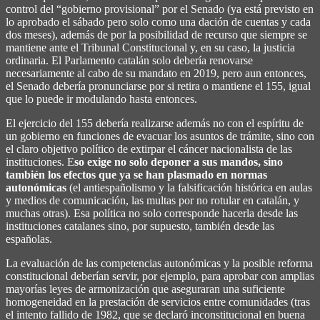
control del “gobierno provisional” por el Senado (ya está previsto en
lo aprobado el sábado pero solo como una dación de cuentas y cada
dos meses), además de por la posibilidad de recurso que siempre se
mantiene ante el Tribunal Constitucional y, en su caso, la justicia
ordinaria. El Parlamento catalán solo debería renovarse
necesariamente al cabo de su mandato en 2019, pero aun entonces,
el Senado debería pronunciarse por si retira o mantiene el 155, igual
que lo puede ir modulando hasta entonces.
El ejercicio del 155 debería realizarse además no con el espíritu de
un gobierno en funciones de evacuar los asuntos de trámite, sino con
el claro objetivo político de extirpar el cáncer nacionalista de las
instituciones. E
so exige no solo deponer a sus mandos, sino
también los efectos que ya se han plasmado en normas
autonómicas
(el antiespañolismo y la falsificación histórica en aulas
y medios de comunicación, las multas por no rotular en catalán, y
muchas otras). Esa política no solo corresponde hacerla desde las
instituciones catalanes sino, por supuesto, también desde las
españolas.
La evaluación de las competencias autonómicas y la posible reforma
constitucional deberían servir, por ejemplo, para aprobar con amplias
mayorías leyes de armonización que aseguraran una suficiente
homogeneidad en la prestación de servicios entre comunidades (tras
el intento fallido de 1982, que se declaró inconstitucional en buena