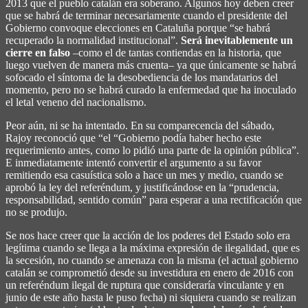
2013 que el pueblo catalán era soberano. Algunos hoy deben creer
que se habrá de terminar necesariamente cuando el presidente del
Gobierno convoque elecciones en Cataluña porque “se habrá
recuperado la normalidad institucional”.
Será inevitablemente un
cierre en falso
–como el de tantas contiendas en la historia, que
luego vuelven de manera más cruenta– ya que únicamente se habrá
sofocado el síntoma de la desobediencia de los mandatarios del
momento, pero no se habrá curado la enfermedad que ha inoculado
el letal veneno del nacionalismo.
Peor aún, ni se ha intentado. En su comparecencia del sábado,
Rajoy reconoció que “el “Gobierno podía haber hecho este
requerimiento antes, como lo pidió una parte de la opinión pública”.
E inmediatamente intentó convertir el argumento a su favor
remitiendo esa casuística solo a hace un mes y medio, cuando se
aprobó la ley del referéndum, y justificándose en la “prudencia,
responsabilidad, sentido común” para esperar a una rectificación que
no se produjo.
Se nos hace creer que la acción de los poderes del Estado solo era
legítima cuando se llega a la máxima expresión de ilegalidad, que es
la secesión, no cuando se amenaza con la misma (el actual gobierno
catalán se comprometió desde su investidura en enero de 2016 con
un referéndum ilegal de ruptura que consideraría vinculante y en
junio de este año hasta le puso fecha) ni siquiera cuando se realizan