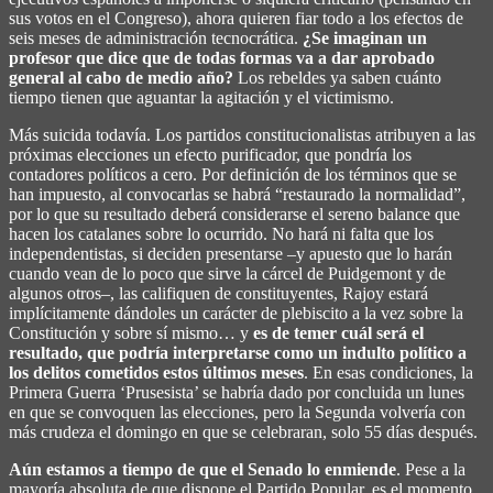
sus votos en el Congreso), ahora quieren fiar todo a los efectos de
seis meses de administración tecnocrática.
¿Se imaginan un
profesor que dice que de todas formas va a dar aprobado
general al cabo de medio año?
Los rebeldes ya saben cuánto
tiempo tienen que aguantar la agitación y el victimismo.
Más suicida todavía. Los partidos constitucionalistas atribuyen a las
próximas elecciones un efecto purificador, que pondría los
contadores políticos a cero. Por definición de los términos que se
han impuesto, al convocarlas se habrá “restaurado la normalidad”,
por lo que su resultado deberá considerarse el sereno balance que
hacen los catalanes sobre lo ocurrido. No hará ni falta que los
independentistas, si deciden presentarse –y apuesto que lo harán
cuando vean de lo poco que sirve la cárcel de Puidgemont y de
algunos otros–, las califiquen de constituyentes, Rajoy estará
implícitamente dándoles un carácter de plebiscito a la vez sobre la
Constitución y sobre sí mismo… y
es de temer cuál será el
resultado, que podría interpretarse como un indulto político a
los delitos cometidos estos últimos meses
. En esas condiciones, la
Primera Guerra ‘Prusesista’ se habría dado por concluida un lunes
en que se convoquen las elecciones, pero la Segunda volvería con
más crudeza el domingo en que se celebraran, solo 55 días después.
Aún estamos a tiempo de que el Senado lo enmiende
. Pese a la
mayoría absoluta de que dispone el Partido Popular, es el momento