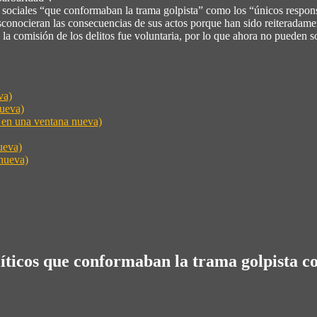
es sociales “que conformaban la trama golpista” como los “únicos respons
sconocieran las consecuencias de sus actos porque han sido reiteradamen
 la comisión de los delitos fue voluntaria, por lo que ahora no pueden s
va)
nueva)
e en una ventana nueva)
ueva)
nueva)
líticos que conformaban la trama golpista c