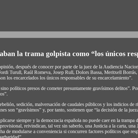
aban la trama golpista como “los únicos res
inión, después de conocer por parte de la juez de la Audiencia Naciona
s Jordi Turull, Raúl Romeva, Josep Rull, Dolors Bassa, Meritxell Borrá
n los encarcelados los únicos responsables de su encarcelamiento”.
ino políticos presos de cometer presuntamente gravísimos delitos”. Por
vos”.
belión, sedición, malversación de caudales públicos y los indicios de ri
lanes son “gravísimos” y, por tanto, sostienen que “la decisión de la jue
 aplicarse siempre y la democracia española no puede caer en la trampa
visional, reivindican, tal vez sin saberlo, una Justicia a la carta, una J
 ha de modularse a conveniencia si concurren factores políticos que respa
barbaridad”.