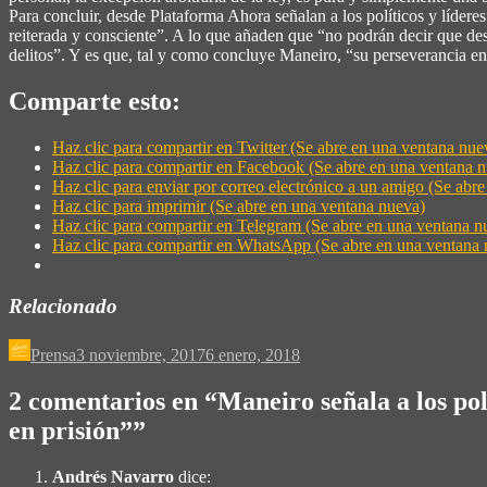
Para concluir, desde Plataforma Ahora señalan a los políticos y líder
reiterada y consciente”. A lo que añaden que “no podrán decir que de
delitos”. Y es que, tal y como concluye Maneiro, “su perseverancia en
Comparte esto:
Haz clic para compartir en Twitter (Se abre en una ventana nue
Haz clic para compartir en Facebook (Se abre en una ventana 
Haz clic para enviar por correo electrónico a un amigo (Se abr
Haz clic para imprimir (Se abre en una ventana nueva)
Haz clic para compartir en Telegram (Se abre en una ventana n
Haz clic para compartir en WhatsApp (Se abre en una ventana 
Relacionado
Prensa
3 noviembre, 2017
6 enero, 2018
2 comentarios en “
Maneiro señala a los po
en prisión”
”
Andrés Navarro
dice: