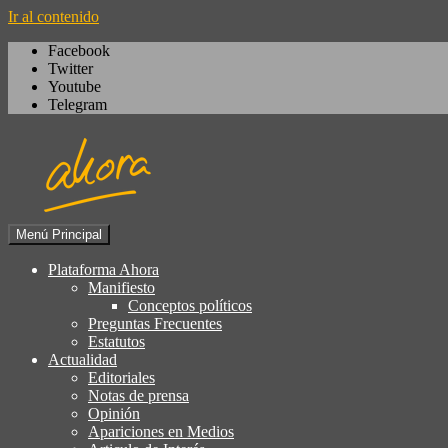
Ir al contenido
Facebook
Twitter
Youtube
Telegram
Menú Principal
Igualdad, izquierda cívica, socialdemocrac
Plataforma Ahora
Plataforma Ahora
Manifiesto
Conceptos políticos
Preguntas Frecuentes
Estatutos
Actualidad
Editoriales
Notas de prensa
Opinión
Apariciones en Medios