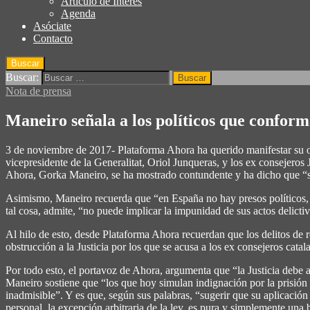
Articulo de Interés
Agenda
Asóciate
Contacto
Buscar
Buscar:
Nota de prensa
Maneiro señala a los políticos que conform
3 de noviembre de 2017- Plataforma Ahora ha querido manifestar su op
vicepresidente de la Generalitat, Oriol Junqueras, y los ex consejero
Ahora, Gorka Maneiro, se ha mostrado contundente y ha dicho que “so
Asimismo, Maneiro recuerda que “en España no hay presos políticos, s
tal cosa, admite, “no puede implicar la impunidad de sus actos delicti
Al hilo de esto, desde Plataforma Ahora recuerdan que los delitos de re
obstrucción a la Justicia por los que se acusa a los ex consejeros cata
Por todo esto, el portavoz de Ahora, argumenta que “la Justicia debe
Maneiro sostiene que “los que hoy simulan indignación por la prisión pro
inadmisible”. Y es que, según sus palabras, “sugerir que su aplicación
personal, la excepción arbitraria de la ley, es pura y simplemente una 