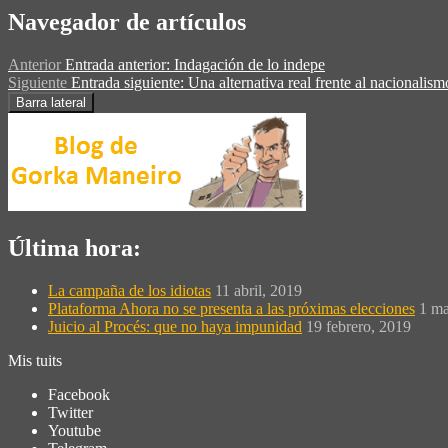
Navegador de artículos
Anterior
Entrada anterior:
Indagación de lo indepe
Siguiente
Entrada siguiente:
Una alternativa real frente al nacionalism
Barra lateral
Última hora:
La campaña de los idiotas
11 abril, 2019
Plataforma Ahora no se presenta a las próximas elecciones
1 ma
Juicio al Procés: que no haya impunidad
19 febrero, 2019
Mis tuits
Facebook
Twitter
Youtube