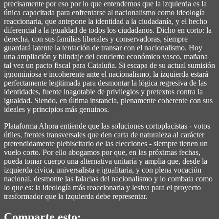
precisamente por eso por lo que entendemos que la izquierda es la
única capacitada para enfrentarse al nacionalismo como ideología
reaccionaria, que antepone la identidad a la ciudadanía, y el hecho
diferencial a la igualdad de todos los ciudadanos. Dicho en corto: la
derecha, con sus familias liberales y conservadoras, siempre
guardará latente la tentación de transar con el nacionalismo. Hoy
una ampliación y blindaje del concierto económico vasco, mañana
tal vez un pacto fiscal para Cataluña. Si escapa de su actual sumisión
ignominiosa e incoherente ante el nacionalismo, la izquierda estará
perfectamente legitimada para desmontar la lógica regresiva de las
identidades, fuente inagotable de privilegios y pretextos contra la
igualdad. Siendo, en última instancia, plenamente coherente con sus
ideales y principios más genuinos.
Plataforma Ahora entiende que las soluciones cortoplacistas - votos
útiles, frentes transversales que den carta de naturaleza al carácter
pretendidamente plebiscitario de las elecciones - siempre tienen un
vuelo corto. Por ello abogamos por que, en las próximas fechas,
pueda tomar cuerpo una alternativa unitaria y amplia que, desde la
izquierda cívica, universalista e igualitaria, y con plena vocación
nacional, desmonte las falacias del nacionalismo y lo combata como
lo que es: la ideología más reaccionaria y lesiva para el proyecto
trasformador que la izquierda debe representar.
Comparte esto: