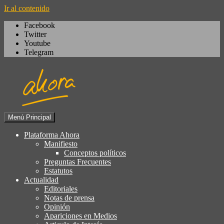
Ir al contenido
Facebook
Twitter
Youtube
Telegram
Menú Principal
Igualdad, izquierda cívica,
Plataforma Ahora
Plataforma Ahora
socialdemocracia, regeneración,
Manifiesto
Conceptos políticos
ciudadanía, laicismo, europeísmo
Preguntas Frecuentes
Estatutos
Actualidad
Editoriales
Notas de prensa
Opinión
Apariciones en Medios