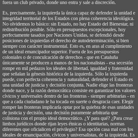
fuera un club privado, donde uno entra y sale a discreción.
Es, precisamente, la izquierda la única capaz de defender la unidad e
integridad territorial de los Estados con plena coherencia ideológica.
No olvidemos lo básico: sin Estado, no hay Estado del Bienestar, ni
redistribución posible. Sólo en presupuestos excepcionales, hoy
perfectamente tasados por Naciones Unidas, se defendió desde
posiciones de izquierdas el derecho de autodeterminación, si bien
siempre con carácter instrumental. Esto es, en aras al cumplimiento
de un ideal emancipador superior. Fuera de los presupuestos
coloniales o de conculcación de derechos - que en Cataluña
únicamente se producen a manos de los nacionalistas - esa secesión
rompe en mil pedazos los ideales de libertad, igualdad y fraternidad
que señalan la génesis histórica de la izquierda. Sólo la izquierda
puede, con perfecta coherencia y naturalidad, defender el Estado es
una unidad de justicia y decisión conjunta. Nadie elige las fronteras
donde nace, y la razón democrática consiste en garantizar los valores
cívicos y universales dentro de las fronteras - siempre arbitrarias - en
que a cada ciudadano le ha tocada en suerte o desgracia caer. Elegir
romper las fronteras implicaría optar por la quiebra de esas unidades
de justicia y decisión, una decisión puramente arbitraria que
colisiona con el propio ideal democrático. ¿Y para qué? ¿Para crear
limbos jurídicos donde rijan leyes étnicas o identitarias, normas
diferentes que oficialicen el privilegio? Esa opción casa mal con los
ideales de emancipación, cívicos y universalistas, de la izquierda. Es