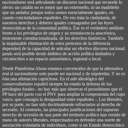
nacionalismo será articulando un discurso nacional que recuerde lo
obvio: un catalán no es mejor que un extremeño, ni un madrileño
que un andaluz porque todos somos esencialmente iguales, en
cuanto conciudadanos españoles. De eso trata la ciudadanía, de
nuestros derechos y deberes iguales consagrados por las leyes
democráticas de la comunidad política. Ése es el verdadero antídoto
frente a los privilegios de origen y su reminiscencia anacrónica,
tristemente constitucionalizada, de los derechos históricos. También
la inaplazable eliminación de estos pretextos de la diferencia
dependerá de la capacidad de articular un efectivo discurso nacional;
jamás será posible desde ámbitos de acción política limitados y
circunscritos a un espacio autonómico, regional o local.
Desde Plataforma Ahora estamos convencidos de que la alternativa
real al nacionalismo solo puede ser nacional y de izquierdas. Y no es
ésta una afirmación caprichosa. En el
adn
ideológico del
conservadurismo español siempre ha estado la defensa de los
privilegios forales - no hay más que observar el proselitismo que el
PP hace del pacto con el PNV para ampliar la componenda del cupo
vasco, que consagra la desigualdad entre españoles -. Los liberales,
por su parte, no han sido doctrinalmente refractarios al derecho de
secesión. Al contrario, las principales justificaciones del supuesto
derecho de secesión de una parte del territorio político han venido de
mano de autores liberales, empecinados en defender una suerte de
asociación voluntaria de individuos, como si un Estado democrático