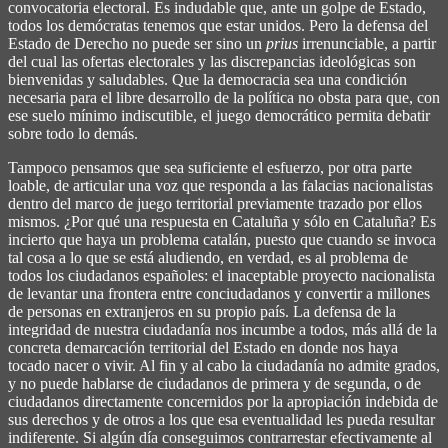
convocatoria electoral. Es indudable que, ante un golpe de Estado,
todos los demócratas tenemos que estar unidos. Pero la defensa del
Estado de Derecho no puede ser sino un
prius
irrenunciable, a partir
del cual las ofertas electorales y las discrepancias ideológicas son
bienvenidas y saludables. Que la democracia sea una condición
necesaria para el libre desarrollo de la política no obsta para que, con
ese suelo mínimo indiscutible, el juego democrático permita debatir
sobre todo lo demás.
Tampoco pensamos que sea suficiente el esfuerzo, por otra parte
loable, de articular una voz que responda a las falacias nacionalistas
dentro del marco de juego territorial previamente trazado por ellos
mismos. ¿Por qué una respuesta en Cataluña y sólo en Cataluña? Es
incierto que haya un problema catalán, puesto que cuando se invoca
tal cosa a lo que se está aludiendo, en verdad, es al problema de
todos los ciudadanos españoles: el inaceptable proyecto nacionalista
de levantar una frontera entre conciudadanos y convertir a millones
de personas en extranjeros en su propio país. La defensa de la
integridad de nuestra ciudadanía nos incumbe a todos, más allá de la
concreta demarcación territorial del Estado en donde nos haya
tocado nacer o vivir. Al fin y al cabo la ciudadanía no admite grados,
y no puede hablarse de ciudadanos de primera y de segunda, o de
ciudadanos directamente concernidos por la apropiación indebida de
sus derechos y de otros a los que esa eventualidad les pueda resultar
indiferente. Si algún día conseguimos contrarrestar efectivamente al