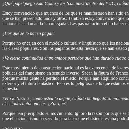
¿Qué papel juega Ada Colau y los ‘comunes’ dentro del PUC, cuándo bu
Estoy convencido que muchos de los que se manifestaron han sido en 
que se han presentado unos y otros. También estoy convencido que lo
nacionalistas llaman la ‘charnegada’. Les pasará factura el no haber 
¿Por qué se lo hacen pagar?
Porque no encajan con el modelo cultural y lingüístico que los nacion
las clases populares. Son los paganos de esta fiesta que se han estado
¿Ve cierta continuidad entre ambos períodos que han durado cuatro
Este movimiento de construcción nacional es la excrecencia de los res
políticas del franquismo en sentido inverso. Sacan la figura de Franco
porque mucha gente ha perdido el miedo. Porque han adquirido concienc
exterior y el futuro fantástico. Esto es lo peligroso de lo que estamo
la bestia.
Pero la ‘bestia’, como usted la define, cuándo ha llegado su momen
elecciones autonómicas. ¿Por qué?
Porque han precipitado su movimiento. Ignoro la razón por la que se ha
que el nacionalismo ha servido para tapar que el sistema estaba podríd
¿Solo eso?