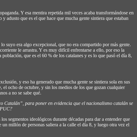
propaganda. Y esa mentira repetida mil veces acaba transformándose en
o y adusto que es el que hace que mucha gente sintiera que estaban
 lo suyo era algo excepcional, que no era compartido por más gente.
riente le arrastra. Y es muy difícil enfrentarse a ello, por eso la
a población, que es el 60 % de los catalanes y es lo que pasó el día 8,
exclusión, y eso ha generado que mucha gente se sintiera sola en sus
 el ocho de octubre, y sin los medios de los que gozan cualquier
anos a no se sabe qué.
o Catalán”, para poner en evidencia que el nacionalismo catalán se
el PUC?
s los segmentos ideológicos durante décadas para dar a entender que
un millón de personas saliera a la calle el día 8, y luego otra vez el