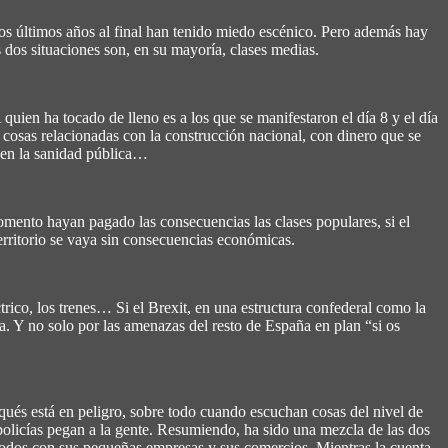
los últimos años al final han tenido miedo escénico. Pero además hay
s dos situaciones son, en su mayoría, clases medias.
quien ha tocado de lleno es a los que se manifestaron el día 8 y el día
a cosas relacionadas con la construcción nacional, con dinero que se
a en la sanidad pública…
momento hayan pagado las consecuencias las clases populares, si el
erritorio se vaya sin consecuencias económicas.
trico, los trenes… Si el Brexit, en una estructura confederal como la
. Y no solo por las amenazas del resto de España en plan “si os
aqués está en peligro, sobre todo cuando escuchan cosas del nivel de
olicías pegan a la gente. Resumiendo, ha sido una mezcla de las dos
cómodos con sus pequeñas empresas y sus comercios. Mientras la cuenta