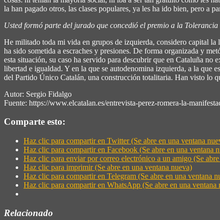
la han pagado otros, las clases populares, ya les ha ido bien, pero a par
Usted formó parte del jurado que concedió el premio a la Toleranci
He militado toda mi vida en grupos de izquierda, considero capital la
ha sido sometida a escraches y presiones. De forma organizada y metód
esta situación, su caso ha servido para descubrir que en Cataluña no e
libertad e igualdad. Y en la que se autodenomina izquierda, a la que es
del Partido Único Catalán, una construcción totalitaria. Han visto lo 
Autor: Sergio Fidalgo
Fuente: https://www.elcatalan.es/entrevista-perez-romera-la-manifestac
Comparte esto:
Haz clic para compartir en Twitter (Se abre en una ventana nue
Haz clic para compartir en Facebook (Se abre en una ventana 
Haz clic para enviar por correo electrónico a un amigo (Se abr
Haz clic para imprimir (Se abre en una ventana nueva)
Haz clic para compartir en Telegram (Se abre en una ventana n
Haz clic para compartir en WhatsApp (Se abre en una ventana 
Relacionado