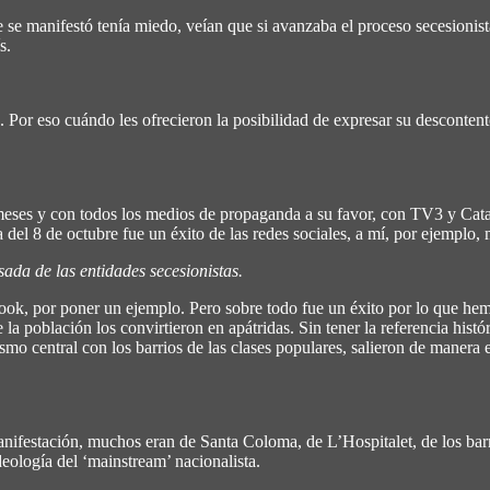
se manifestó tenía miedo, veían que si avanzaba el proceso secesionista
s.
as. Por eso cuándo les ofrecieron la posibilidad de expresar su desconte
meses y con todos los medios de propaganda a su favor, con TV3 y Catal
 del 8 de octubre fue un éxito de las redes sociales, a mí, por ejemplo,
ada de las entidades secesionistas.
ok, por poner un ejemplo. Pero sobre todo fue un éxito por lo que hem
la población los convirtieron en apátridas. Sin tener la referencia histór
smo central con los barrios de las clases populares, salieron de manera
festación, muchos eran de Santa Coloma, de L’Hospitalet, de los barrio
eología del ‘mainstream’ nacionalista.