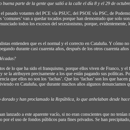
ena parte de la gente que salió a la calle el día 8 y el 29 de octubre 
el pasado votantes del PCE vía PSUC, del PSOE vía PSC, de Podemos o 
s ‘comunes’ van a quedar tocados porque han demostrado que solo son 
denunciado todos los excesos del secesionismo, porque, evidentemente, l
alistas entienden que es el normal y el correcto en Cataluña. Y cómo no
 pegando durante casi cuarenta años, después de los otros cuarenta años 
 décadas?
tos de lo que ha sido el franquismo, porque ellos viven de Franco, y el
 y se la atribuyen precisamente a los que están pagando sus políticas. P
ia que ellos no son los ‘fachas’. Que los ‘fachas’ son los que hacen pol
s viviendo en Cataluña, que durante muchos años algunos denunciamos que
to dorado y han proclamado la República, lo que anhelaban desde hace
n lanzado a este aparente vacío, si no eran conscientes que no tenían ma
o por el uso de fondos públicos para fines privados. Se han precipitado,