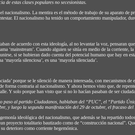
ia de estas clases populares no secesionistas.
del nacionalismo. La mentira es el método de trabajo de su aparato de 
ntestar. El nacionalismo ha tenido un comportamiento manipulador, dur
ban de acuerdo con esta ideología, al no levantar la voz, pensaran que
ama ‘mainstream’. Cuando alguien se sitúa en medio de la corriente, la cor
de unirse, si se hubieran dado cuenta del potencial humano que hay en est
a ‘mayoría silenciosa’, es una ‘mayoría silenciada’.
nciada’ porque se le silenció de manera interesada, con mecanismos de 
e forma contraria al nacionalismo. Y ahora hemos visto que, de repente,
alle. Y solo porque han visto que si no lo hacían pasaban de ser ciudad
dio paso al partido Ciudadanos, hablaban del “PUC”, el “Partido Únic
ubre, y luego la segunda manifestación del 29 de octubre, el fracaso d
egemonía ideológica del nacionalismo, que además se ha repartido todo
e un proyecto totalitario bautizado como de “construcción nacional”. Que 
a su deterioro como corriente hegemónica.