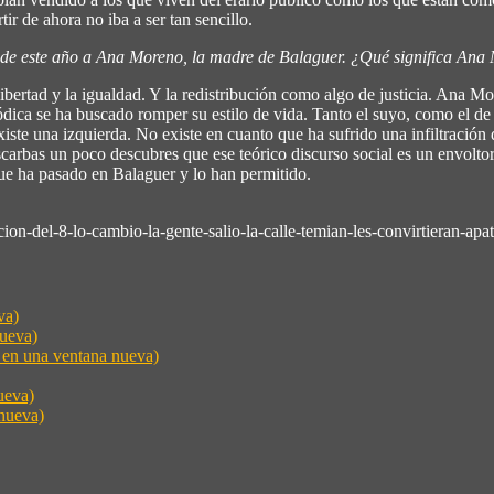
tir de ahora no iba a ser tan sencillo.
a de este año a Ana Moreno, la madre de Balaguer. ¿Qué significa Ana
 libertad y la igualdad. Y la redistribución como algo de justicia. Ana
ica se ha buscado romper su estilo de vida. Tanto el suyo, como el de 
xiste una izquierda. No existe en cuanto que ha sufrido una infiltración
carbas un poco descubres que ese teórico discurso social es un envoltori
que ha pasado en Balaguer y lo han permitido.
ion-del-8-lo-cambio-la-gente-salio-la-calle-temian-les-convirtieran-apat
va)
nueva)
e en una ventana nueva)
ueva)
nueva)