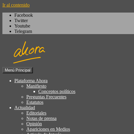
Ir al contenido
Facebook
Twitter
Youtube
Telegram
Menú Principal
Igualdad, izquierda cívica, socialdemocrac
Plataforma Ahora
Plataforma Ahora
Manifiesto
Conceptos políticos
Preguntas Frecuentes
Estatutos
Actualidad
Editoriales
Notas de prensa
Opinión
Apariciones en Medios