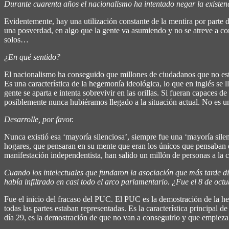
Durante cuarenta años el nacionalismo ha intentado negar la existenc
Evidentemente, hay una utilización constante de la mentira por parte 
una posverdad, en algo que la gente va asumiendo y no se atreve a co
solos…
¿En qué sentido?
El nacionalismo ha conseguido que millones de ciudadanos que no esta
Es una característica de la hegemonía ideológica, lo que en inglés se ll
gente se aparta e intenta sobrevivir en las orillas. Si fueran capaces 
posiblemente nunca hubiéramos llegado a la situación actual. No es un
Desarrolle, por favor.
Nunca existió esa ‘mayoría silenciosa’, siempre fue una ‘mayoría sile
hogares, que pensaran en su mente que eran los únicos que pensaban d
manifestación independentista, han salido un millón de personas a la c
Cuando los intelectuales que fundaron la asociación que más tarde 
había infiltrado en casi todo el arco parlamentario. ¿Fue el 8 de oct
Fue el inicio del fracaso del PUC. El PUC es la demostración de la h
todas las partes estaban representadas. Es la característica principal d
día 29, es la demostración de que no van a conseguirlo y que empiez