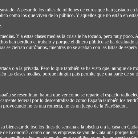
 asustado. A pesar de los miles de millones de euros que han gastado en 
blico como los que viven de lo público. Y aquellos que no están en esta
e.
edias. Y a estas clases medias la crisis le ha tocado, pero muy poco. A 
chos han perdido el trabajo y porque el dinero público se ha destinado 
ras se cierran quirófanos, mientras no se acaban con las listas de esper
certada o a la privada. Pero lo que también se ha visto que, aunque de 
én las clases medias, porque ningún país permite que una parte de su t
spaña se resentirían, habría que ver cómo se reparte el espacio radioeléc
amente federal por lo descentralizado como España también los tendría
n provocando no es una romería, no es un juego de la PlayStation.
u bienestar de irse los fines de semana a la piscina o a la casa en Cad
te de Economía, como que las empresas se van de Cataluña porque los p
s habían vendido a los que viven del erario público como los que están 