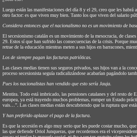
Luego están las manifestaciones del día 8 y el 29, creo que les habrá
otro factor: es que viven muy bien. Tanto los que viven del salario pú
Considera entonces que el nacionalismo no es un movimiento de bas
El secesionismo catalán es un movimiento de la mesocracia, de clases m
29. Estos sí que han sufrido las consecuencias de la crisis. Porque mu
retrae de la educación mientras meten a sus hijos en barracones, mient
Los de siempre pagan las facturas patrióticas.
Las clases medias tienen sus seguros privados, sus hijos van a la con
proceso secesionista seguía radicalizándose acabarían pagándolo tambi
Pues los nacionalistas han vendido que esto sería Jauja.
Mentira. Todo está imbricado, las pensiones catalanes y del resto de E
europea, ya está trayendo muchos problemas, romper un Estado práctic
vais…”. Las clases medias están descubriendo que la ruptura que está
Y han preferido aplazar el pago de la factura.
Es que la secesión es algo muy serio que les puede costar mucho, que s
las que defiende Oriol Junqueras, que recordemos era el vicepresiden
cosas: ni tenían la mayoría social, ni iba a ser tan gratuito cómo le