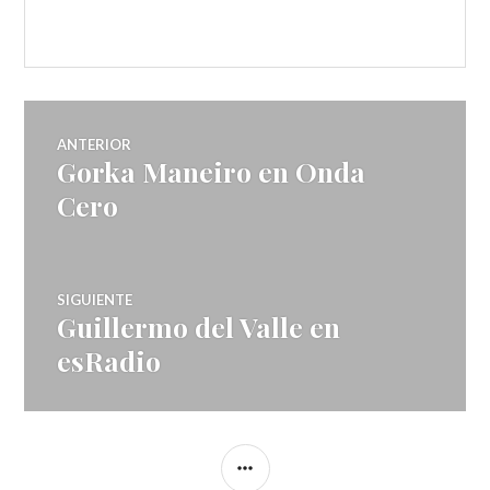
Navegador
ANTERIOR
Gorka Maneiro en Onda
Entrada
de
anterior:
Cero
artículos
SIGUIENTE
Guillermo del Valle en
Entrada
siguiente:
esRadio
BARRA