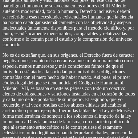
allá de sus anhelos y ensoñaciones. Así pues, en este cambio de
paradigma humano que se avecina en los albores del III Milenio,
auténtica modernidad, todo lo humano, Derecho inclusive, deberá
ser referido a esas necesidades existenciales humanas que la ciencia
ha podido catalogar sistemáticamente con las objetividad y asepsia
intelectuales únicamente disponibles para el método científico y, por
tanto, estadísticamente mensurables, comparables y relativizadas
conforme a lo común para el estudio y la comprensión del universo
conocido.
No es de extrañar que, en sus orígenes, el Derecho fuera de carácter
negativo pues, cuanto más cercanos a nuestro alumbramiento como
especie, menos numerosos y más conscientes fuimos de que el
individuo está atado a la sociedad por indisolubles obligaciones
contraídas con el mero hecho de haber nacido. Así pues, el primer
código legal del que se tiene noticia, el Código de Hammurabi,
Milenio –VII, se basaba en estelas pétreas con todo un coactivo
elenco de obligaciones y sanciones instaladas en el corazón de todos
y cada uno de los poblados de su imperio. El segundo, que yo
recuerde, y tal vez a resultas de los abusos elitistas achacables al
aristocrático primer ejemplo, fueron las tablas de la Ley de Moisés, o
forma mediterránea de someter a los soberanos al imperio de la ley
imputando a Dios la autoría de la misma, con el acierto político de
que al estamento aristocrático se le contrapusiese el estamento
eclesiástico, único legitimado para interpretar dicha ley, pero con la