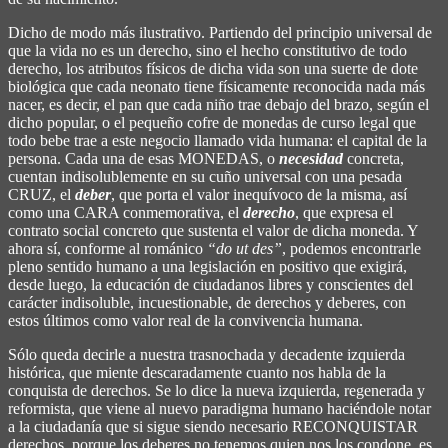
Dicho de modo más ilustrativo. Partiendo del principio universal de
que la vida no es un derecho, sino el hecho constitutivo de todo
derecho, los atributos físicos de dicha vida son una suerte de dote
biológica que cada neonato tiene físicamente reconocida nada más
nacer, es decir, el pan que cada niño trae debajo del brazo, según el
dicho popular, o el pequeño cofre de monedas de curso legal que
todo bebe trae a este negocio llamado vida humana: el capital de la
persona. Cada una de esas MONEDAS, o
necesidad
concreta,
cuentan indisolublemente en su cuño universal con una pesada
CRUZ, el
deber
, que porta el valor inequívoco de la misma, así
como una CARA conmemorativa, el
derecho
, que expresa el
contrato social concreto que sustenta el valor de dicha moneda. Y
ahora sí, conforme al románico
“do ut des”
, podemos encontrarle
pleno sentido humano a una legislación en positivo que exigirá,
desde luego, la educación de ciudadanos libres y conscientes del
carácter indisoluble, incuestionable, de derechos y deberes, con
estos últimos como valor real de la convivencia humana.
Sólo queda decirle a nuestra trasnochada y decadente izquierda
histórica, que miente descaradamente cuanto nos habla de la
conquista de derechos. Se lo dice la nueva izquierda, regenerada y
reformista, que viene al nuevo paradigma humano haciéndole notar
a la ciudadanía que si sigue siendo necesario RECONQUISTAR
derechos, porque los deberes no tenemos quien nos los condone, es