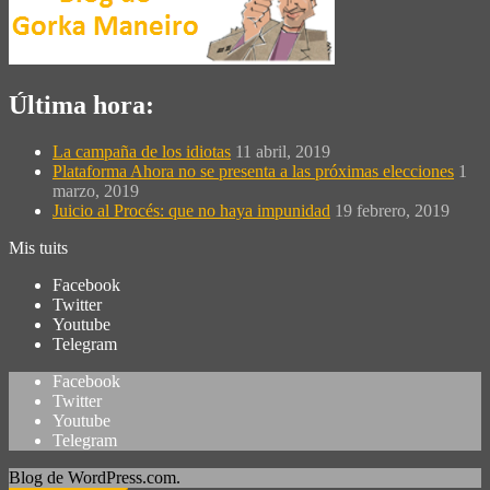
Última hora:
La campaña de los idiotas
11 abril, 2019
Plataforma Ahora no se presenta a las próximas elecciones
1
marzo, 2019
Juicio al Procés: que no haya impunidad
19 febrero, 2019
Mis tuits
Facebook
Twitter
Youtube
Telegram
Facebook
Twitter
Youtube
Telegram
Blog de WordPress.com.