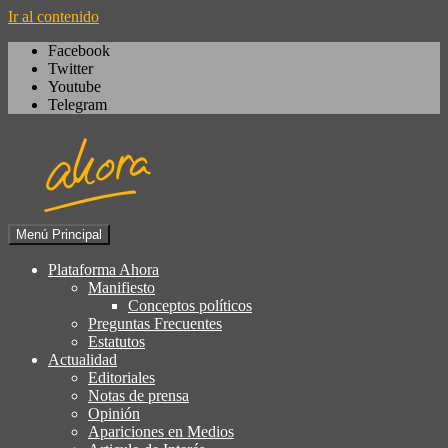
Ir al contenido
Facebook
Twitter
Youtube
Telegram
Menú Principal
Igualdad, izquierda cívica,
Plataforma Ahora
Plataforma Ahora
socialdemocracia, regeneración,
Manifiesto
Conceptos políticos
ciudadanía, laicismo, europeísmo
Preguntas Frecuentes
Estatutos
Actualidad
Editoriales
Notas de prensa
Opinión
Apariciones en Medios