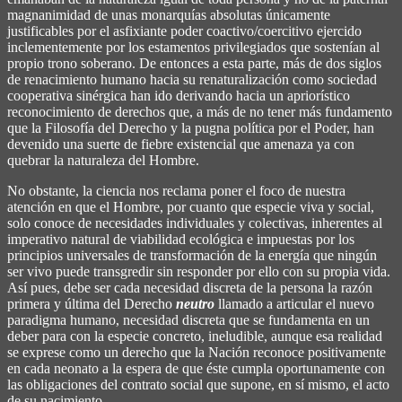
magnanimidad de unas monarquías absolutas únicamente
justificables por el asfixiante poder coactivo/coercitivo ejercido
inclementemente por los estamentos privilegiados que sostenían al
propio trono soberano. De entonces a esta parte, más de dos siglos
de renacimiento humano hacia su renaturalización como sociedad
cooperativa sinérgica han ido derivando hacia un apriorístico
reconocimiento de derechos que, a más de no tener más fundamento
que la Filosofía del Derecho y la pugna política por el Poder, han
devenido una suerte de fiebre existencial que amenaza ya con
quebrar la naturaleza del Hombre.
No obstante, la ciencia nos reclama poner el foco de nuestra
atención en que el Hombre, por cuanto que especie viva y social,
solo conoce de necesidades individuales y colectivas, inherentes al
imperativo natural de viabilidad ecológica e impuestas por los
principios universales de transformación de la energía que ningún
ser vivo puede transgredir sin responder por ello con su propia vida.
Así pues, debe ser cada necesidad discreta de la persona la razón
primera y última del Derecho
neutro
llamado a articular el nuevo
paradigma humano, necesidad discreta que se fundamenta en un
deber para con la especie concreto, ineludible, aunque esa realidad
se exprese como un derecho que la Nación reconoce positivamente
en cada neonato a la espera de que éste cumpla oportunamente con
las obligaciones del contrato social que supone, en sí mismo, el acto
de su nacimiento.