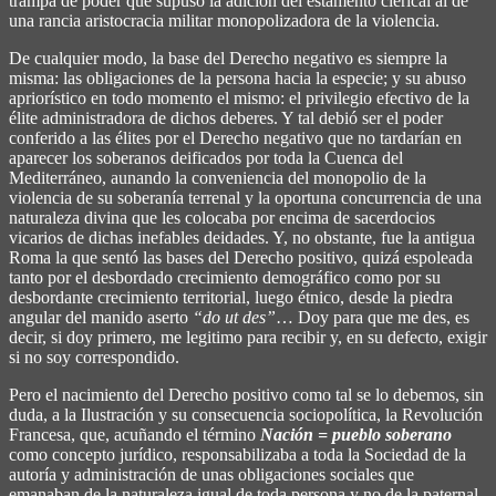
trampa de poder que supuso la adición del estamento clerical al de
una rancia aristocracia militar monopolizadora de la violencia.
De cualquier modo, la base del Derecho negativo es siempre la
misma: las obligaciones de la persona hacia la especie; y su abuso
apriorístico en todo momento el mismo: el privilegio efectivo de la
élite administradora de dichos deberes. Y tal debió ser el poder
conferido a las élites por el Derecho negativo que no tardarían en
aparecer los soberanos deificados por toda la Cuenca del
Mediterráneo, aunando la conveniencia del monopolio de la
violencia de su soberanía terrenal y la oportuna concurrencia de una
naturaleza divina que les colocaba por encima de sacerdocios
vicarios de dichas inefables deidades. Y, no obstante, fue la antigua
Roma la que sentó las bases del Derecho positivo, quizá espoleada
tanto por el desbordado crecimiento demográfico como por su
desbordante crecimiento territorial, luego étnico, desde la piedra
angular del manido aserto
“do ut des”
… Doy para que me des, es
decir, si doy primero, me legitimo para recibir y, en su defecto, exigir
si no soy correspondido.
Pero el nacimiento del Derecho positivo como tal se lo debemos, sin
duda, a la Ilustración y su consecuencia sociopolítica, la Revolución
Francesa, que, acuñando el término
Nación = pueblo soberano
como concepto jurídico, responsabilizaba a toda la Sociedad de la
autoría y administración de unas obligaciones sociales que
emanaban de la naturaleza igual de toda persona y no de la paternal