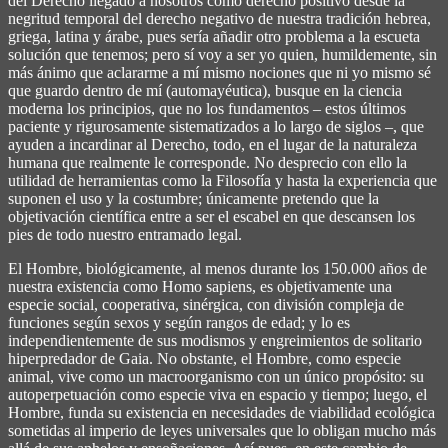
del Derecho llegado a nosotros como derecho positivo desde la
negritud temporal del derecho negativo de nuestra tradición hebrea,
griega, latina y árabe, pues sería añadir otro problema a la escueta
solución que tenemos; pero sí voy a ser yo quien, humildemente, sin
más ánimo que aclararme a mí mismo nociones que ni yo mismo sé
que guardo dentro de mí (automayéutica), busque en la ciencia
moderna los principios, que no los fundamentos – estos últimos
paciente y rigurosamente sistematizados a lo largo de siglos –, que
ayuden a incardinar al Derecho, todo, en el lugar de la naturaleza
humana que realmente le corresponde. No desprecio con ello la
utilidad de herramientas como la Filosofía y hasta la experiencia que
suponen el uso y la costumbre; únicamente pretendo que la
objetivación científica entre a ser el escabel en que descansen los
pies de todo nuestro entramado legal.
El Hombre, biológicamente, al menos durante los 150.000 años de
nuestra existencia como Homo sapiens, es objetivamente una
especie social, cooperativa, sinérgica, con división compleja de
funciones según sexos y según rangos de edad; y lo es
independientemente de sus modismos y engreimientos de solitario
hiperpredador de Gaia. No obstante, el Hombre, como especie
animal, vive como un macroorganismo con un único propósito: su
autoperpetuación como especie viva en espacio y tiempo; luego, el
Hombre, funda su existencia en necesidades de viabilidad ecológica
sometidas al imperio de leyes universales que lo obligan mucho más