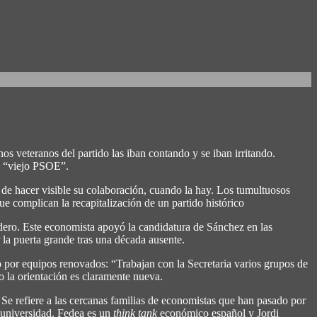
s veteranos del partido las iban contando y se iban irritando.
al “viejo PSOE”.
de hacer visible su colaboración, cuando la hay. Los tumultuosos
que complican la recapitalización de un partido histórico
udero. Este economista apoyó la candidatura de Sánchez en las
la puerta grande tras una década ausente.
o por equipos renovados: “Trabajan con la Secretaria varios grupos de
ro la orientación es claramente nueva.
. Se refiere a las cercanas familias de economistas que han pasado por
a universidad. Fedea es un
think tank
económico español y Jordi