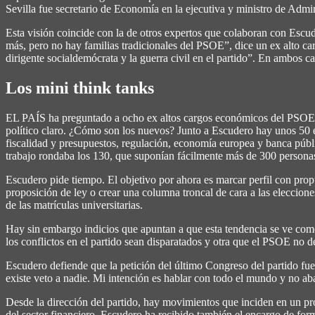
Sevilla fue secretario de Economía en la ejecutiva y ministro de Admi
Esta visión coincide con la de otros expertos que colaboran con Escude
más, pero no hay familias tradicionales del PSOE”, dice un ex alto ca
dirigente socialdemócrata y la guerra civil en el partido”. En ambos
Los mini think tanks
EL PAÍS ha preguntado a ocho ex altos cargos económicos del PSOE si
político claro. ¿Cómo son los nuevos? Junto a Escudero hay unos 50
fiscalidad y presupuestos, regulación, economía europea y banca púb
trabajo rondaba los 130, que suponían fácilmente más de 300 persona
Escudero pide tiempo. El objetivo por ahora es marcar perfil con prop
proposición de ley o crear una columna troncal de cara a las eleccion
de las matrículas universitarias.
Hay sin embargo indicios que apuntan a que esta tendencia se ve com
los conflictos en el partido sean disparatados y otra que el PSOE no
Escudero defiende que la petición del último Congreso del partido fue
existe veto a nadie. Mi intención es hablar con todo el mundo y no a
Desde la dirección del partido, hay movimientos que inciden en un pro
del sector financiero. Escudero ha recibido también el encargo de for