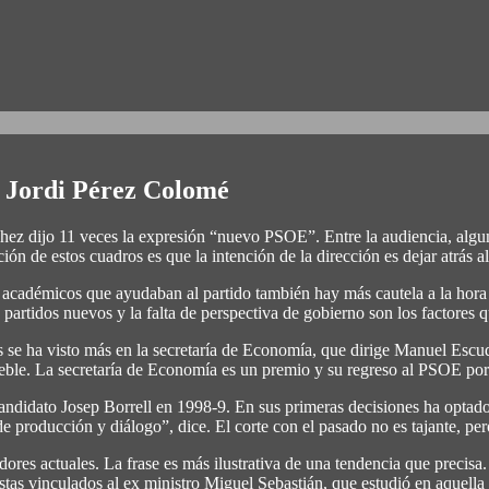
r Jordi Pérez Colomé
ez dijo 11 veces la expresión “nuevo PSOE”. Entre la audiencia, alguno
ón de estos cuadros es que la intención de la dirección es dejar atrás 
 académicos que ayudaban al partido también hay más cautela a la hora 
s partidos nuevos y la falta de perspectiva de gobierno son los factores 
es se ha visto más en la secretaría de Economía, que dirige Manuel Esc
eble. La secretaría de Economía es un premio y su regreso al PSOE por 
candidato Josep Borrell en 1998-9. En sus primeras decisiones ha optad
de producción y diálogo”, dice. El corte con el pasado no es tajante, pe
ores actuales. La frase es más ilustrativa de una tendencia que precisa
stas vinculados al ex ministro Miguel Sebastián, que estudió en aquell