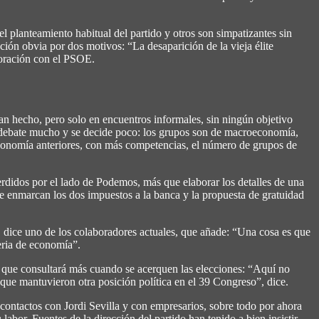
l planteamiento habitual del partido y otros son simpatizantes sin
ión obvia por dos motivos: “La desaparición de la vieja élite
boración con el PSOE.
 hecho, pero solo en encuentros informales, sin ningún objetivo
 debate mucho y se decide poco: los grupos son de macroeconomía,
Economía anteriores, con más competencias, el número de grupos de
erdidos por el lado de Podemos, más que elaborar los detalles de una
se enmarcan los dos impuestos a la banca y la propuesta de gratuidad
dice uno de los colaboradores actuales, que añade: “Una cosa es que
eria de economía”.
ce que consultará más cuando se acerquen las elecciones: “Aquí no
ue mantuvieron otra posición política en el 39 Congreso”, dice.
contactos con Jordi Sevilla y con empresarios, sobre todo por ahora
bor. Fuentes de la dirección del partido han tenido a bien insistir