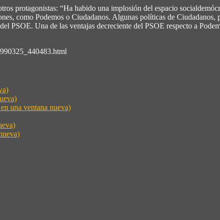
r otros protagonistas: “Ha habido una implosión del espacio socialdemó
pciones, como Podemos o Ciudadanos. Algunas políticas de Ciudadanos,
no del PSOE. Una de las ventajas decreciente del PSOE respecto a Pode
1516990325_440483.html
va)
nueva)
e en una ventana nueva)
ueva)
nueva)