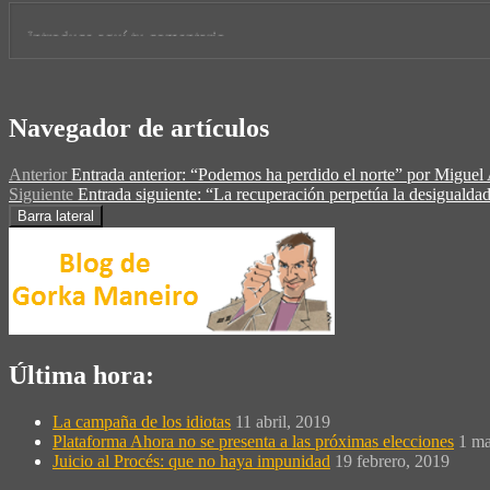
Navegador de artículos
Anterior
Entrada anterior:
“Podemos ha perdido el norte” por Miguel
Siguiente
Entrada siguiente:
“La recuperación perpetúa la desigualdad
Barra lateral
Última hora:
La campaña de los idiotas
11 abril, 2019
Plataforma Ahora no se presenta a las próximas elecciones
1 ma
Juicio al Procés: que no haya impunidad
19 febrero, 2019