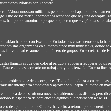
nistraciones Públicas con Zapatero.
ro: “Ahora unos son militantes pero no eran del aparato ni estaban en e
rgo. Uno de los recién incorporados reconoce que hay una descapitalizac
 casos, han pedido anonimato porque no quieren que sea pública su cola
 habían hablado con Escudero. En todos los casos menos dos lo habían
 economistas organizados en al menos cinco mini think tanks, donde se
lica. La voluntad es aumentar el número de grupos. En secretarías de 
s.
uestas llamativas que den color al partido y ayuden a recuperar votos p
es. Para eso no es necesario un trabajo muy concienzudo. En esta línea 
o un problema que debe corregirse. “Todo el mundo pasa cuarentenas”, 
 demuestre inteligencia emocional y aproveche su capital humano en mat
 en la línea de construir una nueva socialdemocracia, distinta, pero di
bandono la esperanza de convencer a algunos que pertenecen a ese 30% q
ceso de apertura. Pedro Sánchez ha vuelto a retomar por su cuenta los 
mar un consejo asesor de Economía que permita darle más empaque a su la