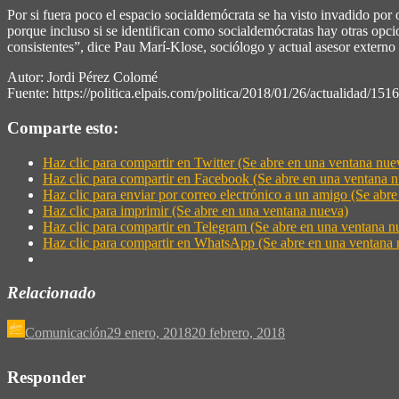
Por si fuera poco el espacio socialdemócrata se ha visto invadido po
porque incluso si se identifican como socialdemócratas hay otras o
consistentes”, dice Pau Marí-Klose, sociólogo y actual asesor exter
Autor: Jordi Pérez Colomé
Fuente: https://politica.elpais.com/politica/2018/01/26/actualidad/
Comparte esto:
Haz clic para compartir en Twitter (Se abre en una ventana nue
Haz clic para compartir en Facebook (Se abre en una ventana 
Haz clic para enviar por correo electrónico a un amigo (Se abr
Haz clic para imprimir (Se abre en una ventana nueva)
Haz clic para compartir en Telegram (Se abre en una ventana n
Haz clic para compartir en WhatsApp (Se abre en una ventana 
Relacionado
Comunicación
29 enero, 2018
20 febrero, 2018
Responder