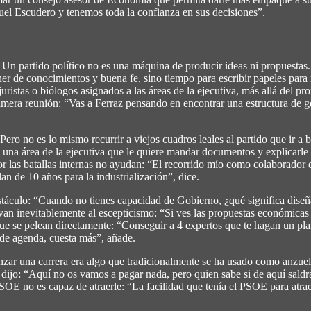
nuel Escudero y tenemos toda la confianza en sus decisiones”.
. Un partido político no es una máquina de producir ideas ni propuesta
ner de conocimientos y buena fe, sino tiempo para escribir papeles pa
istas o biólogos asignados a las áreas de la ejecutiva, más allá del pr
imera reunión: “Vas a Ferraz pensando en encontrar una estructura de ge
ero no es lo mismo recurrir a viejos cuadros leales al partido que ir a 
 una área de la ejecutiva que le quiere mandar documentos y explicarle
r las batallas internas no ayudan: “El recorrido mío como colaborador 
n de 10 años para la industrialización”, dice.
stáculo: “Cuando no tienes capacidad de Gobierno, ¿qué significa dise
levan inevitablemente al escepticismo: “Si ves las propuestas económica
que se pelean directamente: “Conseguir a 4 expertos que te hagan un pla
s de agenda, cuesta más”, añade.
ar una carrera era algo que tradicionalmente se ha usado como anzuelo
 dijo: “Aquí no os vamos a pagar nada, pero quien sabe si de aquí sald
E no es capaz de atraerle: “La facilidad que tenía el PSOE para atraer a