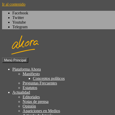
Ir al contenido
Facebook
Twitter
Youtube
Telegram
Menú Principal
Igualdad, izquierda cívica, socialdemocrac
Plataforma Ahora
Plataforma Ahora
Manifiesto
Conceptos políticos
Preguntas Frecuentes
Estatutos
Actualidad
Editoriales
Notas de prensa
Opinión
Apariciones en Medios