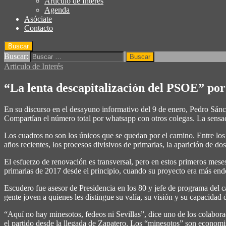
Articulo de Interés
Agenda
Asóciate
Contacto
Buscar
Buscar:
Articulo de Interés
“La lenta descapitalización del PSOE” po
En su discurso en el desayuno informativo del 9 de enero, Pedro Sánch
Compartían el número total por whatsapp con otros colegas. La sensaci
Los cuadros no son los únicos que se quedan por el camino. Entre los
años recientes, los procesos divisivos de primarias, la aparición de do
El esfuerzo de renovación es transversal, pero en estos primeros mes
primarias de 2017 desde el principio, cuando su proyecto era más end
Escudero fue asesor de Presidencia en los 80 y jefe de programa del 
gente joven a quienes les distingue su valía, su visión y su capacidad 
“Aquí no hay minesotos, fedeos ni Sevillas”, dice uno de los colaborad
el partido desde la llegada de Zapatero. Los “minesotos” son economi