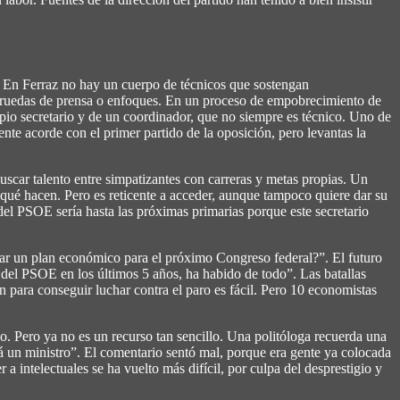
s. En Ferraz no hay un cuerpo de técnicos que sostengan
ra ruedas de prensa o enfoques. En un proceso de empobrecimiento de
opio secretario y de un coordinador, que no siempre es técnico. Uno de
nte acorde con el primer partido de la oposición, pero levantas la
buscar talento entre simpatizantes con carreras y metas propias. Un
 qué hacen. Pero es reticente a acceder, aunque tampoco quiere dar su
del PSOE sería hasta las próximas primarias porque este secretario
ñar un plan económico para el próximo Congreso federal?”. El futuro
s del PSOE en los últimos 5 años, ha habido de todo”. Las batallas
n para conseguir luchar contra el paro es fácil. Pero 10 economistas
. Pero ya no es un recurso tan sencillo. Una politóloga recuerda una
rá un ministro”. El comentario sentó mal, porque era gente ya colocada
 intelectuales se ha vuelto más difícil, por culpa del desprestigio y