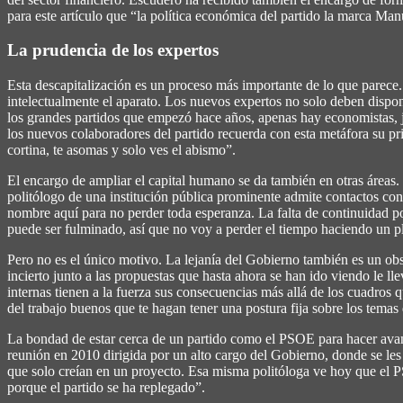
para este artículo que “la política económica del partido la marca Ma
La prudencia de los expertos
Esta descapitalización es un proceso más importante de lo que parece
intelectualmente el aparato. Los nuevos expertos no solo deben dispo
los grandes partidos que empezó hace años, apenas hay economistas, jur
los nuevos colaboradores del partido recuerda con esta metáfora su pr
cortina, te asomas y solo ves el abismo”.
El encargo de ampliar el capital humano se da también en otras áreas. P
politólogo de una institución pública prominente admite contactos con
nombre aquí para no perder toda esperanza. La falta de continuidad po
puede ser fulminado, así que no voy a perder el tiempo haciendo un pla
Pero no es el único motivo. La lejanía del Gobierno también es un ob
incierto junto a las propuestas que hasta ahora se han ido viendo le l
internas tienen a la fuerza sus consecuencias más allá de los cuadros 
del trabajo buenos que te hagan tener una postura fija sobre los tema
La bondad de estar cerca de un partido como el PSOE para hacer avanz
reunión en 2010 dirigida por un alto cargo del Gobierno, donde se les
que solo creían en un proyecto. Esa misma politóloga ve hoy que el PSO
porque el partido se ha replegado”.