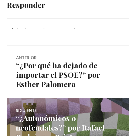
Responder
Navegador
ANTERIOR
“¿Por qué ha dejado de
Entrada
de
anterior:
importar el PSOE?” por
Esther Palomera
artículos
SIGUIENTE
“¿Autonómicos o
Entrada
siguiente:
neofeudales?” por Rafael