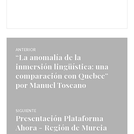
Navegador
ANTERIOR
“La anomalía de la
Entrada
de
anterior:
inmersión lingüística: una
comparación con Quebec”
artículos
por Manuel Toscano
SIGUIENTE
Presentación Plataforma
Entrada
siguiente:
Ahora - Región de Murcia