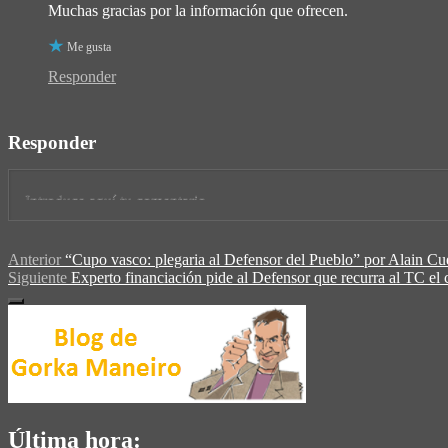
Muchas gracias por la información que ofrecen.
Me gusta
Responder
Responder
Anterior
“Cupo vasco: plegaria al Defensor del Pueblo” por Alain C
Siguiente
Experto financiación pide al Defensor que recurra al TC el 
Última hora: