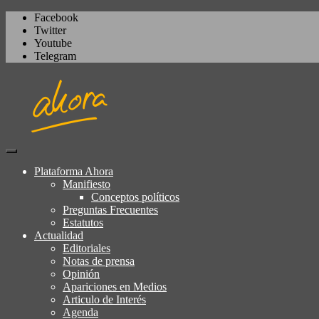
Facebook
Twitter
Youtube
Telegram
Igualdad, izquierda cívica, socialdemocrac
Plataforma Ahora
Plataforma Ahora
Manifiesto
Conceptos políticos
Preguntas Frecuentes
Estatutos
Actualidad
Editoriales
Notas de prensa
Opinión
Apariciones en Medios
Articulo de Interés
Agenda