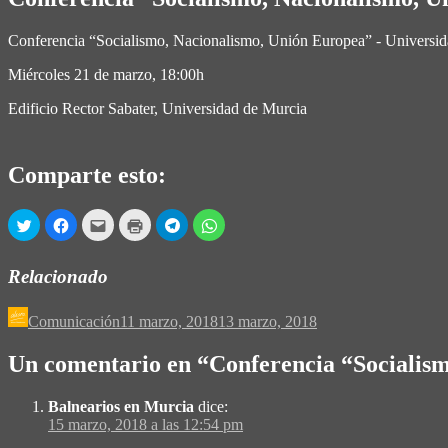
Conferencia “Socialismo, Nacionalismo, Unión Europea” - Universi
Miércoles 21 de marzo, 18:00h
Edificio Rector Sabater, Universidad de Murcia
Comparte esto:
Haz
Haz
Haz
Haz
Haz
Haz
clic
clic
clic
clic
clic
clic
para
para
para
para
para
para
compartir
compartir
enviar
imprimir
compartir
compartir
en
en
por
(Se
en
en
Relacionado
Twitter
Facebook
correo
abre
Telegram
WhatsApp
(Se
(Se
electrónico
en
(Se
(Se
abre
abre
a
una
abre
abre
en
en
un
ventana
en
en
Comunicación
11 marzo, 2018
13 marzo, 2018
una
una
amigo
nueva)
una
una
ventana
ventana
(Se
ventana
ventana
nueva)
nueva)
abre
nueva)
nueva)
Un comentario en “
Conferencia “Socialis
en
una
ventana
nueva)
Balnearios en Murcia
dice:
15 marzo, 2018 a las 12:54 pm