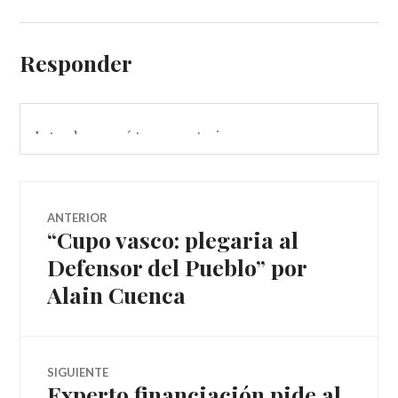
Responder
Navegador
ANTERIOR
“Cupo vasco: plegaria al
Entrada
de
anterior:
Defensor del Pueblo” por
Alain Cuenca
artículos
SIGUIENTE
Experto financiación pide al
Entrada