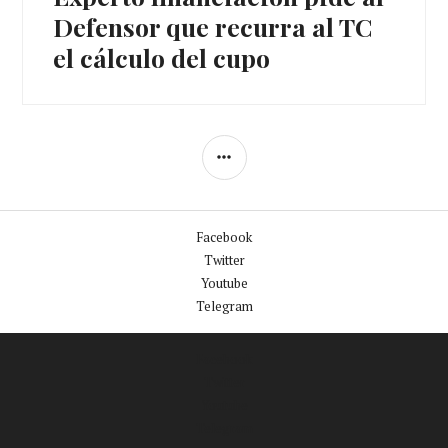
siguiente:
Defensor que recurra al TC
el cálculo del cupo
BARRA
LATERAL
Facebook
Twitter
Youtube
Telegram
Facebook
Twitter
Youtube
Telegram