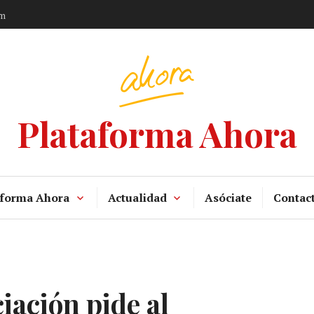
am
Plataforma Ahora
aforma Ahora
Actualidad
Asóciate
Contac
iación pide al