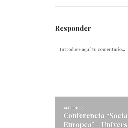
Responder
Navegador
ANTERIOR
Conferencia “Socia
Entrada
de
Europea” - Univer
anterior: