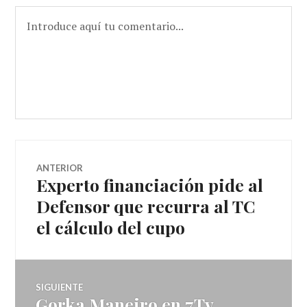
Navegador
ANTERIOR
Experto financiación pide al
Entrada
de
anterior:
Defensor que recurra al TC
el cálculo del cupo
artículos
SIGUIENTE
Gorka Maneiro en 7Tv
Entrada