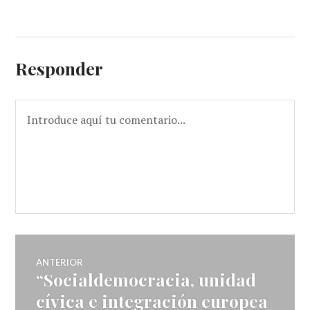
Responder
Navegador
ANTERIOR
“Socialdemocracia, unidad
Entrada
de
anterior:
cívica e integración europea