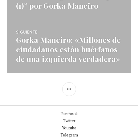
(1)” por Gorka Maneiro
artículos
SIGUIENTE
Gorka Maneiro: «Millones de
Entrada
siguiente:
ciudadanos están huérfanos
de una izquierda verdadera»
BARRA
LATERAL
Facebook
Twitter
Youtube
Telegram