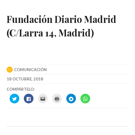
Fundación Diario Madrid
(C/Larra 14, Madrid)
COMUNICACIÓN
18 OCTUBRE, 2018
COMPÁRTELO:
HAZ
CLICK
HAC
HAZ
HAZ
HAZ
CLIC
TO
CLIC
CLIC
CLIC
CLIC
PARA
SHARE
PARA
PARA
PARA
PARA
COMPARTIR
ON
ENVIAR
IMPRIMIR
COMPARTIR
COMPARTIR
EN
FACEBOOK
POR
(SE
EN
EN
TWITTER
(SE
CORREO
ABRE
TELEGRAM
WHATSAPP
(SE
ABRE
ELECTRÓNICO
EN
(SE
(SE
ABRE
EN
A
UNA
ABRE
ABRE
EN
UNA
UN
VENTANA
EN
EN
UNA
VENTANA
AMIGO
NUEVA)
UNA
UNA
VENTANA
NUEVA)
(SE
VENTANA
VENTANA