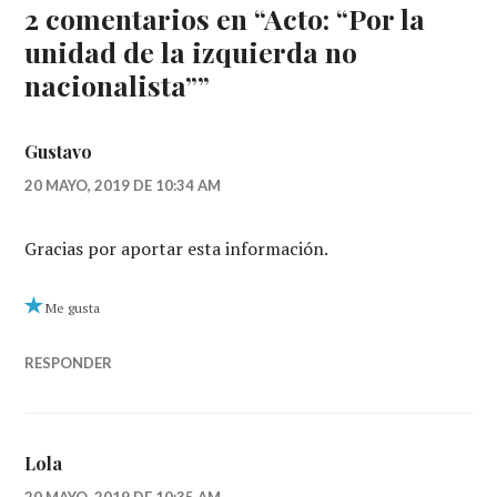
NUEVA)
ABRE
NUEVA)
NUEVA)
2 comentarios en “
Acto: “Por la
EN
UNA
unidad de la izquierda no
VENTANA
NUEVA)
nacionalista”
”
Gustavo
20 MAYO, 2019 DE 10:34 AM
Gracias por aportar esta información.
Me gusta
RESPONDER
Lola
20 MAYO, 2019 DE 10:35 AM