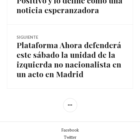
Positivo y lo define como una
artículos
noticia esperanzadora
SIGUIENTE
Plataforma Ahora defenderá
Entrada
siguiente:
este sábado la unidad de la
izquierda no nacionalista en
un acto en Madrid
BARRA
LATERAL
Facebook
Twitter