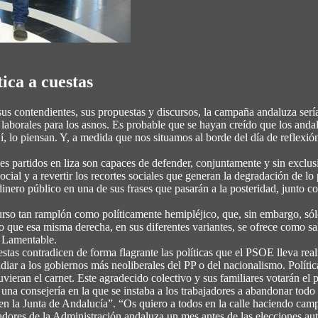
ica a cuestas
 sus contendientes, sus propuestas y discursos, la campaña andaluza ser
os laborales para los asnos. Es probable que se hayan creído que los an
 lo piensan. Y, a medida que nos situamos al borde del día de reflexión, 
les partidos en liza son capaces de defender, conjuntamente y sin exclu
ial y a revertir los recortes sociales que generan la degradación de lo p
dinero público en una de sus frases que pasarán a la posteridad, junto co
scurso tan ramplón como políticamente hemipléjico, que, sin embargo, só
o que esa misma derecha, en sus diferentes variantes, se ofrece como s
. Lamentable.
uestas contradicen de forma flagrante las políticas que el PSOE lleva 
diar a los gobiernos más neoliberales del PP o del nacionalismo. Políti
 tuvieran el carnet. Este agradecido colectivo y sus familiares votarán 
una consejería en la que se instaba a los trabajadores a abandonar todo
o en la Junta de Andalucía”. “Os quiero a todos en la calle haciendo c
jadores de la Administración andaluza un mes antes de las elecciones a