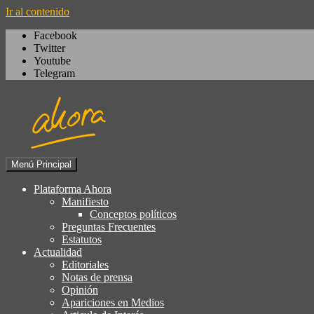
Ir al contenido
Facebook
Twitter
Youtube
Telegram
Menú Principal
Igualdad, izquierda cívica, socialdemocrac
Plataforma Ahora
Plataforma Ahora
Manifiesto
Conceptos políticos
Preguntas Frecuentes
Estatutos
Actualidad
Editoriales
Notas de prensa
Opinión
Apariciones en Medios