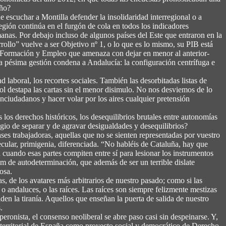
año?
e escuchar a Montilla defender la insolidaridad interregional o a
egión continúa en el furgón de cola en todos los indicadores
as. Por debajo incluso de algunos países del Este que entraron en la
ollo” vuelve a ser Objetivo nº 1, o lo que es lo mismo, su PIB está
e Formación y Empleo que amenaza con dejar en menor al anterior-
la pésima gestión condena a Andalucía: la configuración centrífuga e
laboral, los recortes sociales. También las desorbitadas listas de
l destapa las cartas sin el menor disimulo. No nos desviemos de lo
ciudadanos y hacer volar por los aires cualquier pretensión
s derechos históricos, los desequilibrios brutales entre autonomías
egio de separar y de agravar desigualdades y desequilibrios?
ses trabajadoras, aquellas que no se sienten representadas por vuestro
secular, primigenia, diferenciada. “No habléis de Cataluña, hay que
n cuando esas partes compiten entre sí para lesionar los instrumentos
dum de autodeterminación, que además de ser un terrible dislate
osa.
ras, de los avatares más arbitrarios de nuestro pasado; como si las
 o andaluces, o las raíces. Las raíces son siempre felizmente mestizas
den la tiranía. Aquellos que enseñan la puerta de salida de nuestro
.
peronista, el consenso neoliberal se abre paso casi sin despeinarse. Y,
d territorial de España como proyecto social y democrático de Derecho