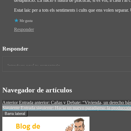
desaparició. La nació s’haurà de practicar, si es vol, a casa i a
Estat laic per a tots els sentiments i cults que ens volen separ
Me gusta
Responder
Responder
Navegador de artículos
Anterior
Entrada anterior:
Cañas y Debate: “Vivienda, un derecho bá
Siguiente
Entrada siguiente:
Hacia un nuevo paradigma: la producción
Barra lateral