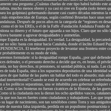
amente una pregunta: ¿Cuántas charlas de este tipo habrá habido este 
cialista, mucho menos obrero y ya casi ni cree en España (solo tienen qu
ara los golpistas) gobernando durante casi cuatro décadas mientras la r
s más empobrecidas de Europa, según confirmó Bruselas hace unas seman
ndaluzas. Después de pocos años en la categoría de “regiones en desarr
os como el de los EREs, o el de la Faffe -Fundación Andaluza Fondo d
stiona su dinero y el futuro que aguarda a sus hijos. Claro que no sólo 
adyuva bastante a agravar desigualdades y asimetrías.
pe España es la desigualdad. Es verdad. La desigualdad, la precariedad 
e no sólo: basta con mirar hacia Cataluña, donde el ínclito Eduard Pujo
INDEPENDENCIA. El tenebroso proyecto de levantar una frontera entre con
que probablemente es su modo de vida.
emos formularte: si la desigualdad rompe España, ¿por qué defiendes lo
es defender, o el presunto derecho a decidir que es, en bruto, el privil
ía, no hay derechos, ni pensiones, ni sanidad pública, ni nada. Las cla
ores de toda España, sino a los supuestos depositarios de una identidad 
taros de que hablar de las partes sin hablar del todo es absurdo; más aú
aridad interterritorial? Cuando se está de acuerdo en celebrar un referén
n a los políticos separatistas, una se inhabilita para gobernar cualquier c
ad. Como si las fronteras no fueran cicatrices de la Historia, de las guer
Como si la ciudadanía nos la dieran los ocho apellidos vascos, catalanes
s la que nos hacen fuertes como ciudadanos y trabajadores. Las que impi
ino su lugar de nacimiento, son tan xenófobos como Torra y sus amiguitos
parte de nuestra falsa izquierda, perdida en un populismo postmarxista o 
rdas que creen en el fortalecimiento de los derechos sociales y la unida