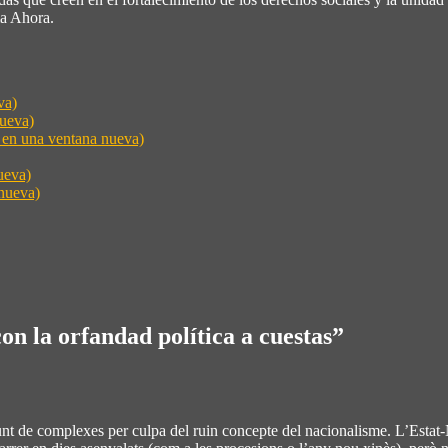
ma Ahora.
va)
nueva)
e en una ventana nueva)
ueva)
nueva)
on la orfandad política a cuestas
”
nt de complexes per culpa del ruin concepte del nacionalisme. L’Estat-N