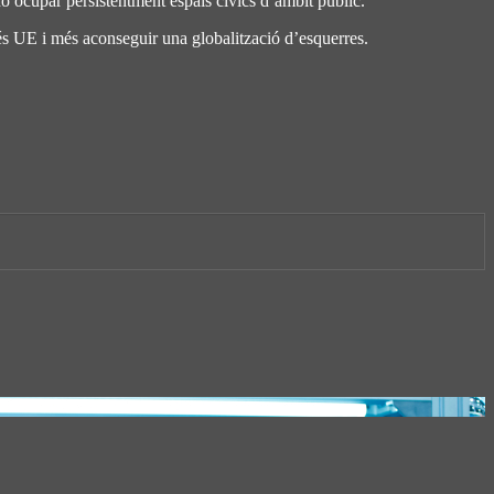
 no ocupar persistentment espais cívics d’àmbit pùblic.
més UE i més aconseguir una globalització d’esquerres.