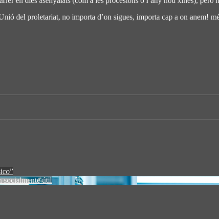
l carrer en dies asenyalats (com a les procesions o l’any nou xinès), però
ar. Unió del proletariat, no importa d’on sigues, importa cap a on anem! 
sico”
 socialmente útil