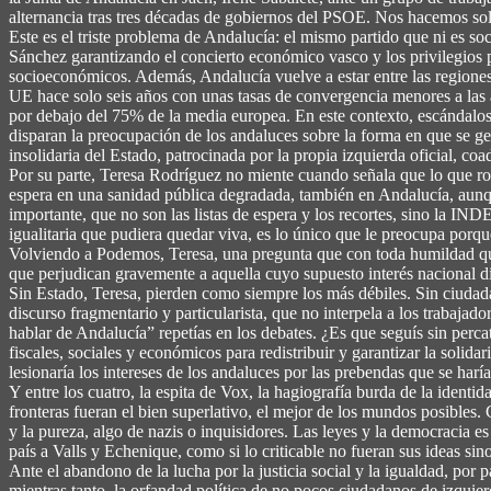
alternancia tras tres décadas de gobiernos del PSOE. Nos hacemos sol
Este es el triste problema de Andalucía: el mismo partido que ni es so
Sánchez garantizando el concierto económico vasco y los privilegios p
socioeconómicos. Además, Andalucía vuelve a estar entre las regione
UE hace solo seis años con unas tasas de convergencia menores a las a
por debajo del 75% de la media europea. En este contexto, escándal
disparan la preocupación de los andaluces sobre la forma en que se ge
insolidaria del Estado, patrocinada por la propia izquierda oficial, co
Por su parte, Teresa Rodríguez no miente cuando señala que lo que rom
espera en una sanidad pública degradada, también en Andalucía, aunqu
importante, que no son las listas de espera y los recortes, sino la 
igualitaria que pudiera quedar viva, es lo único que le preocupa por
Volviendo a Podemos, Teresa, una pregunta que con toda humildad quer
que perjudican gravemente a aquella cuyo supuesto interés nacional dic
Sin Estado, Teresa, pierden como siempre los más débiles. Sin ciudadan
discurso fragmentario y particularista, que no interpela a los trabajad
hablar de Andalucía” repetías en los debates. ¿Es que seguís sin perca
fiscales, sociales y económicos para redistribuir y garantizar la solid
lesionaría los intereses de los andaluces por las prebendas que se haría
Y entre los cuatro, la espita de Vox, la hagiografía burda de la identid
fronteras fueran el bien superlativo, el mejor de los mundos posibles. 
y la pureza, algo de nazis o inquisidores. Las leyes y la democracia e
país a Valls y Echenique, como si lo criticable no fueran sus ideas s
Ante el abandono de la lucha por la justicia social y la igualdad, por 
mientras tanto, la orfandad política de no pocos ciudadanos de izquie