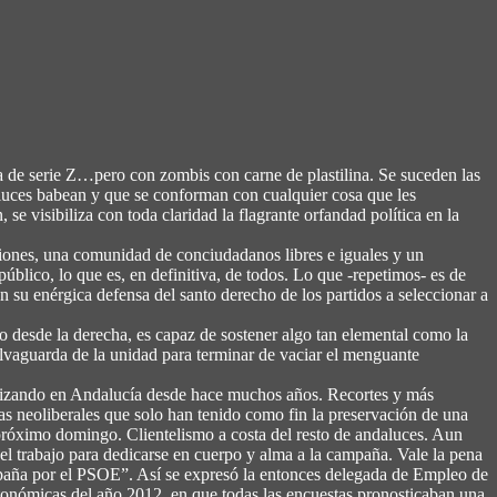
ía de serie Z…pero con zombis con carne de plastilina. Se suceden las
daluces babean y que se conforman con cualquier cosa que les
se visibiliza con toda claridad la flagrante orfandad política en la
siones, una comunidad de conciudadanos libres e iguales y un
úblico, lo que es, en definitiva, de todos. Lo que -repetimos- es de
n su enérgica defensa del santo derecho de los partidos a seleccionar a
lo desde la derecha, es capaz de sostener algo tan elemental como la
alvaguarda de la unidad para terminar de vaciar el menguante
realizando en Andalucía desde hace muchos años. Recortes y más
cas neoliberales que solo han tenido como fin la preservación de una
el próximo domingo. Clientelismo a costa del resto de andaluces. Aun
 el trabajo para dedicarse en cuerpo y alma a la campaña. Vale la pena
ampaña por el PSOE”. Así se expresó la entonces delegada de Empleo de
utonómicas del año 2012, en que todas las encuestas pronosticaban una