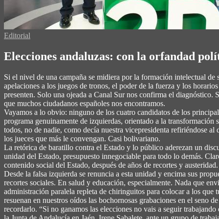
Editorial
Elecciones andaluzas: con la orfandad polít
Si el nivel de una campaña se midiera por la formación intelectual de
apelaciones a los juegos de tronos, el poder de la fuerza y los horari
presenten. Solo una ojeada a Canal Sur nos confirma el diagnóstico. Sí,
que muchos ciudadanos españoles nos encontramos.
Vayamos a lo obvio: ninguno de los cuatro candidatos de los principa
programa genuinamente de izquierdas, orientado a la transformación soc
todos, no de nadie, como decía nuestra vicepresidenta refiriéndose al 
los jueces que más le convengan. Casi bolivariano.
La retórica de baratillo contra el Estado y lo público aderezan un di
unidad del Estado, presupuesto innegociable para todo lo demás. Clar
contenido social del Estado, después de años de recortes y austeridad
Desde la falsa izquierda se renuncia a esta unidad y encima sus prop
recortes sociales. En salud y educación, especialmente. Nada que envi
administración paralela repleta de chiringuitos para colocar a los que
resuenan en nuestros oídos las bochornosas grabaciones en el seno de 
recordarlo. “Si no ganamos las elecciones no vais a seguir trabajand
la Junta de Andalucía en Jaén, Irene Sabalete, ante un grupo de traba