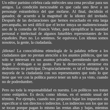
Un editor parisino celebra cada miércoles una cena peculiar para sus
amigos. La condición inexcusable es que cada uno lleve a un
personaje estrambótico del que mofarse. Al final, decidirán el
ganador, de acuerdo a la magnitud de la idiotez del invitado.
Después de las declaraciones que hemos escuchado en esta larga
precampaña, no será difícil que el lector intuya un malintencionado
uso de la comedia de Francis Veber, para ejemplificar la inanidad
personal e intelectual de algunos futuribles representantes de los
españoles. Pues no. Lo sentimos. Se equivoca. Los idiotas somos
nosotros, la gente, la ciudadanía.
¡Idiotas! La conocidísima etimología de la palabra refiere a los
ciudadanos que no prestan atención a los asuntos públicos, que tan
solo se interesan en sus asuntos privados, permitiendo que otros
hagan y deshagan a su gusto. Para la democracia ateniense era
deshonroso no participar. Desgraciadamente, es tal el hartazgo de la
mayoría de la ciudadanía con sus representantes que todo lo que
tiene que ver con la política parece tener un tufo a ya visto, cuando
no de podredumbre.
Pero no toda la responsabilidad es nuestra. Los políticos nos tratan
como estúpidos. Es decir, como idiotas, en el sentido usual del
término. Por ejemplo, cuando nos proponen bajar los impuestos sin
especificar si son directos o indirectos. Los indirectos son los que no
se tocan porque pagan lo mismo las rentas altas y bajas, mientras