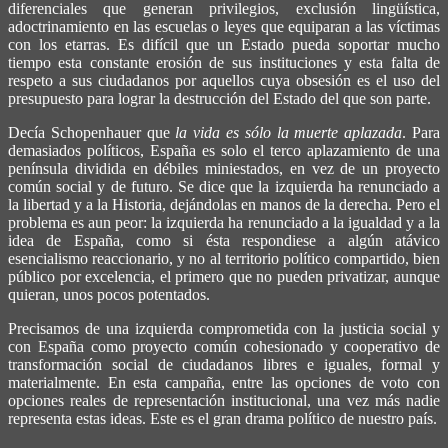
diferenciales que generan privilegios, exclusión lingüística,
adoctrinamiento en las escuelas o leyes que equiparan a las víctimas
con los etarras. Es difícil que un Estado pueda soportar mucho
tiempo esta constante erosión de sus instituciones y esta falta de
respeto a sus ciudadanos por aquellos cuya obsesión es el uso del
presupuesto para lograr la destrucción del Estado del que son parte.
Decía Schopenhauer que
la vida es sólo la muerte aplazada
. Para
demasiados políticos, España es solo el terco aplazamiento de una
península dividida en débiles miniestados, en vez de un proyecto
común social y de futuro. Se dice que la izquierda ha renunciado a
la libertad y a la Historia, dejándolas en manos de la derecha. Pero el
problema es aun peor: la izquierda ha renunciado a la igualdad y a la
idea de España, como si ésta respondiese a algún atávico
esencialismo reaccionario, y no al territorio político compartido, bien
público por excelencia, el primero que no pueden privatizar, aunque
quieran, unos pocos potentados.
Precisamos de una izquierda comprometida con la justicia social y
con España como proyecto común cohesionado y cooperativo de
transformación social de ciudadanos libres e iguales, formal y
materialmente. En esta campaña, entre las opciones de voto con
opciones reales de representación institucional, una vez más nadie
representa estas ideas. Este es el gran drama político de nuestro país.