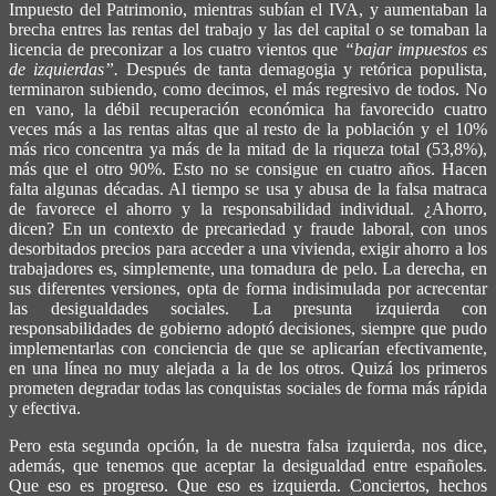
Impuesto del Patrimonio, mientras subían el IVA, y aumentaban la
brecha entres las rentas del trabajo y las del capital o se tomaban la
licencia de preconizar a los cuatro vientos que
“bajar impuestos es
de izquierdas”.
Después de tanta demagogia y retórica populista,
terminaron subiendo, como decimos, el más regresivo de todos. No
en vano, la débil recuperación económica ha favorecido cuatro
veces más a las rentas altas que al resto de la población y el 10%
más rico concentra ya más de la mitad de la riqueza total (53,8%),
más que el otro 90%. Esto no se consigue en cuatro años. Hacen
falta algunas décadas. Al tiempo se usa y abusa de la falsa matraca
de favorece el ahorro y la responsabilidad individual. ¿Ahorro,
dicen? En un contexto de precariedad y fraude laboral, con unos
desorbitados precios para acceder a una vivienda, exigir ahorro a los
trabajadores es, simplemente, una tomadura de pelo. La derecha, en
sus diferentes versiones, opta de forma indisimulada por acrecentar
las desigualdades sociales. La presunta izquierda con
responsabilidades de gobierno adoptó decisiones, siempre que pudo
implementarlas con conciencia de que se aplicarían efectivamente,
en una línea no muy alejada a la de los otros. Quizá los primeros
prometen degradar todas las conquistas sociales de forma más rápida
y efectiva.
Pero esta segunda opción, la de nuestra falsa izquierda, nos dice,
además, que tenemos que aceptar la desigualdad entre españoles.
Que eso es progreso. Que eso es izquierda. Conciertos, hechos