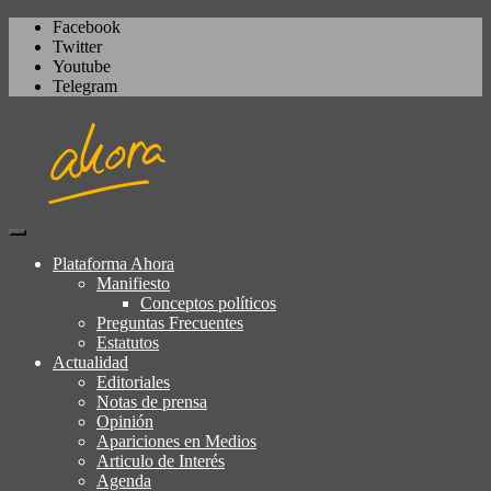
Facebook
Twitter
Youtube
Telegram
Igualdad, izquierda cívica,
Plataforma Ahora
Plataforma Ahora
socialdemocracia, regeneración,
Manifiesto
Conceptos políticos
ciudadanía, laicismo, europeísmo
Preguntas Frecuentes
Estatutos
Actualidad
Editoriales
Notas de prensa
Opinión
Apariciones en Medios
Articulo de Interés
Agenda