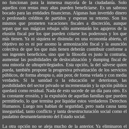
no funcionan para la inmensa mayoría de la ciudadanía. Solo
aquellos con rentas muy altas pueden beneficiarse. Es un sabroso
bocado para las entidades financieras. Algunas han invertido dinero
o perdonado créditos de partidos y esperan su retorno. Son los
mismos que prometen vacaciones fiscales a discreción, aunque
sepan que sus mágicas rebajas sólo aumentarán los agujeros de la
elusión fiscal por los que pueden colarse los poderosos y los que
más tienen. Ya ni siquiera se disimula: en una economía abierta, el
objetivo no es ni por asomo la armonización fiscal y la asunción
colectiva de que los que más tienen deberán contribuir conforme a
sus ingentes beneficios, sino que la filosofía es justo la contraria,
aumentar las posibilidades de deslocalización y dumping fiscal de
una minoría de ultraprivilegiados. Esta opción, la del sálvese quien
pueda, también propone la progresiva privatización de los servicios
públicos, de forma abrupta o, aún peor, de forma velada y con media
verdades. Si la sanidad o la educación se deterioran, las
posibilidades del sector privado se incrementarán y la opción pública
quedará como residual. Nada de esto sucede de un día para otro. Es
la constante erosión, y la expulsión de aquellas familias que pueden
permitírselo, lo que termina por liquidar estos verdaderos Derechos
Humanos. Luego nos hablan de seguridad, pero nada causa tanta
inseguridad, tanto conflicto y tanta desestructuración social como el
paulatino desmantelamiento del Estado social.
La otra opción no se aleja mucho de la anterior. Ya eliminaron el