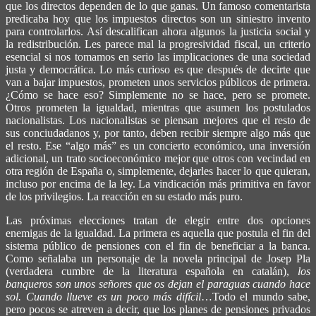
que los directos dependen de lo que ganas. Un famoso comentarista
predicaba hoy que los impuestos directos son un siniestro invento
para controlarlos. Así descalifican ahora algunos la justicia social y
la redistribución. Les parece mal la progresividad fiscal, un criterio
esencial si nos tomamos en serio las implicaciones de una sociedad
justa y democrática. Lo más curioso es que después de decirte que
van a bajar impuestos, prometen unos servicios públicos de primera.
¿Cómo se hace eso? Simplemente no se hace, pero se promete.
Otros prometen la igualdad, mientras que asumen los postulados
nacionalistas. Los nacionalistas se piensan mejores que el resto de
sus conciudadanos y, por tanto, deben recibir siempre algo más que
el resto. Ese “algo más” es un concierto económico, una inversión
adicional, un trato socioeconómico mejor que otros con vecindad en
otra región de España o, simplemente, dejarles hacer lo que quieran,
incluso por encima de la ley. La vindicación más primitiva en favor
de los privilegios. La reacción en su estado más puro.
Las próximas elecciones tratan de elegir entre dos opciones
enemigas de la igualdad. La primera es aquella que postula el fin del
sistema público de pensiones con el fin de beneficiar a la banca.
Como señalaba un personaje de la novela principal de Josep Pla
(verdadera cumbre de la literatura española en catalán),
los
banqueros son unos señores que os dejan el paraguas cuando hace
sol. Cuando llueve es un poco más difícil
…Todo el mundo sabe,
pero pocos se atreven a decir, que los planes de pensiones privados