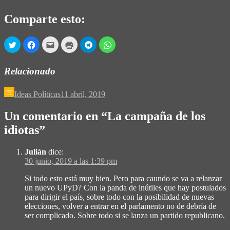
Comparte esto:
Haz
Haz
Haz
Haz
Haz
Haz
clic
clic
clic
clic
clic
clic
para
para
para
para
para
para
compartir
compartir
enviar
imprimir
compartir
compartir
en
en
por
(Se
en
en
Relacionado
Twitter
Facebook
correo
abre
Telegram
WhatsApp
(Se
(Se
electrónico
en
(Se
(Se
abre
abre
a
una
abre
abre
en
en
un
ventana
en
en
Ideas Políticas
11 abril, 2019
una
una
amigo
nueva)
una
una
ventana
ventana
(Se
ventana
ventana
nueva)
nueva)
abre
nueva)
nueva)
Un comentario en “
La campaña de los
en
una
idiotas
”
ventana
nueva)
Julián
dice:
30 junio, 2019 a las 1:39 pm
Si todo esto está muy bien. Pero para caundo se va a relanzar
un nuevo UPyD? Con la panda de inútiles que hay postulados
para dirigir el país, sobre todo con la posibilidad de nuevas
elecciones, volver a entrar en el parlamento no de debría de
ser complicado. Sobre todo si se lanza un partido republicano.