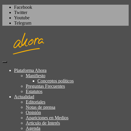
Facebook
Twitter
Youtube
Telegram
Igualdad, izquierda cívica,
Plataforma Ahora
Plataforma Ahora
socialdemocracia, regeneración,
Manifiesto
Conceptos políticos
ciudadanía, laicismo, europeísmo
Preguntas Frecuentes
Estatutos
Actualidad
Editoriales
Notas de prensa
Opinión
Apariciones en Medios
Articulo de Interés
Agenda