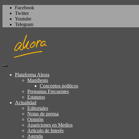
Facebook
Twitter
Youtube
Telegram
Igualdad, izquierda cívica, socialdemocrac
Plataforma Ahora
Plataforma Ahora
Manifiesto
Conceptos políticos
Preguntas Frecuentes
Estatutos
Actualidad
Editoriales
Notas de prensa
Opinión
Apariciones en Medios
Articulo de Interés
Agenda