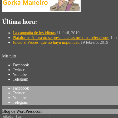
Última hora:
La campaña de los idiotas
11 abril, 2019
Plataforma Ahora no se presenta a las próximas elecciones
1 ma
Juicio al Procés: que no haya impunidad
19 febrero, 2019
Mis tuits
Facebook
Twitter
Youtube
Telegram
Facebook
Twitter
Youtube
Telegram
Blog de WordPress.com.