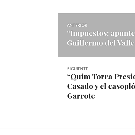
Navegador
ANTERIOR
“Impuestos: apunten
Entrada
de
Guillermo del Valle
anterior:
artículos
SIGUIENTE
“Quim Torra Presid
Entrada
Casado y el casopl
siguiente:
Garrote