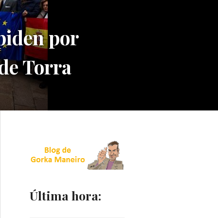
piden por
 de Torra
Última hora: