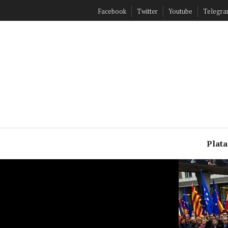
Ir
Facebook
Twitter
Youtube
Telegr
al
contenido
Plat