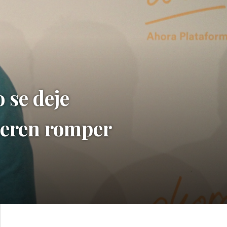
 se deje
uieren romper