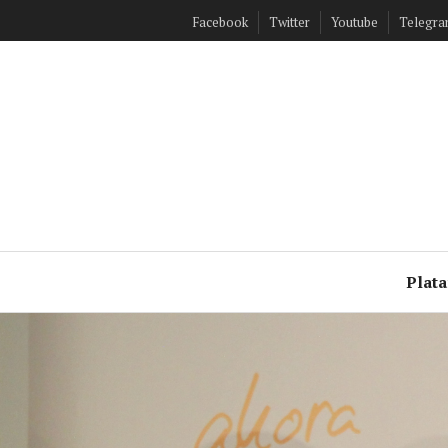
Ir
Facebook
Twitter
Youtube
Telegr
al
contenido
Plat