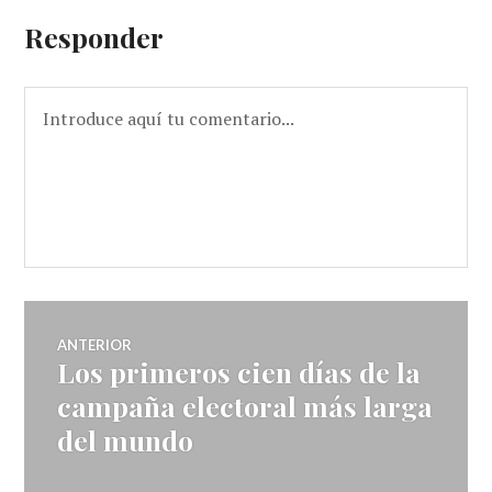
Responder
Navegador
ANTERIOR
Los primeros cien días de la
Entrada
de
anterior:
campaña electoral más larga
del mundo
artículos